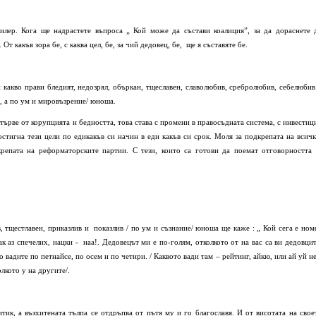
илер. Кога ще надрастете въпроса „ Кой може да състави коалиция”, за да дораснете 
От какъв зора бе, с каква цел, бе, за чий дедовец, бе, ще я съставяте бе.
и какво прави бледият, недозрял, объркан, тщеславен, славолюбив, сребролюбив, себелюбив
и, а по ум и мировъзрение/ юноша.
 отърве от корупцията и бедността, това става с промени в правосъдната система, с инвестиц
стигна тези цели по едикакъв си начин в еди какъв си срок. Моля за подкрепата на всичк
крепата на реформаторските партии. С тези, които са готови да поемат отговорността 
, тщестлавен, приказлив и показлив / по ум и съзнание/ юноша ще каже : „ Кой сега е ном
ак аз спечелих, нацки - наа!. Дедовецът ми е по-голям, отколкото от на вас са ви дедовцит
о вадите по петнайсе, по осем и по четири. / Каквото вади там – рейтинг, айкю, или ай уй не
олкото у на другите/.
тик, а възхитената тълпа се отдръпва от пътя му и го благославя. И от висотата на свое