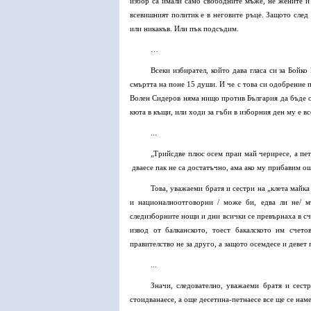
избор са имали само свободните мъже, не жените и 
всевишният политик е в неговите ръце. Защото след 
или никакъв. Или пък подсъдим.
…
Всеки избирател, който дава гласа си за Бойк
смъртта на поне 15 души. И че с това си одобрение п
Волен Сидеров няма нищо против България да бъде о
кюта в къщи, или ходи за гъби в изборния ден му е в
...
„Трийсдве плюс осем праи май чериресе, а пет
дваесе пак не са достатъчно, ама ако му прибавим още 
Това, уважаеми братя и сестри на „клета майк
и националноотговорни / може би, едва ли не/ м
следизборните нощи и дни всички се превърнаха в сч
извод от балканското, тоест бакалското им счет
правителство не за друго, а защото осемдесе и девет
...
Значи, следователно, уважаеми братя и сест
стоидванаесе, а още десетина-петнаесе все ще се нам