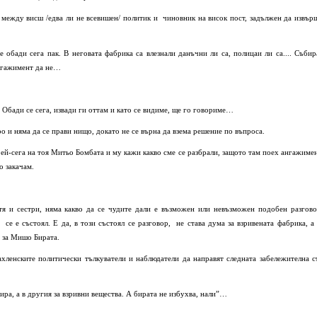
 между висш /едва ли не всевишен/ политик и чиновник на висок пост, задължен да извър
 обади сега пак. В неговата фабрика са влезнали данъчни ли са, полицаи ли са.... Събир
ангажимент да не…
 Обади се сега, извади ги оттам и като се видиме, ще го говориме…
 и няма да се прави нищо, докато не се върна да взема решение по въпроса.
 ей-сега на тоя Митьо Бомбата и му кажи какво сме се разбрали, защото там поех ангажимен
о закачам.
я и сестри, няма какво да се чудите дали е възможен или невъзможен подобен разгово
се е състоял. E да, в този състоял се разговор, не става дума за взривената фабрика, а 
а за Мишо Бирата.
ахленските политически тълкуватели и наблюдатели да направят следната забележителна с
бира, а в другия за взривни вещества. А бирата не избухва, нали”…