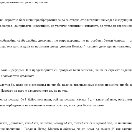
две десетилетия празни приказки.
ни, вероятно болезнени преобразувания за да се отърве от олигархичния модел и корупцият
та напред, да привлече инвестиции, да увеличи пенсиите и заплатите, да утвърди европейск
 себелюбив, сребролюбив, докачлив / по мировъзрение, не по особени белези /юноша - о
 още, оня дето и дума не промълви срещу „модела Пеевски” , същият, дето вдигна телефона, 
о само – реформи. И в предизборната си програма били записали, че ще се стремят бъдещи
 е заемал тази длъжност.
мат тия бе, колко им е дедовецът на тия бе, къде са тръгнали само с осем процента тия бе, к
 Народът на него е дал доверието си, не на тях.
ри да решава, бе ! Който има пари, той ще решава, хахаха ! „ – както забавно, остроумн
ивш чорбаджия и на сегашния всевисш политик, и на цяла България даже.
акахте, „ривахте”, стенАхте, вопихте, негодувАхте, тюхкАхте се и мрънкЯхте, че политици
уши политици – Радан и Петър Москов и обявиха, че не искат да лъжеш. И как отклик