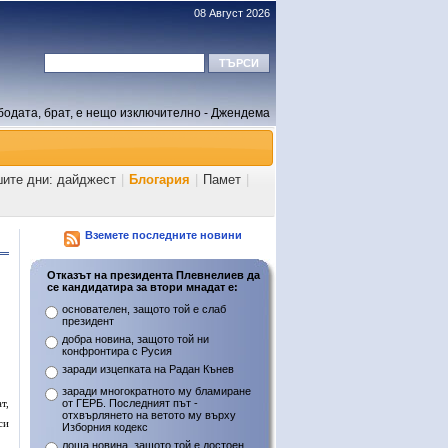
08 Август 2026
бодата, брат, е нещо изключително - Джендема
шите дни: дайджест
|
Блогария
|
Памет
|
Вземете последните новини
Отказът на президента Плевнелиев да
се кандидатира за втори мнадат е:
основателен, защото той е слаб
президент
добра новина, защото той ни
конфронтира с Русия
заради изцепката на Радан Кънев
заради многократното му бламиране
т,
от ГЕРБ. Последният път -
отхвърлянето на ветото му върху
си
Изборния кодекс
лоша новина, защото той е достоен