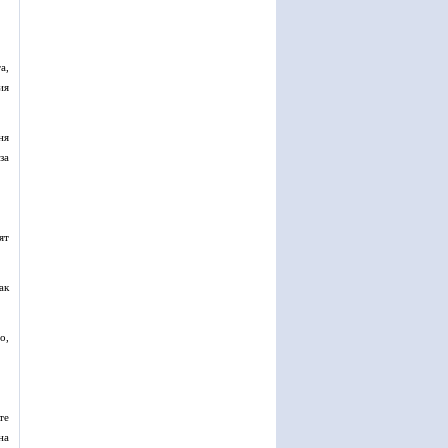
а,
ия
ня
за
ят
ак
о,
те
на