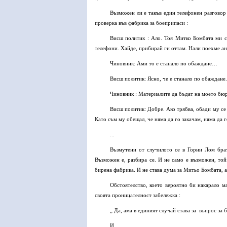
Възможен ли е такъв един телефонен разговор
проверка във фабрика за боеприпаси :
Висш политик : Ало. Тоя Митко Бомбата ми се
телефони. Хайде, прибирай ги оттам. Нали поехме 
Чиновник: Ами то е станало по обаждане…
Висш политик: Ясно, че е станало по обаждане.
Чиновник : Материалите да бъдат на моето бюро
Висш политик: Добре. Ако трябва, обади му се
Като съм му обещал, че няма да го закачам, няма да г
...
Възмутени от случилото се в Горни Лом брат
Възможен е, разбира се. И не само е възможен, той 
бирена фабрика. И не става дума за Митьо Бомбата, 
Обстоятелство, което вероятно би накарало м
своята проницателност забележка :
„ Да, ама в единият случай става за въпрос за 
И