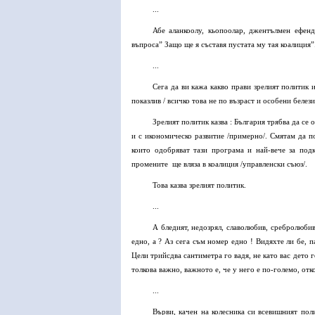
...
Абе аланкоолу, кьопоолар, джентълмен ефенд
въпроса” Защо ще я съставя пустата му тая коалиция”. 
...
Сега да ви кажа какво прави зрелият политик 
показлив / всичко това не по възраст и особени белез
Зрелият политик казва : България трябва да се
и с икономическо развитие /примерно/. Смятам да по
които одобряват тази програма и най-вече за под
промените ще вляза в коалиция /управленски съюз/.
Това казва зрелият политик.
...
А бледият, недозрял, славолюбив, сребролюбив
едно, а ? Аз сега съм номер едно ! Видяхте ли бе, п
Цели трийсдва сантиметра го вадя, не като вас дето г
толкова важно, важното е, че у него е по-големо, отк
...
Върви, качен на колесника си всевишният поли