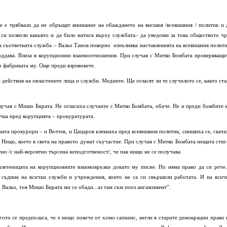
 е трябвало да не обръщат внимание на обаждането на висшия /всевишния / политик и 
си позволи какъвто и да било натиск върху службата– да уведоми за това обществото чр
а съответната служба – Вальо Танов покорно изпълнява наставленията на всевишния полити
оддава. Влиза в корупционни взаимоотношения. При случая с Митко Бомбата проверяващи
ор фабриката му. Още преди взривовете.
действия на овластените лица и служби. Медиите. Ще огласят ли те случилото се, както ста
случая с Мишо Бирата. Не огласиха случаите с Митко Бомбата, обаче. Не и преди бомбите 
ечка пред корупцията – прокуратурата.
амата прокурори – и Велчев, и Цацаров клекнаха пред всевишния политик, снишиха се, ската
. Нещо, което в света на правото думат съучастие. При случая с Митко Бомбата нещата стиг
ено /с най-вероятно търсена неподготвеност/, че пак нищо не се получава.
летеницата на корупционните взаимовръзки докато му писне. Но няма право да си рече.
съдник на всички служби и учреждения, които не са си свършили работата. И на всич
, Вальо, тоя Мишо Бирата ми се обади...аз там съм поел ангажимент”.
огото се предполага, че е нещо повече от хомо сапиенс, негли в старите демокрации право 