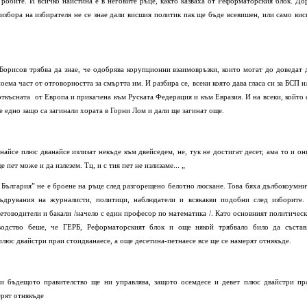
робите. И всичко наистина е в неговите ръце, както казваха от Реформаторския блок. До
избора на избирателя не се знае дали висшия политик пак ще бъде всевишен, или само вис
о Борисов трябва да знае, че одобрява корупционни взаимовръзки, които могат до доведат 
оема част от отговорността за смъртта им. И разбира се, всеки която дава гласа си за БСП и
ткъсната от Европа и прикачена към Руската Федерация и към Евразия. И на всеки, който 
се едно защо са загинали хората в Горни Лом и дали ще загинат още.
найсе плюс дванайсе излизат некъде към двейседем, не, тук не достигат десет, ама то и он
пет може и да излезем. Тц, и с тия пет не излизаме... „
а България” не е броене на ръце след разгорещено белотно люскане. Това бяха дълбокоумни
ъдрувания на журналисти, политици, наблюдатели и всякакви подобни след изборите.
етоводители и бакали /начело с един професор по математика /. Като основният политичес
оводство беше, че ГЕРБ, Реформаторският блок и още някой трябвало било да състав
 плюс двайстри праи стоидванаесе, а още десетина-петнаесе все ще се намерят отнякъде.
ри бъдещото правителство ще ни управлява, защото осемдесе и девет плюс двайстри пр
ерят отнякъде