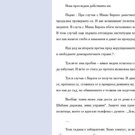
Нека проследим действията им
Първо : При случая с Мишо Бирата данъчните
продължи проверката си. И ако всевишният политик 
медиите. В случа с Мишо Бирата обаче началникът н
В този случай още първата отговорна институция п
все пак налагат глоби и наказания и дават на прокур
Иде ред на втората пречка пред корупционните 
в свободните демократичните страни ?.
Тук вече има пробив – някои медии огласиха 
да избухнат. И вече се стига до третата възможна пр
Тук в случая с Бирата се получи засечка. И дв
се, притаиха се, сговниха се и прикриха деянията му
все пак до съд, но обвинението е толкова зле подготв
Въобще човек може още доста да се рови в п
Шибана държава, няма управия”. Защото има един 
политици, които се вдигали телефона с думите : „Ало
…
Този съдник е избирателят. Хомо електус, за к