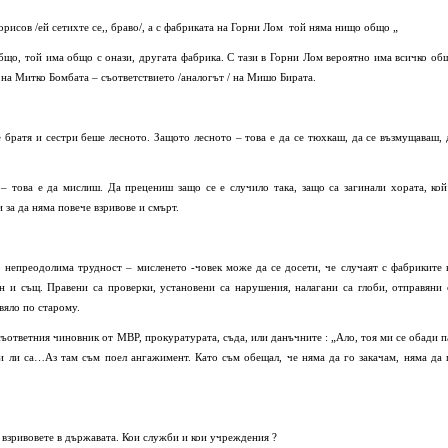
Борисов /ей сетихте се,, браво/, а с фабриката на Горни Лом той няма нищо общо „
бщо, той има общо с онази, другата фабрика. С тази в Горни Лом вероятно има всичко об
 на Митко Бомбата – съответствието /аналогът / на Мишо Бирата.
 братя и сестри беше лесното. Защото лесното – това е да се тюхкаш, да се възмущаваш, 
– това е да мислиш. Да прецениш защо се е случило така, защо са загинали хората, кой
и за да няма повече взривове и смърт.
то непреодолима трудност – мисленето -човек може да се досети, че случаят с фабриките 
 и същ. Правени са проверки, установени са нарушения, налагани са глоби, отправяни 
рвяло по старому.
съответния чиновник от МВР, прокуратурата, съда, или данъчните : „Ало, тоя ми се обади п
аи ли са…Аз там съм поел ангажимент. Като съм обещал, че няма да го закачам, няма да 
и взривовете в държавата. Кои служби и кои учреждения ?