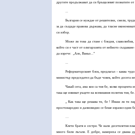
другите продължават да си бръщолевят познатите от 
...
България се нуждае от решителни, смели, труд
за да създаде правова държава, да тласне икономика
си избор.
Може ли това да стане с бледия, славолюбив,
който си е част от олигархията от нейното създаване
да изрече: „Ало, Ваньо...”
...
Реформаторският блок, предлагал – каква чуд
министър председател да бъде човек, който досега не
Чакай сега, ама кои са тия бе, колко процента и
така ще извиват ръцете на всевишния политик тия, бе.
„ Как така ще решава ти, бе ! Имаш ли ти па
простонародно и далновидно се беше изразил един б
…
Клети братя и сестри. Че нали десетилетия пл
много били лъгали. Е добре, намериха се двама д