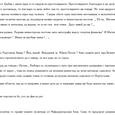
ст. Грабва с шепи пари и ги хвърля на простолюдието. Простолюдието благодари и му целу
се договежда, че тия пари са заем, който пак то, простолюдието ще плаща/. Но тази щедрост
а пръска понякога пари над тълпата. Следва обаче една наистина неочаквана и възхитител
ият политик започва да подхвърля наляво-надясно и министерски постове. „ Ей ти, Меглен
лкова се натискаш, да видиш, че аз не съм лош човек . Друг някой да ще ? „
къв размах. Раздава министерски постове като автографи върху спортна фланелка” И Мегле
дедовецът !. Имаш ли въобще такъв !... „
но-Търговска Банка ? Йок, нанай. Виждания за Южен Поток ? Ами същите като при Белене
ига строителството да е такова, че все едно не се строи.
да да говоря с Путин „ Разбира се, политиката е като при махленските разправии с тартори
кво се карат „ това по повод решението на военния министър да купи натовски самолети. А
преди година само същият човек се готвеше да купува натовски самолети от Португалия.
и области, как да се направят, в какъв срок да се направят, каква ще бъде цената им, какво 
ме търсиш ти бе, уот дъ фак из дет.
политик го правят новите политици от Реформаторския блок. Само те предлагат решени