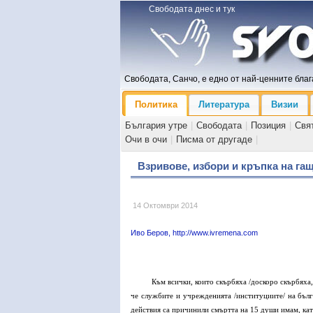
Свободата днес и тук
Свободата, Санчо, е едно от най-ценните блага
Политика
Литература
Визии
България утре
|
Свободата
|
Позиция
|
Свя
Очи в очи
|
Писма от другаде
|
Взривове, избори и кръпка на га
14 Октомври 2014
Иво Беров, http://www.ivremena.com
Към всички, които скърбяха /доскоро скърбяха,
че службите и учрежденията /институциите/ на бълг
действия са причинили смъртта на 15 души имам, като