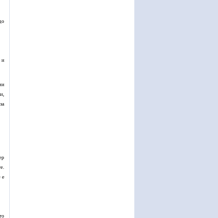
до
 и
ии
и,
за
ер
е.
 е
то