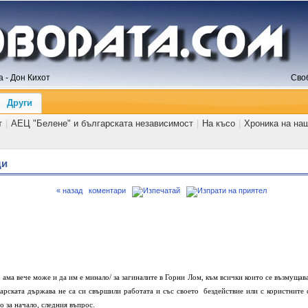
 - Дон Кихот
Сво
Други
т
|
АЕЦ "Белене" и българската независимост
|
На късо
|
Хроника на на
щи
« назад
коментари
 ама вече може и да им е минало/ за загиналите в Горни Лом, към всички които се възмущава
арската държава не са си свършили работата и със своето бездействие или с користните 
 за начало, следния въпрос.