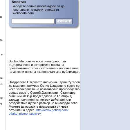
Бюлетин
Въведете вашия имейл адрес за да
получавате по-важните неща от
Svobodata.com.
що
да
 е
Svobodata.com не носи отговорност за
съдържанието и авторските права на
препечатани статии - като винаги посочва име
на автор и линк на първоначалната публикация.
на
Подкрепете Откритото писмо на Едвин Сугарев
са
до главния прокурор Сотир Цацаров, с което се
иска започването на наказателно производство
срещу лицето Сергей Дмитриевич Станишев,
бивш министър-председател на България,
ак
заради причинени от негови действия или
бездействия щети в размер на милиарди лева.
го
Можете да изразите подкрепата си чрез
петиция на адрес:
http://www.peticiq.com/
otkrito_pismo_sugarev