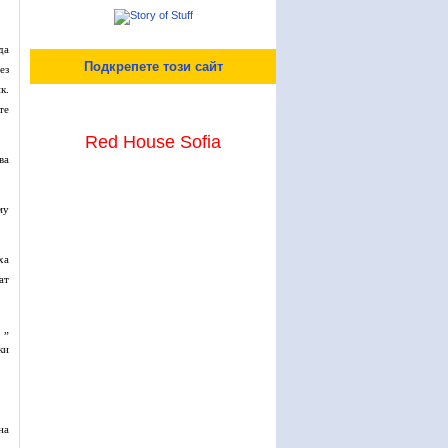
да
Подкрепете този сайт
ез
к.
те
Red House Sofia
ва
му
ха
ат
 „
ки
на