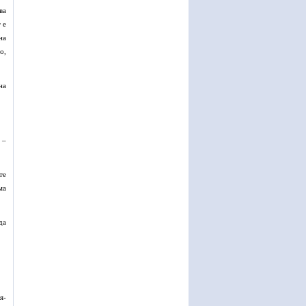
ва
 е
на
о,
на
 –
те
ма
да
я-