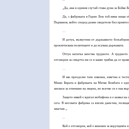
„Да, ама в единия случай става дума за Бойко 
Да, с фабриката в Горни Лом той няма нищо о
Първанов, който според разни свидетели бил приятел
…
И дотук, възмутени от държавното безхаберие
проклетисваш политиците и да псуваш държавата.
Оттук нататък започва трудното. А трудното 
отговорен за смъртта им се и какво трябва да се прав
…
И ако преодолее тази изконна, извечна и чес
Мишо Бирата и фабриката на Митко Бомбата е един
заплахи за отнемане на лиценз, но всичко си е пак въ
Защото някой е вдигал мобифона и е казвал на 
сега. В неговата фабрика са влезли данъчни, полиц
закачам „.
...
Кой е отговорен, кой е виновен за корупцията 