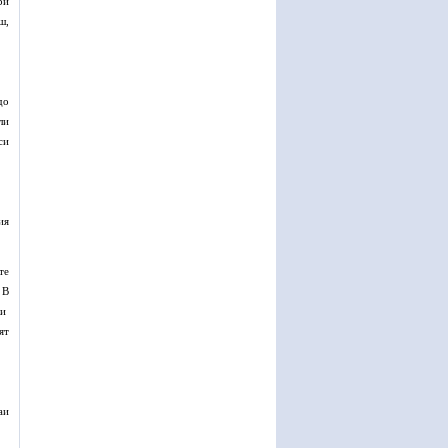
ри
ш,
до
ли
си
ия
те
 В
ки
ят
аи