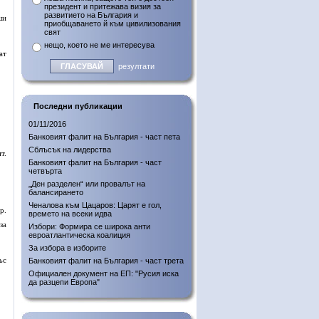
президент и притежава визия за
развитието на България и
ши
приобщаването й към цивилизования
свят
нещо, което не ме интересува
ат
резултати
Последни публикации
01/11/2016
Банковият фалит на България - част пета
Сблъсък на лидерства
т.
Банковият фалит на България - част
четвърта
„Ден разделен“ или провалът на
балансирането
Ченалова към Цацаров: Царят е гол,
р.
времето на всеки идва
за
Избори: Формира се широка анти
евроатлантическа коалиция
За избора в изборите
ъс
Банковият фалит на България - част трета
Официален документ на ЕП: "Русия иска
да разцепи Европа"