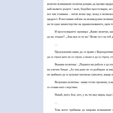
величие всевишният политик решава да прояви щедро
най-малкото ръцете / нали, бидейки простолюдие, не 
все пак очаквана – негли всеки цар, вожд и велмож
щедрост. В неочакван изблик на великодушие всевишн
на ти едно министерство на здравеопазването, щом то
И простолюдието примира: „Какво величие, ка
да му откаже?. „Ама коя си ти ма ! Колко ти е на теб 
…
Предложения какво да се прави с Корпоратив
да се строи като не се строи, а може и да се строи, ст
Външна политика : „Първата ми работа е да оти
на улични банди. „Аз тия даже не ги разбирам за ка
не трябвало да се купуват натовски самолети, макар 
Вътрешна политика : какви точно промени, в какв
се очаква като следствие.
Нанай, нихт, йок, хич, у къ тю мьо шерш, къде 
…
Това което трябваше да направи всевишният 