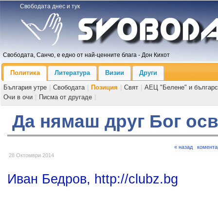
Свободата днес и тук
Свободата, Санчо, е едно от най-ценните блага - Дон Кихот
Политика
Литература
Визии
Други
България утре
|
Свободата
|
Позиция
|
Свят
|
АЕЦ "Белене" и българс
Очи в очи
|
Писма от другаде
|
Да нямаш друг Бог ос
« назад
комента
28 Октомври 2014
Иван Бедров, http://clubz.bg