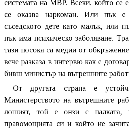
системата на МВР. Всеки, който се 
се оказва наркоман. Или пък е 
съседското дете като малък, или п
пък има психическо заболяване. Тр
тази посока са медии от обкръжение
вече разказа в интервю как е догов
бивш министър на вътрешните работ
От другата страна е устойч
Министерството на вътрешните раб
лошият, той е онзи с палката, 
правомощията си и който не зачит