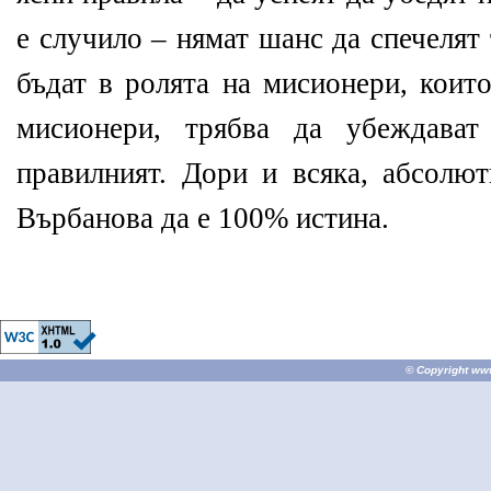
е случило – нямат шанс да спечелят
бъдат в ролята на мисионери, коит
мисионери, трябва да убеждават
правилният. Дори и всяка, абсолю
Върбанова да е 100% истина.
© Copyright
ww