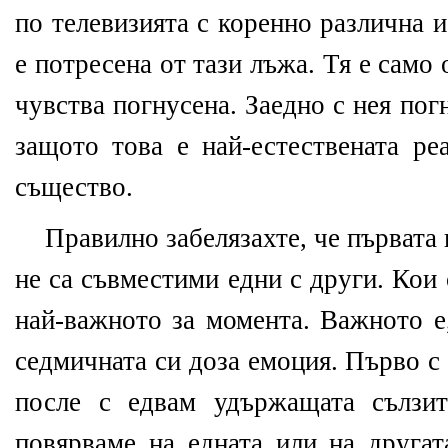
по телевизията с коренно различна 
е потресена от тази лъжа. Тя е само 
чувства погнусена. Заедно с нея пог
защото това е най-естествената ре
същество.
Правилно забелязахте, че първата 
не са съвместими едни с други. Кои 
най-важното за момента. Важното е
седмичната си доза емоция. Първо с
после с едвам удържащата сълзи
повярваме на едната или на другат