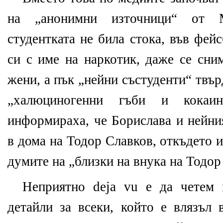
на „анонимни източници“ от 
студентката не била стока, във фей
си с име на наркотик, даже се сни
жени, а пък „нейни състуденти“ твър
„халюциногенни гъби и кокаи
информираха, че Борислава и нейни
в дома на Тодор Славков, откъдето 
думите на „близки на внука на Тодо
Неприятно
deja vu
е да четем 
детайли за всеки, който е влязъл 