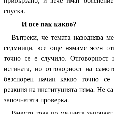
прибързано, и вече имат обяснение
спуска.
И все пак какво?
Въпреки, че темата наводнява ме
седмиици, все още нямаме ясен от
точно се е случило. Отговорност 
истината, но отговорност на сам
безспорен начин какво точно се
реакция на институцията няма. Не с
започнатата проверка.
Вместо това по медиите започват 