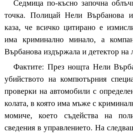
Седмица по-късно започна облъчв
точка. Полицай Нели Върбанова и
каза, че всичко цитирано е измисл
има криминално минало, а компа
Върбанова издържала и детектор на 
Фактите: През нощта Нели Върба
убийството на компютърния специа
проверки на автомобили с определе
колата, в която има мъже с криминалн
момиче, което съдейства на пол
сведения в управлението. На следва