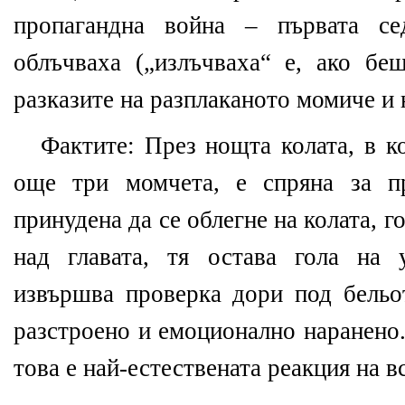
пропагандна война – първата се
облъчваха
(
„излъчваха“ е, ако бе
разказите на разплаканото момиче и 
Фактите: През нощта колата, в к
още три момчета, е спряна за пр
принудена да се облегне на колата, г
над главата, тя остава гола на 
извършва проверка дори под бель
разстроено и емоционално наранено
това е най-естествената реакция на 