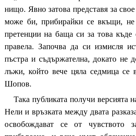
нищо. Явно затова представя за сво
може би, прибирайки се вкъщи, не
претенции на баща си за това къде 
правела. Започва да си измисля ис
пъстра и съдържателна, докато не д
лъжи, който вече цяла седмица се 
Шопов.
Така публиката получи версията н
Нели и връзката между двата разказа
освобождават се от чувството з