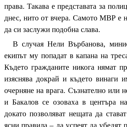
права. Такава е представата за полиц
днес, нито от вчера. Самото МВР е 
да си заслужи подобна слава.
В случая Нели Върбанова, мини
екипът му попадат в капана на тре
Където гражданите никога нямат пр
изяснява докрай и където винаги и
очерняне на врага. Съзнателно или н
и Бакалов се озоваха в центъра н
докато позволяват нещата да стават
ясни правила – да успеят да убедят 