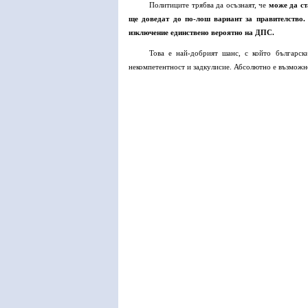
Политиците трябва да осъзнаят, че
може да ст
ще доведат до по-лош вариант за правителство.
изключение единствено вероятно на ДПС.
Това е най-добрият шанс, с който българск
некомпетентност и задкулисие. Абсолютно е възможн