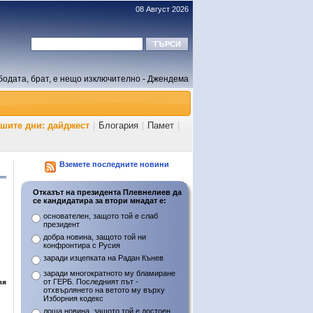
08 Август 2026
бодата, брат, е нещо изключително - Джендема
ашите дни: дайджест
|
Блогария
|
Памет
|
Вземете последните новини
Отказът на президента Плевнелиев да
се кандидатира за втори мнадат е:
основателен, защото той е слаб
президент
добра новина, защото той ни
конфронтира с Русия
заради изцепката на Радан Кънев
заради многократното му бламиране
вя
от ГЕРБ. Последният път -
отхвърлянето на ветото му върху
Изборния кодекс
лоша новина, защото той е достоен