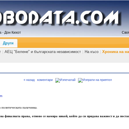
 - Дон Кихот
Сво
Други
т
|
АЕЦ "Белене" и българската независимост
|
На късо
|
Хроника на н
« назад
коментари
om
а политическата палачинка.
а на финалната права, отново се намира някой, който да си придава важност и да поста