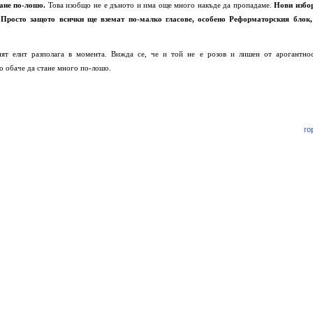
ане по-лошо.
Това изобщо не е дъното и има още много накъде да пропадаме.
Нови избо
 Просто защото всички ще вземат по-малко гласове, особено Реформаторския блок,
ият елит разполага в момента. Вижда се, че и той не е розов и лишен от арогантнос
о обаче да стане много по-лошо.
го