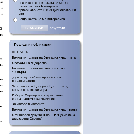
на
президент и притежава визия за
развитието на България и
 и
приобщаването й към цивилизования
 и
свят
нещо, което не ме интересува
резултати
0%
ия
Последни публикации
01/11/2016
Банковият фалит на България - част пета
е,
Сблъсък на лидерства
ни
Банковият фалит на България - част
четвърта
„Ден разделен“ или провалът на
ни
балансирането
ат
Ченалова към Цацаров: Царят е гол,
времето на всеки идва
ни
Избори: Формира се широка анти
евроатлантическа коалиция
За избора в изборите
на
Банковият фалит на България - част трета
Официален документ на ЕП: "Русия иска
да разцепи Европа"
ъм