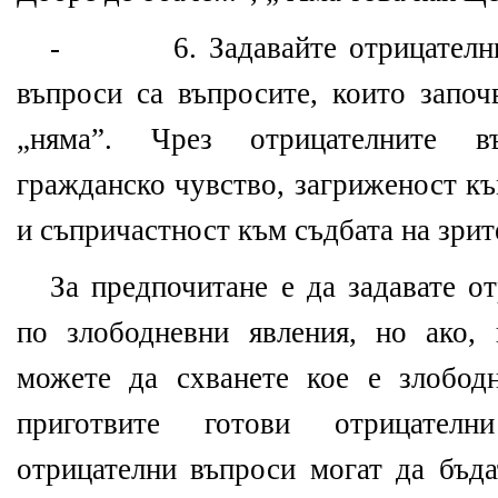
- 6. Задавайте отрицателни 
въпроси са въпросите, които започ
„няма”. Чрез отрицателните 
гражданско чувство, загриженост к
и съпричастност към съдбата на зрит
За предпочитане е да задавате о
по злободневни явления, но ако,
можете да схванете кое е злобод
приготвите готови отрицателн
отрицателни въпроси могат да бъда