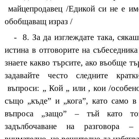
майцепродавец /Едикой си не е име
обобщаващ израз /
- 8. За да изглеждате така, сяка
истина в отговорите на събеседника
знаете какво търсите, ако въобще тъ
задавайте често следните кратк
въпроси: „ Кой „ или , кои /особен
също „къде” и „кога”, като само в
въпроса „защо” – тъй като то
задълбочаване на разговора –