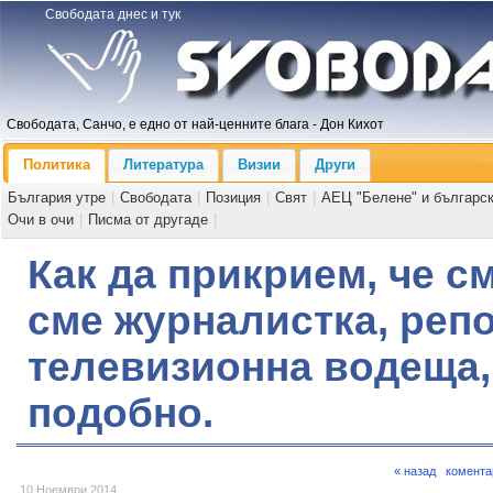
Свободата днес и тук
Свободата, Санчо, е едно от най-ценните блага - Дон Кихот
Политика
Литература
Визии
Други
България утре
|
Свободата
|
Позиция
|
Свят
|
АЕЦ "Белене" и българс
Очи в очи
|
Писма от другаде
|
Как да прикрием, че см
сме журналистка, репо
телевизионна водеща,
подобно.
« назад
комента
10 Ноември 2014