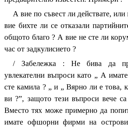
А вие по съвест ли действате, или
вие бихте ли се отказали партийнит
общото благо ? А вие не сте ли кору
час от задкулисието ?
/ Забележка : Не бива да пр
увлекателни въпроси като „ А имате
сте камила ? „ и „ Вярно ли е това, 
ви ?”, защото тези въпроси вече са
Вместо тях може примерно да попита
имате офшорни фирми на островит