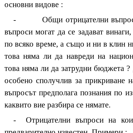
основни видове :
- Общи отрицателни въпроси
въпроси могат да се задават винаги
по всяко време, а също и ни в клин н
това няма ли да навреди на национ
това няма ли да затрудни бюджета ?
особено сполучлив за прикриване н
въпросът предполага познания по и
каквито вие разбира се нямате.
- Отрицателни въпроси на кои
предварително известен. Примери :