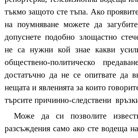
тъкмо защото сте тъпа. Ако проявит
на поумняване можете да загубите
допуснете подобно злощастно стече
не са нужни кой знае какви усил
обществено-политическо предава
достатъчно да не се опитвате да в
нещата и явленията за които говорите
търсите причинно-следствени връзки
Може да си позволите извес
разсъждения само ако сте водеща на