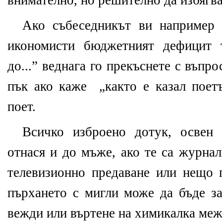
внимателно, но решително да избягва
Ако събеседникът ви например 
икономисти бюджетният дефицит 
до...” веднага го прекъснете с въпро
пък ако каже „както е казал поетъ
поет.
Всичко изброено дотук, освен 
отнася и до мъже, ако те са журнал
телевизионно предаване или нещо 
пърхането с мигли може да бъде за
вежди или въртене на химикалка меж