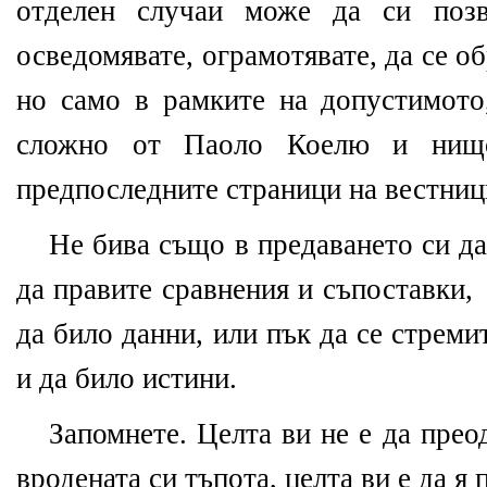
отделен случаи може да си позв
осведомявате, ограмотявате, да се об
но само в рамките на допустимото
сложно от Паоло Коелю и нищо
предпоследните страници на вестници
Не бива също в предаването си да
да правите сравнения и съпоставки,
да било данни, или пък да се стреми
и да било истини.
Запомнете. Целта ви не е да прео
вродената си тъпота, целта ви е да я 