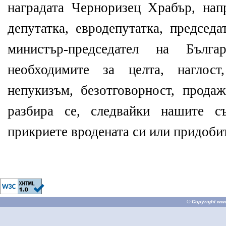
наградата Черноризец Храбър, нап
депутатка, евродепутатка, председ
министър-председател на Бъл
необходимите за целта, наглост,
непукизъм, безотговорност, прода
разбира се, следвайки нашите с
прикриете вродената си или придобит
© Copyright
ww