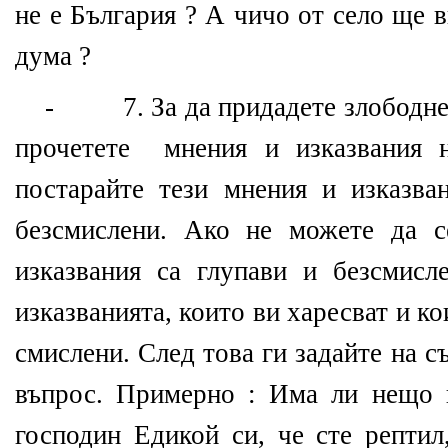
не е България ? А чичо от село ще в
дума ?
- 7. За да придадете злободнев
прочетете мнения и изказвания н
постарайте тези мнения и изказва
безсмислени. Ако не можете да с
изказвания са глупави и безсмисле
изказванията, които ви харесват и ко
смислени. След това ги задайте на с
въпрос. Примерно : Има ли нещо 
господин Едикой си, че сте рептил