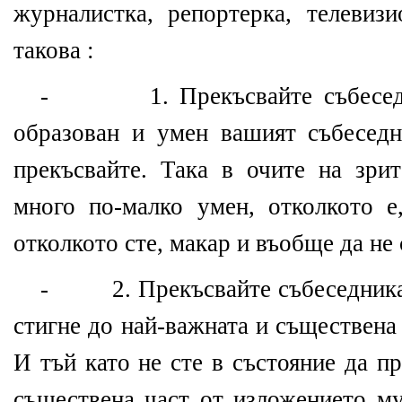
журналистка, репортерка, телеви
такова :
- 1. Прекъсвайте събеседни
образован и умен вашият събеседн
прекъсвайте. Така в очите на зри
много по-малко умен, отколкото е
отколкото сте, макар и въобще да не 
- 2. Прекъсвайте събеседника 
стигне до най-важната и съществена
И тъй като не сте в състояние да п
съществена част от изложението му