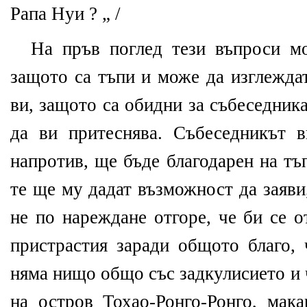
Рапа Нуи ? „ /
На пръв поглед тези въпроси мо
защото са тъпи и може да изглежда
ви, защото са обидни за събеседник
да ви притеснява. Събеседникът 
напротив, ще бъде благодарен на тъ
те ще му дадат възможност да заяви,
не по нареждане отгоре, че би се о
пристрастия заради общото благо, 
няма нищо общо със задкулисието и
на остров Тохао-Ронго-Ронго, мак