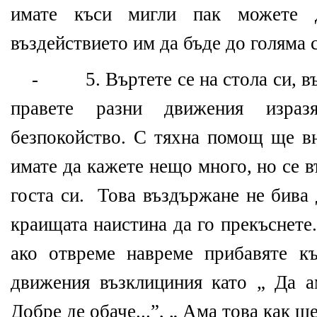
имате къси мигли пак можете 
въздействието им да бъде до голяма 
- 5. Въртете сe на стола си, въ
правете разни движения израз
безпокойство. С тяхна помощ ще вн
имате да кажете нещо много, но се 
госта си. Това въздържане не бива 
краищата наистина да го прекъснете
ако отвреме навреме прибавяте к
движения възклициния като „ Да ама
Добре де обаче...”, „ Ама това как щ