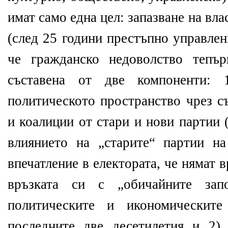
имат само една цел: запазване на вла
(след 25 години престъпно управлен
че гражданско недоволство тепъ
съставена от две компоненти: 
политическото пространство чрез с
и коалиции от стари и нови партии 
влиянието на „старите“ партии на
впечатление в електората, че нямат в
връзката си с „обичайните запо
политическите и икономическит
последните две десетилетия и 2)