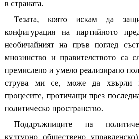
в страната.
Тезата, която искам да защ
конфигурация на партийното пре
необичайният на пръв поглед със
мнозинство и правителството са с
премислено и умело реализирано по
струва ми се, може да хвърли п
процесите, протичащи през последна
политическо пространство.
Поддръжниците на политичес
културно, обществено, управленско)