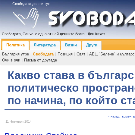
Свободата днес и тук
Свободата, Санчо, е едно от най-ценните блага - Дон Кихот
Политика
Литература
Визии
Други
България утре
|
Свободата
|
Позиция
|
Свят
|
АЕЦ "Белене" и българс
Очи в очи
|
Писма от другаде
|
Какво става в българс
политическо пространс
по начина, по който с
« назад
комента
11 Ноември 2014