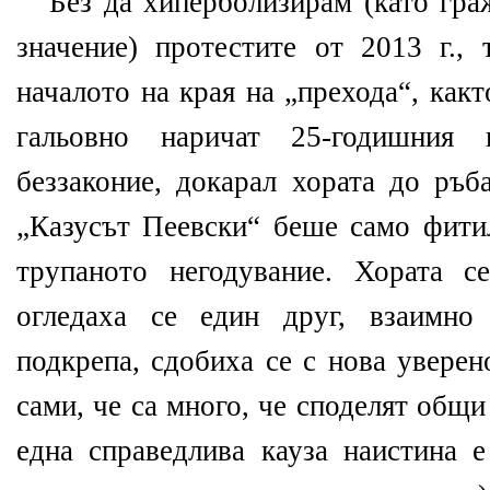
Без да хиперболизирам (като гра
значение) протестите от 2013 г., 
началото на края на „прехода“, как
гальовно наричат 25-годишния
беззаконие, докарал хората до ръб
„Казусът Пеевски“ беше само фитил
трупаното негодувание. Хората с
огледаха се един друг, взаимно
подкрепа, сдобиха се с нова уверен
сами, че са много, че споделят общи
една справедлива кауза наистина е