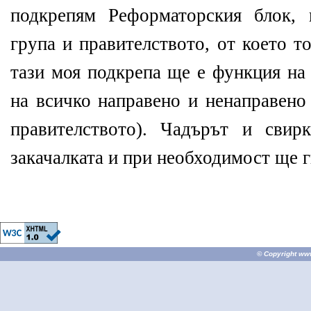
подкрепям Реформаторския блок, 
група и правителството, от което т
тази моя подкрепа ще е функция на
на всичко направено и ненаправено
правителството). Чадърът и свир
закачалката и при необходимост ще 
© Copyright
ww