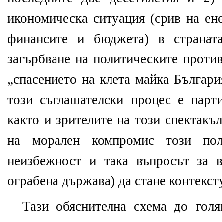
икономическа ситуация (срив на ене
финансите и бюджета) в страната
загърбване на политическите проти
„спасението на клета майка Българи
този съглашателски процес е парти
както и зрителите на този спектакъл
на морален компромис този пол
неизбежност и така въпросът за в
ограбена държава) да стане контекст
Тази обяснителна схема до голя