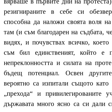
вярваше в първите дни на протеста
резигнираните в себе си обезве
способна да наложи своята воля на
там (и съм благодарен на съдбата, ч
видях, и почувствах всичко, което
съм бил единственият, който е 
непреклонността и силата на проте
бъдещ потенциал. Освен другите
вероятно са изпитали същото като 
„прехода“ и привилегированите у
държавата много ясно са си дали с