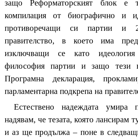
защо Реформаторският блок е 
компилация от биографично и ид
противоречащи си партии и 
правителство, в което има пред
изключващи се като идеология
философия партии и защо тези п
Програмна декларация, проклам
парламентарна подкрепа на правител
Естествено надеждата умира 
надявам, че тезата, която лансирам т
и аз ще продължа – поне в следващ