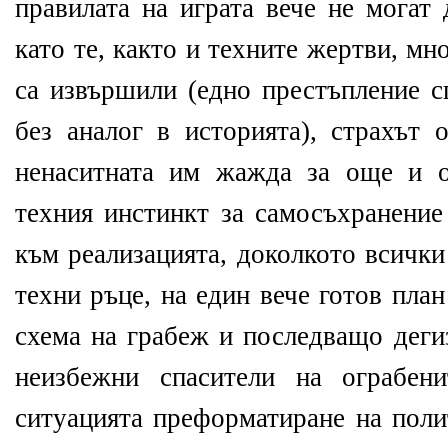
правилата на играта вече не могат
като те, както и техните жертви, мн
са извършили (едно престъпление с
без аналог в историята), страхът 
ненаситната им жажда за още и о
техния инстинкт за самосъхранение
към реализацията, доколкото всички
техни ръце, на един вече готов пла
схема на грабеж и последващо деги
неизбежни спасители на ограбен
ситуацията преформатиране на поли