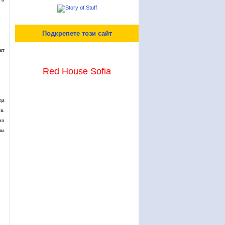
Подкрепете този сайт
ат
Red House Sofia
да
в.
но
ва