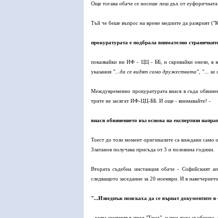
Още тогава обаче се носеше лош дъх от еуфоричната
Тъй че беше въпрос на време медиите да разкрият ("
прокуратурата е подбрала внимателно страничките
показвайки ни ИФ - ЦЦ - ББ, и скривайки онези, в
указания
"...да се видят само дружествата", "... за ц
Междувременно прокуратурата внася в съда обвинение
трите не засягат ИФ-ЦЦ-ББ. И още - внимавайте! -
внася обвинението въз основа на експертизи напра
Тоест до този момент оригиналите са виждани само о
Златанов получава присъда от 3 и половина години.
Втората съдебна инстанция обаче - Софийският ап
следващото заседание за 20 ноември. И в навечериет
"...Изведнъж поискаха да се върнат документите в
- казва експертът пред "Труд", и при това съобщава,