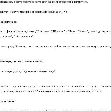
 показност, с която прокурорските върхове ни прожектираха филмите си.
Капитал" и други медии го съобщиха през юли 2014), че
 за филма си
 които фигурират инициалите ДП и името "ДПеевски" и "Делян Пеевски", редом до изписа
игарите", "...да се изчака".
то срещу Златанов само за онази част от дейността му, която се отнася за три преписки,
вени върху копия от единия тефтер
т проукратурата, следствието и вещото лице!
елативен съд, разпорежда да се направи експертиза на оригиналните тефтери и насроч
о (5 ноември) какво се случва? Апаши открадват основното веществено доказателство.
 следствието"
 че експертизата не е била завършена. "Стигнал съм донякъде с експертизата, но имаше мно