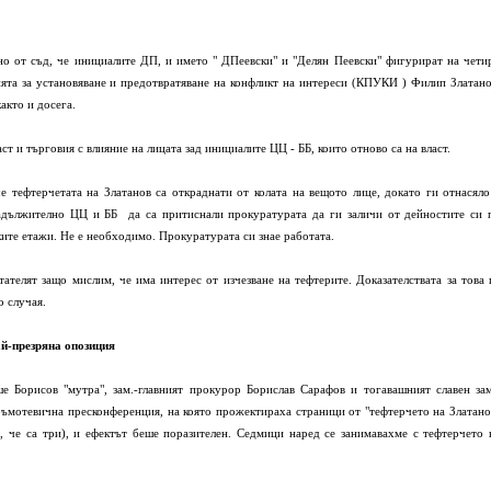
но от съд, че инициалите ДП, и името " ДПеевски" и "Делян Пеевски" фигурират на чети
ята за установяване и предотвратяване на конфликт на интереси (КПУКИ ) Филип Златано
акто и досега.
ласт и търговия с влияние на лицата зад инициалите ЦЦ - ББ, които отново са на власт.
 тефтерчетата на Златанов са откраднати от колата на вещото лице, докато ги отнасяло
 задължително ЦЦ и ББ да са притиснали прокуратурата да ги заличи от дейностите си 
ките етажи. Не е необходимо. Прокуратурата си знае работата.
ателят защо мислим, че има интерес от изчезване на тефтерите. Доказателствата за това 
о случая.
ай-презряна опозиция
 Борисов "мутра", зам.-главният прокурор Борислав Сарафов и тогавашният славен зам
ръмотевична пресконференция, на която прожектираха страници от "тефтерчето на Златано
о, че са три), и ефектът беше поразителен. Седмици наред се занимавахме с тефтерчето 