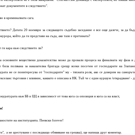
рнат документите в следствието".
во в криминалната сага.
твието? Датата 20 ноември за следващото съдебно заседание е все още далече, за да бъд
курора, който да ги представи на съда, ако тази е причината?
т ги кара към следствието ли?
а основните веществени доказателства може да провали процеса на финалната му фаза и 
е била ползвана за наказателна бригада срещу всеки посочен от господарите на Златано
урата не се поинтересува от "господарите" му - тяхната роля, ако се доверим на саморъч
екселанс търговия с влияние, каквато е описана в НК. Тъй че с един куршум /открадване/ - д
куратурата към ББ и ЦЦ в зависимост от това кога са опозиция и кога са на власт,
и!
аностите на институцията. Пеевски forever!
ти", а не арестувани с последващо обявяване на грешка), ще напиша друг коментар.