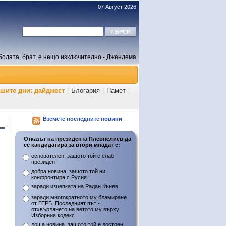
07 Август 2026
бодата, брат, е нещо изключително - Джендема
ашите дни: дайджест
|
Блогария
|
Памет
|
Вземете последните новини
Отказът на президента Плевнелиев да
се кандидатира за втори мнадат е:
основателен, защото той е слаб
президент
добра новина, защото той ни
конфронтира с Русия
заради изцепката на Радан Кънев
заради многократното му бламиране
от ГЕРБ. Последният път -
отхвърлянето на ветото му върху
Изборния кодекс
лоша новина, защото той е достоен