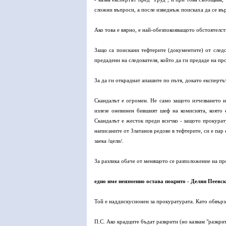
сложни въпроси, а после изведнъж поискаха да се въ
Ако това е вярно, е най-обезпокояващото обстоятелст
Защо са поискани тефтерите (документите) от следс
предадени на следователя, който да ги предаде на про
За да ги откраднат апашите по пътя, докато експертъ
Скандалът е огромен. Не само защото изчезването н
излезе оневинен бившият шеф на комисията, която 
Скандалът е жесток преди всичко - защото прокурат
написаните от Златанов редове в тефтерите, си е пар 
заека /цели/.
За разлика обаче от менящото се разположение на про
едно име неизменно остава покрито - Делян Пеевск
Той е наддискусионен за прокуратурата. Като обвърз
П.С. Ако крадците бъдат разкрити (но казвам "разкри