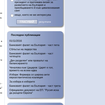
президент и притежава визия за
развитието на България и
приобщаването й към цивилизования
свят
ри
нещо, което не ме интересува
в.
резултати
Последни публикации
01/11/2016
 в
Банковият фалит на България - част пета
по
Сблъсък на лидерства
Банковият фалит на България - част
четвърта
ги
„Ден разделен“ или провалът на
балансирането
Ченалова към Цацаров: Царят е гол,
времето на всеки идва
Избори: Формира се широка анти
евроатлантическа коалиция
За избора в изборите
.-
Банковият фалит на България - част трета
в"
Официален документ на ЕП: "Русия иска
на
да разцепи Европа"