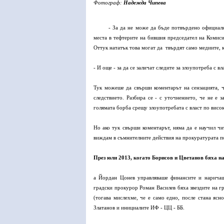
Фотограф:
Надежда Чипева
- За да не може да бъде потвърдено официал
места в тефтерите на бившия председател на Комиси
Оттук нататък това могат да твърдят само медиите, к
- И още - за да се заличат следите за злоупотреба с в
Тук можеше да свърши коментарът на сензацията, че
следствието. Разбира се - с уточнението, че не е
голямата борба срещу злоупотребата с власт по висо
Но ако тук свърши коментарът, няма да е научил чит
виждам в съмнителните действия на прокуратурата п
През юли 2013, когато Борисов и Цветанов бяха н
а Йордан Цонев управляваше финансите и наричаше
градски прокурор Роман Василев бяха звездите на г
(тогава мислехме, че е само едно, после стана ясн
Златанов и инициалите ИФ - ЦЦ - ББ.