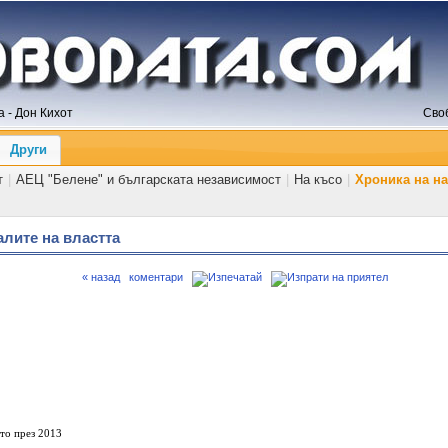
 - Дон Кихот
Сво
Други
т
|
АЕЦ "Белене" и българската независимост
|
На късо
|
Хроника на н
алите на властта
« назад
коментари
то през 2013