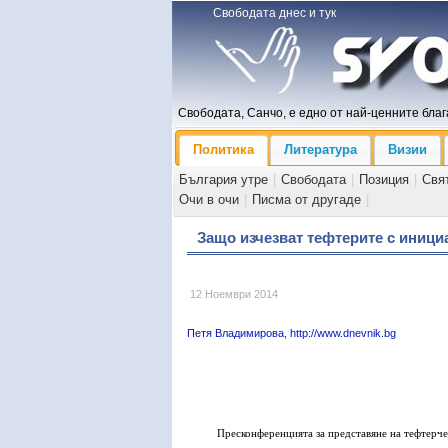
Свободата днес и тук
Свободата, Санчо, е едно от най-ценните блага
Политика
Литература
Визии
България утре
|
Свободата
|
Позиция
|
Свя
Очи в очи
|
Писма от другаде
|
Защо изчезват тефтерите с иници
12 Ноември 2014
Петя Владимирова, http://www.dnevnik.bg
Пресконференцията за представяне на тефтерче