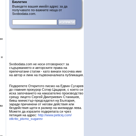
Бюлетин
Въведете вашия имейл адрес за да
получавате по-важните неща от
Svobodata.com.
ни
 и
Svobodata.com не носи отговорност за
съдържанието и авторските права на
препечатани статии - като винаги посочва име
на автор и линк на първоначалната публикация.
Подкрепете Откритото писмо на Едвин Сугарев
до главния прокурор Сотир Цацаров, с което се
иска започването на наказателно производство
срещу лицето Сергей Дмитриевич Станишев,
бивш министър-председател на България,
заради причинени от негови действия или
ва
бездействия щети в размер на милиарди лева.
Можете да изразите подкрепата си чрез
петиция на адрес:
http://www.peticiq.com/
otkrito_pismo_sugarev
го