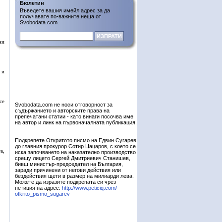
Бюлетин
Въведете вашия имейл адрес за да
получавате по-важните неща от
Svobodata.com.
ни
 и
се
Svobodata.com не носи отговорност за
съдържанието и авторските права на
препечатани статии - като винаги посочва име
на автор и линк на първоначалната публикация.
Подкрепете Откритото писмо на Едвин Сугарев
до главния прокурор Сотир Цацаров, с което се
а,
иска започването на наказателно производство
срещу лицето Сергей Дмитриевич Станишев,
бивш министър-председател на България,
заради причинени от негови действия или
бездействия щети в размер на милиарди лева.
Можете да изразите подкрепата си чрез
петиция на адрес:
http://www.peticiq.com/
otkrito_pismo_sugarev