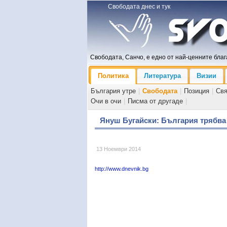
Свободата днес и тук
Свободата, Санчо, е едно от най-ценните блага
Политика
Литература
Визии
България утре
|
Свободата
|
Позиция
|
Св
Очи в очи
|
Писма от другаде
|
Януш Бугайски: България трябва
13 Ноември 2014
http://www.dnevnik.bg