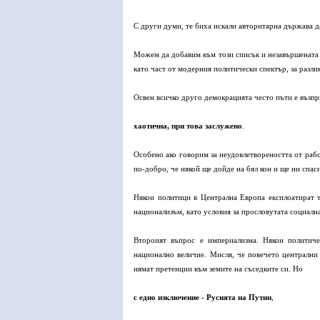
С други думи, те биха искали авторитарна държава да
Можем да добавим към този списък и незавършената 
като част от модерния политически спектър, за разли
Освен всичко друго демокрацията често пъти е възпр
хаотична, при това заслужено
.
Особено ако говорим за неудовлетвореността от рабо
по-добро, че някой ще дойде на бял кон и ще ни спаси
Някои политици в Централна Европа експлоатират 
национализъм, като условия за прословутата социална
Второият въпрос е империализма. Някои политиче
национално величие. Мисля, че повечето централни
нямат претенции към земите на съседките си. Но
с едно изключение - Русията на Путин
,