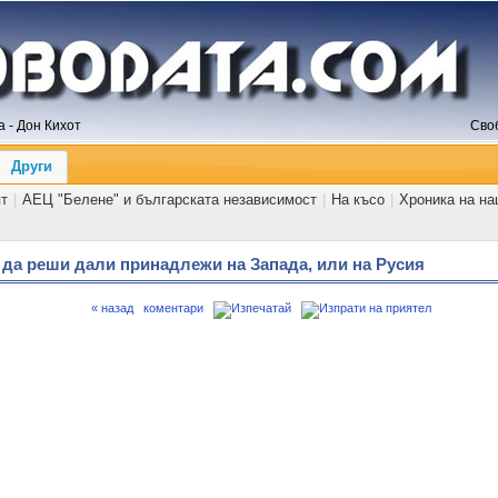
 - Дон Кихот
Сво
Други
ят
|
АЕЦ "Белене" и българската независимост
|
На късо
|
Хроника на на
 да реши дали принадлежи на Запада, или на Русия
« назад
коментари