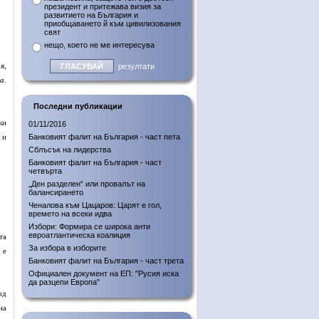
президент и притежава визия за
развитието на България и
приобщаването й към цивилизования
свят
нещо, което не ме интересува
я,
резултати
а.
Последни публикации
ки
01/11/2016
Банковият фалит на България - част пета
 и
Сблъсък на лидерства
Банковият фалит на България - част
четвърта
„Ден разделен“ или провалът на
балансирането
Ченалова към Цацаров: Царят е гол,
времето на всеки идва
Избори: Формира се широка анти
евроатлантическа коалиция
та
За избора в изборите
 е
Банковият фалит на България - част трета
Официален документ на ЕП: "Русия иска
да разцепи Европа"
од
на