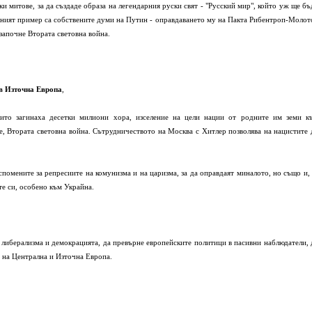
и митове, за да създаде образа на легендарния руски свят - "Русский мир", който уж ще бъ
ният пример са собствените думи на Путин - оправдаването му на Пакта Рибентроп-Молот
 започне Втората световна война.
 в Източна Европа
,
оито загинаха десетки милиони хора, изселение на цели нации от родните им земи к
е, Втората световна война. Сътрудничеството на Москва с Хитлер позволява на нацистите 
помените за репресиите на комунизма и на царизма, за да оправдаят миналото, но също и, 
те си, особено към Украйна.
а либерализма и демокрацията, да превърне европейските политици в пасивни наблюдатели, 
 на Централна и Източна Европа.