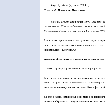
Януш Бугайски (архив от 2004 г.)
Фотограф:
Цветелина Николаева
Политическият анализатор Януш Бугайски б
посветена на 25-ата годишнина от началото на д
Публикуваме дословно речта му от дискусията "198
Важно е на първо място да си припомним, че комун
права и контролирано от самоизлъчен елит. Този 
инакомислието. Комунизмът
връзваше обществата в усмирителната риза на под
и цялата структура разчиташе на лъжа и репресия.
Комунизмът създаваше и илюзия за икономическо разв
земя". Въпреки това, десетилетията на моделиран
икономически конкурентноспособно. Това е факт, кой
На второ място, комунизмът беше метод за национал
диктата на Кремъл, но също и зависими от съветските