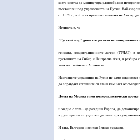
която опитва да манипулира разнообразни историческ
възстановен под управлението на Путин. Най-скорош
от 1939 г., който на практика позволява на Хитлер да
Истината е, че
"Русский мир" донесе агресията на империализма
геноцид, концентрационните лагери (ГУЛАГ), в к
пустоштите на Сибир и Централна Азия, и разбира с
започнат войната и Холокоста.
Настоящите управници на Русия не само изкривяват с
да оправдаят сегашните си атаки към част от съседки
Целта на Москва е нов империалистически проект
и заедно с това - да разедини Европа, да демонизир
корумпира институциите и да лимитира суверенитета
И така, България и всички близки държави,