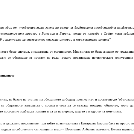
еше един от чуждестранните гости по време на двудневната международна конференци
емократичните процеси в България и Европа, която се проведе в София тази седмиц
9 и културата на спомнянето: многото истории и неразказаната истина".
измът беше система, управлявана от малцинство. Мнозинството беше лишено от гражданс
елит се обявяваше за носител на реда, докато подтискаше политическата конкуренция
чинението
итие, на базата на утопия, на обещанието за бъдещ просперитет и достигане до "обетована
е на обществото завършиха с провал в това да се създаде модерно общество, което да
то постоянно трябва да помним и да си повтаряме, защото е в ядрото на комунизма.
но и държавно подчинение, при който правителствата в Централна Европа бяха не просто п
 лидери за собствените си позиции и власт - Югославия, Албания, всичките. Целият период 