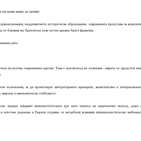
 им казва какво да правят.
декомунизация, неадекватното историческо образование, изкривената представа за комуниз
ка от близкия му братовчед (или почти кръвен брат) фашизма.
иемана като
тата на всички съвременни партии. Това е нов възход на хилиазма - вярата че предстои не
.
тези положения, за да промотират авторитарните принципи, включително и патернализъм
 закрила и икономическа стабилност.
ски лидери изкарват комунистическата ера като период на национален възход, дори 
 и източни държави в Европа отдавна са загърбили всякакви империалистически амбиции