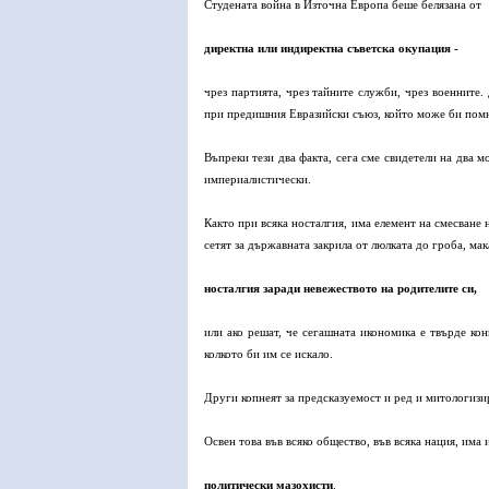
Студената война в Източна Европа беше белязана от
директна или индиректна съветска окупация -
чрез партията, чрез тайните служби, чрез военните
при предишния Евразийски съюз, който може би помн
Въпреки тези два факта, сега сме свидетели на два 
империалистически.
Както при всяка носталгия, има елемент на смесване 
сетят за държавната закрила от люлката до гроба, ма
носталгия заради невежеството на родителите си,
или ако решат, че сегашната икономика е твърде кон
колкото би им се искало.
Други копнеят за предсказуемост и ред и митологизи
Освен това във всяко общество, във всяка нация, има 
политически мазохисти
.