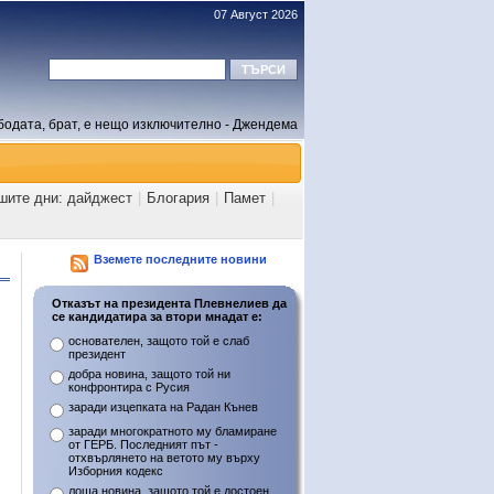
07 Август 2026
бодата, брат, е нещо изключително - Джендема
шите дни: дайджест
|
Блогария
|
Памет
|
Вземете последните новини
Отказът на президента Плевнелиев да
се кандидатира за втори мнадат е:
основателен, защото той е слаб
президент
добра новина, защото той ни
конфронтира с Русия
заради изцепката на Радан Кънев
заради многократното му бламиране
от ГЕРБ. Последният път -
отхвърлянето на ветото му върху
Изборния кодекс
лоша новина, защото той е достоен