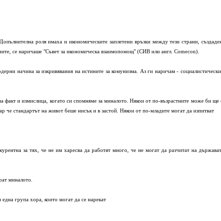
. Допълнителна роля имаха и икономическите заплетени връзки между тези страни, създаде
ите, се наричаше "Съвет за икономическа взаимопомощ" (СИВ или англ. Comecon).
модерни начина за изкривявания на истините за комунизма. Аз ги наричам - социалистически
на факт и измислица, когато си спомняме за миналото. Някои от по-възрастните може би ще 
кар че стандартът на живот беше нисък и в застой. Някои от по-младите могат да изпитват
курентна за тях, че не им харесва да работят много, че не могат да разчитат на държават
рат миналото.
и една група хора, които могат да се нарекат