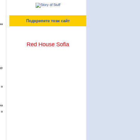
Подкрепете този сайт
ма
Red House Sofia
що
 и
на
 и