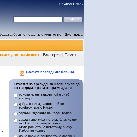
07 Август 2026
бодата, брат, е нещо изключително - Джендема
ашите дни: дайджест
|
Блогария
|
Памет
|
Вземете последните новини
Отказът на президента Плевнелиев да
се кандидатира за втори мнадат е:
основателен, защото той е слаб
президент
добра новина, защото той ни
конфронтира с Русия
заради изцепката на Радан Кънев
заради многократното му бламиране
от ГЕРБ. Последният път -
отхвърлянето на ветото му върху
Изборния кодекс
Р
лоша новина, защото той е достоен