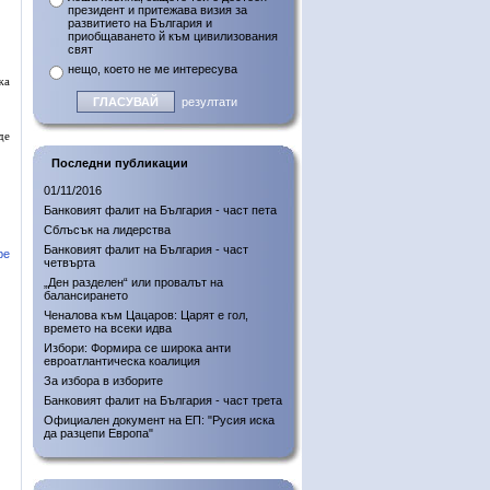
президент и притежава визия за
развитието на България и
приобщаването й към цивилизования
свят
нещо, което не ме интересува
жа
резултати
де
Последни публикации
01/11/2016
Банковият фалит на България - част пета
Сблъсък на лидерства
Банковият фалит на България - част
ре
четвърта
„Ден разделен“ или провалът на
балансирането
Ченалова към Цацаров: Царят е гол,
времето на всеки идва
Избори: Формира се широка анти
евроатлантическа коалиция
За избора в изборите
Банковият фалит на България - част трета
Официален документ на ЕП: "Русия иска
да разцепи Европа"