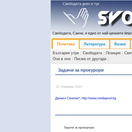
Свободата днес и тук
Свободата, Санчо, е едно от най-ценните блага
Политика
Литература
Визии
България утре
|
Свободата
|
Позиция
|
Свя
Очи в очи
|
Писма от другаде
|
Задачи за прокурори
21 Ноември 2014
Даниел Смилов*, http://www.mediapool.bg
Задачи за прокурори: