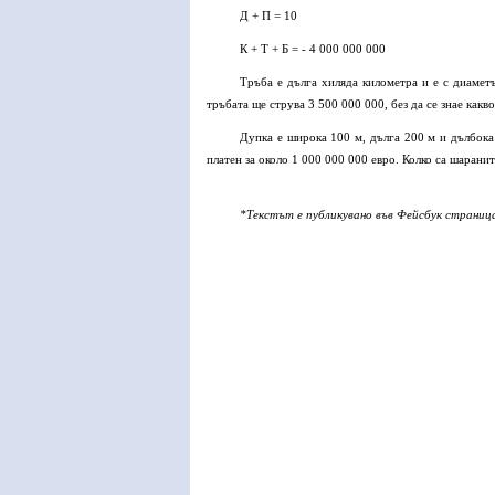
Д + П = 10
К + Т + Б = - 4 000 000 000
Тръба е дълга хиляда километра и е с диаме
тръбата ще струва 3 500 000 000, без да се знае какво
Дупка е широка 100 м, дълга 200 м и дълбока
платен за около 1 000 000 000 евро. Колко са шаранит
*Текстът е публикувано във Фейсбук страниц