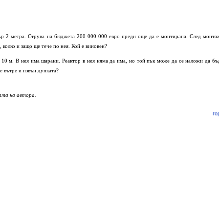
тър 2 метра. Струва на бюджета 200 000 000 евро преди още да е монтирана. След монта
, колко и защо ще тече по нея. Кой е виновен?
 10 м. В нея има шарани. Реактор в нея няма да има, но той пък може да се наложи да бъ
е вътре и извън дупката?
ата на автора.
го