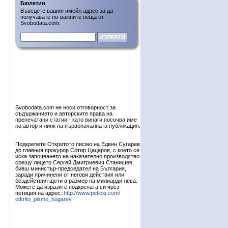
Бюлетин
Въведете вашия имейл адрес за да
получавате по-важните неща от
Svobodata.com.
Svobodata.com не носи отговорност за
съдържанието и авторските права на
препечатани статии - като винаги посочва име
на автор и линк на първоначалната публикация.
Подкрепете Откритото писмо на Едвин Сугарев
до главния прокурор Сотир Цацаров, с което се
иска започването на наказателно производство
срещу лицето Сергей Дмитриевич Станишев,
бивш министър-председател на България,
заради причинени от негови действия или
бездействия щети в размер на милиарди лева.
Можете да изразите подкрепата си чрез
петиция на адрес:
http://www.peticiq.com/
otkrito_pismo_sugarev