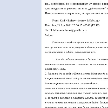
ВЕЦ в пиринско, но неофициалният му бизнес, разк
дава представа за размаха, но и за „дебеловратия
Изтеклите имена отварят нови, интересни теми за раз
From: Kiril Nikolaev <
dobrev_k@abv.bg
>
Date: Sun, 24 Apr 2011 23:30:15 +0300 (EEST)
To: Eli Mileva<
milevae@gmail.com
>
Subject:
Елче,питах те дали ще ти липсвам ама ти не
мен ще ми липсваш. виж,америка е далече,всичко се 
следиш нещата в офиса. разчитам на теб.
1.Пепи да работи актимно в белчин. озеленяв
мацката.моята мариана е говорила за настилката
откриване 1 юни.
2. Мариана да се види с Елка и моята Мариана да 
апартаментите. аз си плащам моите +морето. елка
делчев марчето ги е платила. остава банско.
звъня ми чичката и иринков. питат колко от заема 
свържи марияна с иринков оше първия работен ден.
3. за митио остават бензиностанциите. да подпиша
пускат. когато са готови с нещата за безден да пу
че се отказват, но пържо ония да си платят и да в