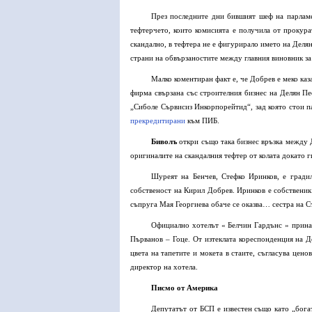
През последните дни бившият шеф на парламе
тефтерчето, които комисията е получила от прокура
скандално, в тефтера не е фигурирало името на Делян
страни на обвързаностите между главния виновник за
Малко коментиран факт е, че Добрев е меко ка
фирма свързана със строителния бизнес на Делян Пе
„Сиболе Сървисиз Инкорпорейтид“, зад която стои п
прекредитирани
към ПИБ.
Биволъ
откри също така бизнес връзка между 
оригиналите на скандалния тефтер от колата докато ги
Шуреят на Бенчев, Стефко Иринков, е гради
собственост на Кирил Добрев. Иринков е собственик
съпруга Мая Георгиева обаче се оказва… сестра на С
Официално хотелът « Белчин Гардънс » прина
Първанов – Гоце. От изтеклата кореспонденция на 
цвета на тапетите и мокета в стаите, съгласува цено
директор на хотела.
Писмо от Америка
Депутатът от БСП е известен също като „бога