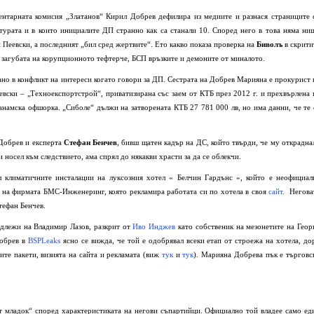
нтарната комисия „Златанов“ Кирил Добрев дефилира из медиите и разнася страниците 
турата и в които инициалите ДП странно как са станали 10. Според него в това няма ни
 Пеевски, а последният „бил сред жертвите“. Ето какво показа проверка на
Биволъ
в скрити
 загубата на корупционното тефтерче, БСП връзките и демоните от миналото.
зано в конфликт на интереси когато говори за ДП. Сестрата на Добрев Марияна е прокурист 
евски – „Техноекспортстрой“, приватизирана със заем от КТБ през 2012 г. и прехвърлена 
анамска офшорка. „Сиболе“ дължи на затворената КТБ 27 781 000 лв, но има данни, че те 
Добрев и експерта
Стефан Бенчев
, бивш щатен кадър на ДС, който твърди, че му открадна
 носел към следствието, ама спрял до някакви храсти за да се облекчи.
л климатичните инсталации на луксозния хотел « Белчин Гардънс », който е неофициал
 на фирмата БМС-Инженеринг, която рекламира работата си по хотела в своя
сайт
. Негова
тефан Бенчев.
длежи на Владимир Лазов, разкрит от
Иво Инджев
като собственик на мезонетите на Геор
Добрев в
BSPLeaks
ясно се вижда, че той е одобрявал всеки етап от строежа на хотела, до
вите пакети, визията на сайта и рекламата (виж
тук
и
тук
). Марияна Добрева пък е търговс
т младок“ според характеристиката на негови съпартийци. Официално той владее само ед