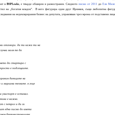
рит в
BSPLeaks
, е твърде обширен и разностранен. Следното
писмо от 2011
до
Ели Миле
“ стил на „богатия младок“. В него фигурира един друг Иринков, също любопитна фигур
следвания на недекларирания бизнес на депутата, управляван чрез мрежа от подставени лица
 ми отговори. да ти кажа ти на
случва моля те да
ането да стартира с
 просто е подсещаите.
оправим данъците на
 и мариана техните. в гоце
за униспорт е останал.
 това е важно.
т с петрол и да ги
скат едно писмо до кмета
земем бензиностанциите.