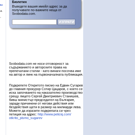
Бюлетин
ва
Въведете вашия имейл адрес за да
получавате по-важните неща от
а.
Svobodata.com.
.
Svobodata.com не носи отговорност за
съдържанието и авторските права на
препечатани статии - като винаги посочва име
на автор и линк на първоначалната публикация.
Подкрепете Откритото писмо на Едвин Сугарев
до главния прокурор Сотир Цацаров, с което се
иска започването на наказателно производство
срещу лицето Сергей Дмитриевич Станишев,
бивш министър-председател на България,
заради причинени от негови действия или
бездействия щети в размер на милиарди лева.
Можете да изразите подкрепата си чрез
петиция на адрес:
http://www.peticiq.com/
otkrito_pismo_sugarev