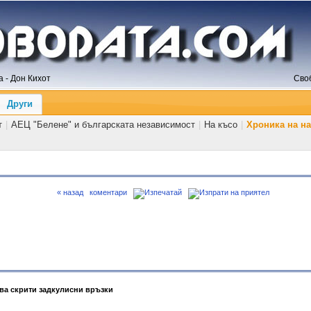
 - Дон Кихот
Сво
Други
т
|
АЕЦ "Белене" и българската независимост
|
На късо
|
Хроника на н
« назад
коментари
ва скрити задкулисни връзки