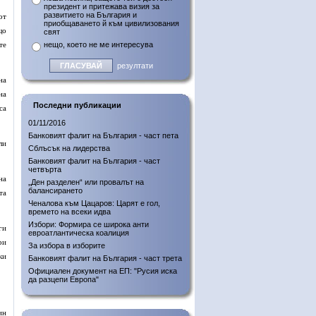
президент и притежава визия за
развитието на България и
от
приобщаването й към цивилизования
що
свят
нещо, което не ме интересува
те
резултати
на
на
Последни публикации
са
01/11/2016
Банковият фалит на България - част пета
ли
Сблъсък на лидерства
Банковият фалит на България - част
четвърта
на
„Ден разделен“ или провалът на
балансирането
та
Ченалова към Цацаров: Царят е гол,
времето на всеки идва
Избори: Формира се широка анти
ги
евроатлантическа коалиция
ри
За избора в изборите
ки
Банковият фалит на България - част трета
Официален документ на ЕП: "Русия иска
да разцепи Европа"
ин