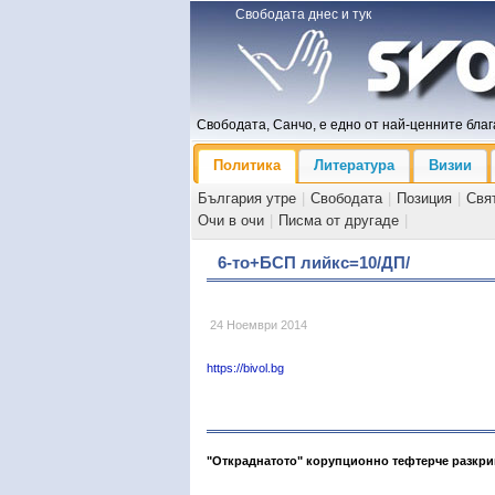
Свободата днес и тук
Свободата, Санчо, е едно от най-ценните блага
Политика
Литература
Визии
България утре
|
Свободата
|
Позиция
|
Свя
Очи в очи
|
Писма от другаде
|
6-то+БСП лийкс=10/ДП/
24 Ноември 2014
https://bivol.bg
"Откраднатото" корупционно тефтерче разкри