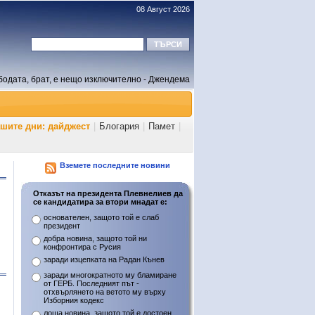
08 Август 2026
бодата, брат, е нещо изключително - Джендема
ашите дни: дайджест
|
Блогария
|
Памет
|
Вземете последните новини
Отказът на президента Плевнелиев да
се кандидатира за втори мнадат е:
основателен, защото той е слаб
президент
добра новина, защото той ни
конфронтира с Русия
заради изцепката на Радан Кънев
заради многократното му бламиране
от ГЕРБ. Последният път -
отхвърлянето на ветото му върху
Изборния кодекс
лоша новина, защото той е достоен