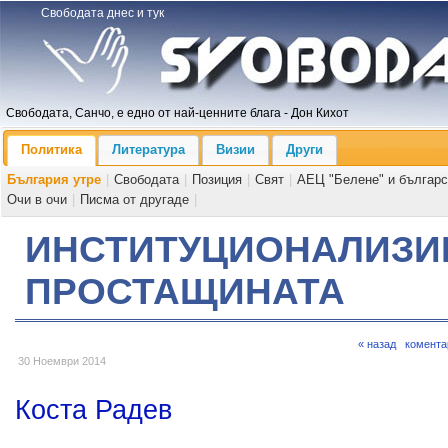
Свободата днес и тук
Свободата, Санчо, е едно от най-ценните блага - Дон Кихот
Политика
Литература
Визии
Други
България утре
|
Свободата
|
Позиция
|
Свят
|
АЕЦ "Белене" и българс
Очи в очи
|
Писма от другаде
|
ИНСТИТУЦИОНАЛИЗИ
ПРОСТАЩИНАТА
« назад
комента
30 Ноември 2014
Коста Радев