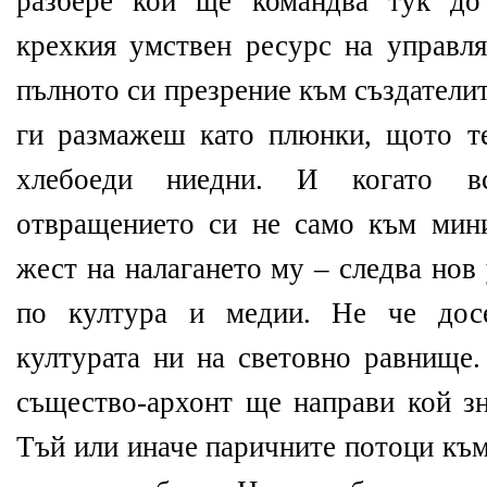
разбере кой ще командва тук до
крехкия умствен ресурс на управл
пълното си презрение към създателит
ги размажеш като плюнки, щото те
хлебоеди ниедни. И когато в
отвращението си не само към мин
жест на налагането му – следва нов
по култура и медии. Не че досе
културата ни на световно равнище.
същество-архонт ще направи кой зн
Тъй или иначе паричните потоци към