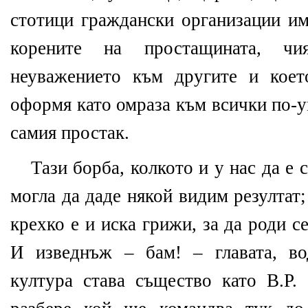
стотици граждански организации им
корените на простащината, ч
неуважението към другите и коет
оформя като омраза към всички по-
самия простак.
Тази борба, колкото и у нас да е 
могла да даде някой видим резултат;
крехко е и иска грижи, за да роди 
И изведнъж – бам! – главата, во
култура става същество като В.Р. 