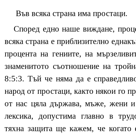
Във всяка страна има простаци.
Според едно наше виждане, проце
всяка страна е приблизително еднакъ
процента на гениите, на мързеливи
знаменитото съотношение на тройн
8:5:3. Тъй че няма да е справедлив
народ от простаци, както някои го п
от нас цяла държава, мъже, жени и
лексика, допустима главно в тру
тяхна защита ще кажем, че когато 