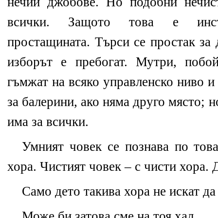
нечии джобове. Но подобни нечис
всички. Защото това е инсти
простащината. Търси се простак за 
изборът е пребогат. Мутри, побо
гъмжат на всяко управленско ниво и 
за балерини, ако няма друго място; н
има за всички.
Умният човек се познава по това
хора. Чистият човек – с чисти хора. 
Само дето такива хора не искат да 
Може би затова сме на тоя хал.