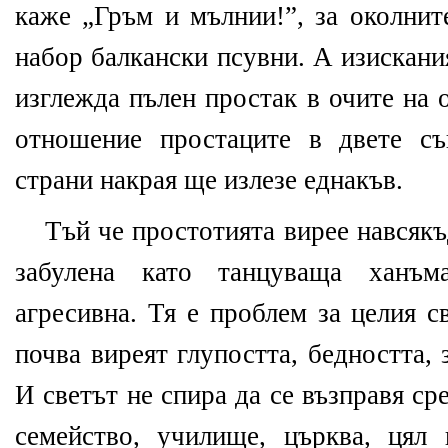
каже „Гръм и мълнии!”, за околнит
набор балкански псувни. А изискани
изглежда пълен простак в очите на 
отношение простаците в двете съ
страни накрая ще излезе еднакъв.
Тъй че простотията вирее навсякъ
забулена като танцуваща ханъм
агресивна. Тя е проблем за целия с
почва виреят глупостта, бедността, 
И светът не спира да се възправя с
семейство, училище, църква, цял