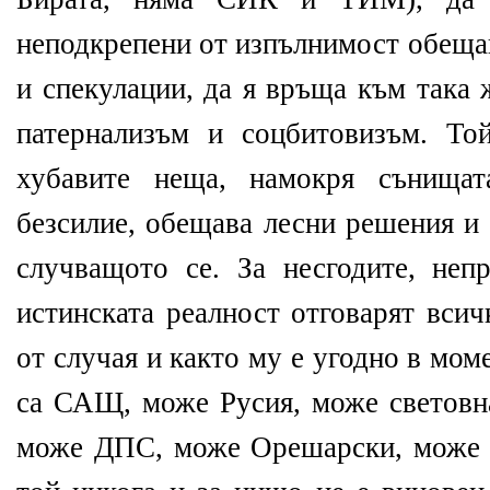
неподкрепени от изпълнимост обещан
и спекулации, да я връща към така 
патернализъм и соцбитовизъм. То
хубавите неща, намокря сънищат
безсилие, обещава лесни решения и 
случващото се. За несгодите, неп
истинската реалност отговарят всич
от случая и както му е угодно в мом
са САЩ, може Русия, може световна
може ДПС, може Орешарски, може 