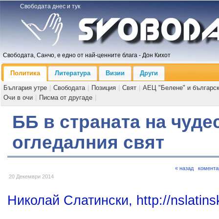
Свободата днес и тук
Свободата, Санчо, е едно от най-ценните блага - Дон Кихот
Политика
Литература
Визии
Други
България утре
|
Свободата
|
Позиция
|
Свят
|
АЕЦ "Белене" и българс
Очи в очи
|
Писма от другаде
|
ББ в страната на чудес
огледалния свят
« назад
комента
20 Декември 2014
Николай Слатински, http://nslatinsk