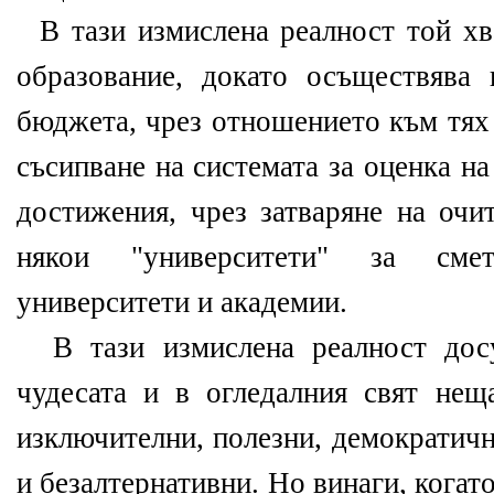
В тази измислена реалност той хва
образование, докато осъществява
бюджета, чрез отношението към тях 
съсипване на системата за оценка н
достижения, чрез затваряне на очи
някои "университети" за сме
университети и академии.
В тази измислена реалност досу
чудесата и в огледалния свят нещ
изключителни, полезни, демократич
и безалтернативни. Но винаги, когат