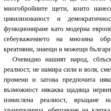
многобройните щети, които нанес
цивилизованост и демократичн
функциониране като модерна европе
себеуважението на мнозина обра
креативни, знаещи и можещи българи
Очевидно нашият народ, сблъскв
реалност, не намира сили и воля, см
промени и затова предпочита няк
възможност някаква щадяща нерви
измислена реалност, връщане н
хранителница, обещаване на клетка