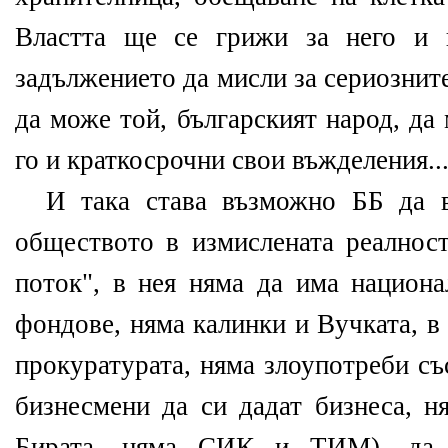
Властта ще се грижи за него и 
задължението да мисли за сериознит
да може той, българският народ, да
го и краткосрочни свои въжделения..
И така става възможно ББ да въ
обществото в измислената реално
поток", в нея няма да има национа
фондове, няма калинки и Вучката, в
прокуратурата, няма злоупотреби съ
бизнесмени да си дадат бизнеса,
Бирата, няма СИК и ТИМ), да