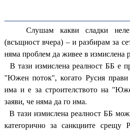
Слушам какви сладки нелеп
(всъщност вчера) – и разбирам за се
няма проблем да живее в измислена р
В тази измислена реалност ББ е пр
"Южен поток", когато Русия прави 
има и е за строителството на "Юже
заяви, че няма да го има.
В тази измислена реалност ББ може
категорично за санкциите срещу 