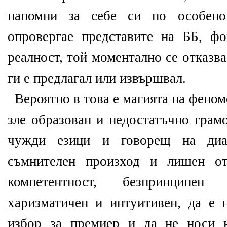
напомни за себе си по особено
опровергае представите на ББ, ф
реалност, той моментално се отказва
ги е предлагал или извършвал.
Вероятно в това е магията на феноме
зле образован и недостатъчно грамо
чужди езици и говорещ на диал
съмнителен произход и лишен от
компетентност, безпринципен 
харизматичен и интуитивен, да е н
избор за премиер и да не носи н