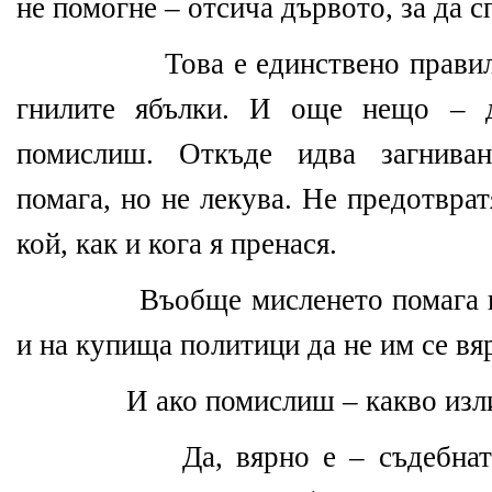
не помогне – отсича дървото, за да с
Това е единствено правилнат
гнилите ябълки. И още нещо – 
помислиш. Откъде идва загниван
помага, но не лекува. Не предотврат
кой, как и кога я пренася.
Въобще мисленето помага в м
и на купища политици да не им се вя
И ако помислиш – какво изли
Да, вярно е – съдебната ни