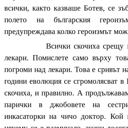
всички, както казваше Ботев, се зъ
полето на българския героиз
предупреждава колко героизмът може
Всички скочиха срещу цига
лекари. Помислете само върху тов
погроми над лекари. Това е сривът 
години еволюция се сгромолясват в 
скочиха, и правилно. А продължава
парички в джобовете на сестр
инкасаторки на чичо доктор. Кой 