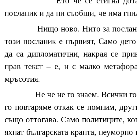
Ето че се стигна дот
посланик и да ни съобщи, че има гни
Нищо ново. Нито за посланици
този посланик е първият, Само дето
да са дипломатични, накрая се при
прав текст – е, и с малко метафор
мръсотия.
Не че не го знаем. Всички го з
го повтаряме откак се помним, други
също оттогава. Само политиците, ко
яхнат българската кранта, неуморно