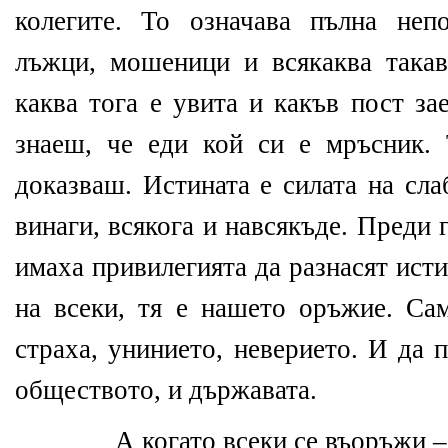
колегите. То означава пълна неп
лъжци, мошеници и всякаква такав
каква тога е увита и какъв пост за
знаеш, че еди кой си е мръсник.
доказваш. Истината е силата на сла
винаги, всякога и навсякъде. Преди
имаха привилегията да разнасят исти
на всеки, тя е нашето оръжие. Са
страха, унинието, неверието. И да 
обществото, и държавата.
А когато всеки се въоръжи – 