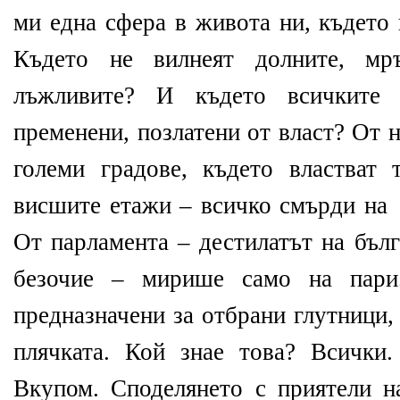
ми една сфера в живота ни, където 
Където не вилнеят долните, мръ
лъжливите? И където всичките 
пременени, позлатени от власт? От 
големи градове, където властват 
висшите етажи – всичко смърди на 
От парламента – дестилатът на бълг
безочие – мирише само на пари
предназначени за отбрани глутници,
плячката. Кой знае това? Всички
Вкупом. Споделянето с приятели н