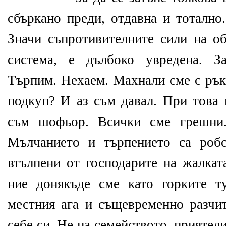
сбъркано преди, отдавна и тотално
Значи съпротивителните сили на о
система, е дълбоко увредена. З
Търпим. Нехаем. Махнали сме с ръка
подкуп? И аз съм давал. При това 
съм шофьор. Всички сме грешни.
Мълчанието и търпението са робс
втълпени от господарите на жалкат
ние донякъде сме като горките т
местния ага и същевременно разчит
себе си. Не на семейството, приятели