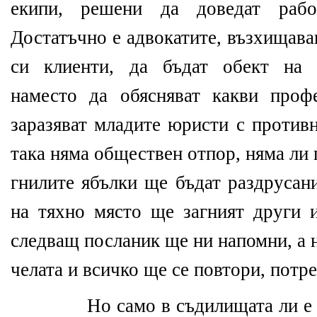
екипи, решени да доведат рабо
Достатъчно е адвокатите, възхищава
си клиенти, да бъдат обект на 
наместо да обясняват какви проф
заразяват младите юристи с противн
така няма обществен отпор, няма ли
гнилите ябълки ще бъдат раздрусани
на тяхно място ще загният други и
следващ посланик ще ни напомни, а 
челата и всичко ще се повтори, потре
Но само в съдилищата ли е та