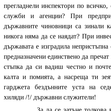
прегладнели инспектори по всичко,
служби и агенции? При предпри
държавните чиновници са зинали к
никога няма да се наядат? При инве
държавата е изградила непристъпна с
предназначени единствено да пречат
стъпка да си вадиш честно и почте
калта и помията, а насреща ти зея
гарджета бездънните уста на сед
хиляди /!/ държавни служители!
За да се затъне толкова в п