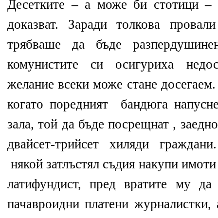
Десетките – а може би стотици – 
доказват. Заради толкова провал
трябваше да бъде разпердушине
комунистите си осигуриха недо
желание всеки може стане досегаем.
когато поредният бандюга напусн
зала, той да бъде посрещнат , заедно
двайсет-трийсет хиляди граждани
някой затлъстял съдия накупи имоти
латифундист, пред вратите му да
пачавроидни платени журналистки, 