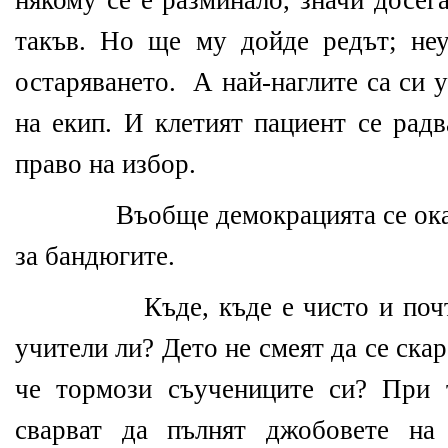
някому се е разминало, значи досег
такъв. Но ще му дойде редът; не
остаряването. А най-наглите са си 
на екип. И клетият пациент се рад
право на избор.
Въобще демокрацията се оказа
за бандюгите.
Къде, къде е чисто и почте
учители ли? Дето не смеят да се ска
че тормози съучениците си? При 
сварват да пълнят джобовете на 