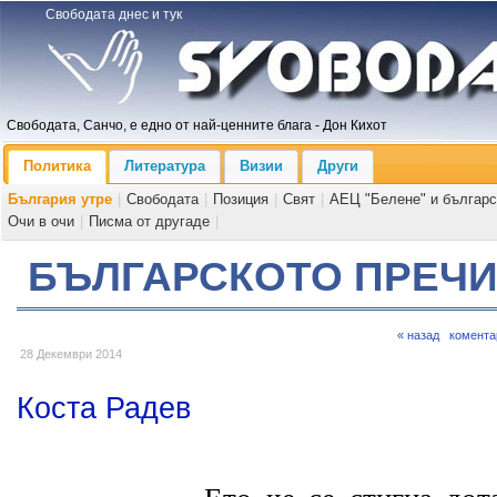
Свободата днес и тук
Свободата, Санчо, е едно от най-ценните блага - Дон Кихот
Политика
Литература
Визии
Други
България утре
|
Свободата
|
Позиция
|
Свят
|
АЕЦ "Белене" и българс
Очи в очи
|
Писма от другаде
|
БЪЛГАРСКОТО ПРЕЧ
« назад
комента
28 Декември 2014
Коста Радев