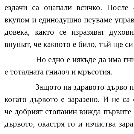
ездачи са оцапали всичко. После
вкупом и единодушно псуваме управ
довека, както се изразяват духовн
внушат, че каквото е било, тъй ще си 
Но едно е някъде да има гнили
е тоталната гнилоч и мръсотия.
Защото на здравото дърво не г
когато дървото е заразено. И не са
че добрият стопанин вижда първите 
дървото, окастря го и изчиства зар