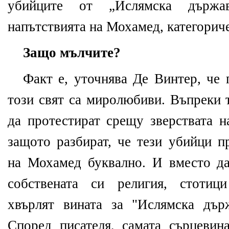
убийците от „Ислямска държав
напътствията на Мохамед, категориче
Защо мълчите?
Факт е, уточнява Де Винтер, че
този свят са миролюбиви. Въпреки т
да протестират срещу зверствата н
защото разбират, че тези убийци п
на Мохамед буквално. И вместо да
собствената си религия, стоти
хвърлят вината за "Ислямска дър
Според писателя, самата сърцевин