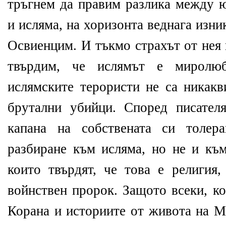
тръгнем да правим разлика между ю
и исляма, на хоризонта веднага изни
Освиенцим. И тъкмо страхът от нея 
твърдим, че ислямът е миролюб
ислямските терористи не са никак
брутални убийци. Според писател
капана на собствената си толера
разбиране към исляма, но не и към
които твърдят, че това е религия,
войнствен пророк. Защото всеки, к
Корана и историите от живота на М