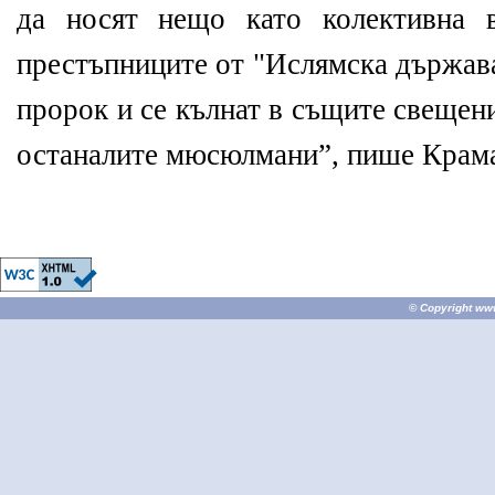
да носят нещо като колективна 
престъпниците от "Ислямска държава
пророк и се кълнат в същите свещени
останалите мюсюлмани”, пише Крам
© Copyright
ww