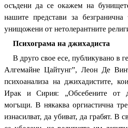
осъдени да се окажем на бунищет
нашите представи за безгранична
унищожени от нетолерантните религ
Психограма на джихадиста
В друго свое есе, публикувано в 
Алгемайне Цайтунг”, Леон Де Вин
психоанализа на джихадистите, кои
Ирак и Сирия: „Обсебените от д
могъщи. В някаква оргиастична тре
изнасилват, да убиват, да грабят. В 