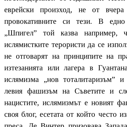
еврейски произход, не от вчера
провокативните си тези. В едно
„Шпигел” той казва например, 
ислямистките терористи да се изпол
не отговарят на принципите на пр
изтезанията или лагера в Гуанта
ислямизма „нов тоталитаризъм” и
левия фашизъм на Съветите и сл
нацистите, ислямизмът е новият фа
своя блог, есетата от който често 
преса, Де Винтер призовава Запад