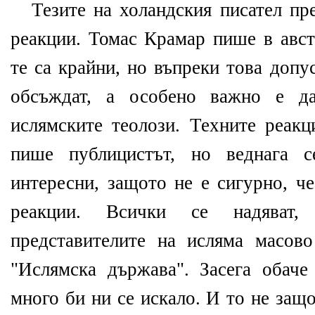
Тезите на холандския писател пр
реакции. Томас Крамар пише в авст
те са крайни, но въпреки това допу
обсъждат, а особено важно е д
ислямските теолози. Техните реакц
пише публицистът, но веднага с
интересни, защото не е сигурно, ч
реакции. Всички се надяват,
представителите на исляма масов
"Ислямска държава". Засега обаче
много би ни се искало. И то не за