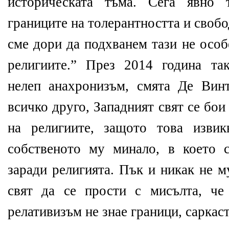
историческата тъма. Сега явно 
границите на толерантността и своб
сме дори да подхванем тази не особ
религиите.” През 2014 година та
нелеп анахронизъм, смята Де Вин
всичко друго, Западният свят се бо
на религиите, защото това изви
собственото му минало, в което 
заради религията. Пък и никак не м
свят да се прости с мисълта, че
релативизъм не знае граници, саркас