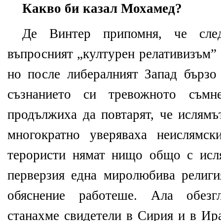
Какво би казал Мохамед?
Де Винтер припомня, че сле
въпросният „културен релативизъм” 
но после либералният Запад бързо 
съзнанието си тревожното съмн
продължиха да повтарят, че ислямъ
многократно уверяваха неислямск
терористи нямат нищо общо с исл
перверзия една миролюбива религи
обяснение работеше. Ала обезгл
станахме свидетели в Сирия и в Ир