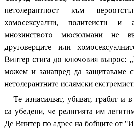
нетолерантност към вероотстъ
хомосексуални, политеисти и
мнозинството мюсюлмани не в
друговерците или хомосексуални
Винтер стига до ключовия въпрос: 
можем и занапред да защитаваме с
нетолерантните ислямски екстремист
Те изнасилват, убиват, грабят и 
са убедени, че религията им легити
Де Винтер по адрес на бойците от "