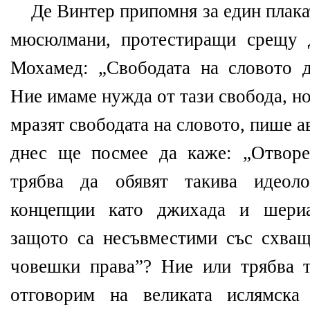
Де Винтер припомня за един плака
мюсюлмани, протестиращи срещу д
Мохамед: „Свободата на словото д
Ние имаме нужда от тази свобода, но
мразят свободата на словото, пише 
днес ще посмее да каже: „Отворе
трябва да обявят такива идеоло
концепции като джихада и шериа
защото са несъвместими със схващ
човешки права”? Ние или трябва 
отговорим на великата ислямска