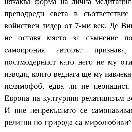
някаква форма на лична медитация 
преподреди света в съответствие
войнствен лидер от 7-ми век. Де Ви
не оставя място за съмнение по
самоирония авторът признава
постмодернист като него не му оти
изводи, които веднага ще му навлекат
ислямофоб, едва ли не неонацист
Европа на културния релативизъм в
И ние непрекъснато се самонавива
религии по природа са миролюбиви”