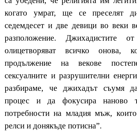
са убедени, че религията им легит
когато умрат, ще се преселят д
седемдесет и две девици во веки в
разположение. Джихадистите о
олицетворяват всичко онова, к
продължение на векове постеп
сексуалните и разрушителни енерг
разбираме, че джихадът съумя д
процес и да фокусира наново 
потребности на младия мъж, които
релси и донякъде потисна”.