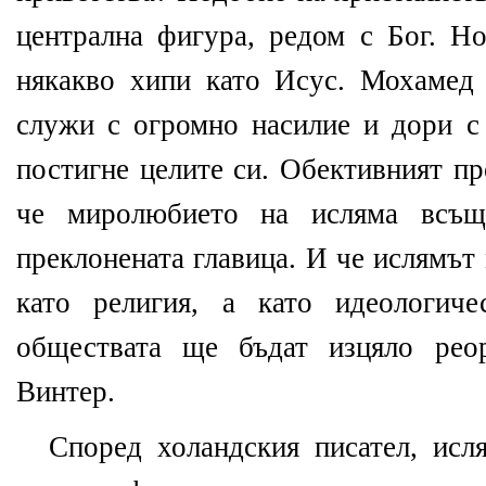
централна фигура, редом с Бог. 
някакво хипи като Исус. Мохамед
служи с огромно насилие и дори с 
постигне целите си. Обективният пр
че миролюбието на исляма всъ
преклонената главица. И че ислямът
като религия, а като идеологиче
обществата ще бъдат изцяло рео
Винтер.
Според холандския писател, исл