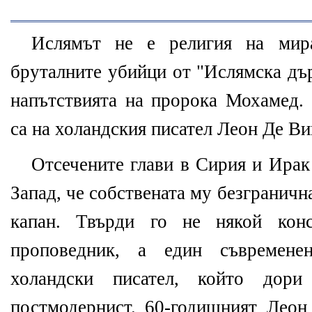
Ислямът не е религия на мир
бруталните убийци от "Ислямска дъ
напътствията на пророка Мохамед. 
са на холандския писател Леон Де Ви
Отсечените глави в Сирия и Ирак
Запад, че собствената му безграничн
капан. Твърди го не някой конс
проповедник, а един съвременен
холандски писател, който дор
постмодернист. 60-годишният Леон