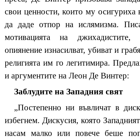
свои ценности, които му осигуриха 
да даде отпор на ислямизма. Пис
мотивацията на джихадистите,
опиянение изнасилват, убиват и грабя
религията им го легитимира. Предла
и аргументите на Леон Де Винтер:
Заблудите на Западния свят
„Постепенно ни въвличат в диск
избегнем. Дискусия, която Западния
насам малко или повече беше по