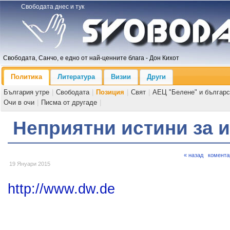
Свободата днес и тук
Свободата, Санчо, е едно от най-ценните блага - Дон Кихот
Политика
Литература
Визии
Други
България утре
|
Свободата
|
Позиция
|
Свят
|
АЕЦ "Белене" и българс
Очи в очи
|
Писма от другаде
|
Неприятни истини за 
« назад
комента
19 Януари 2015
http://www.dw.de