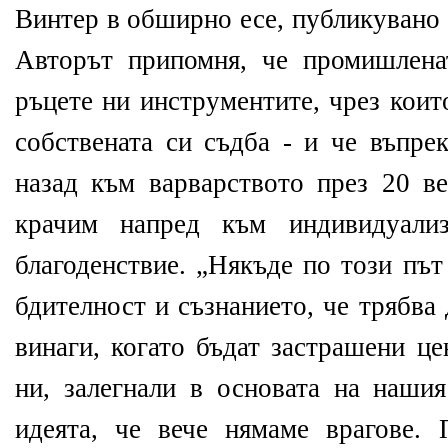
Винтер в обширно есе, публикувано 
Авторът припомня, че промишлена
ръцете ни инструментите, чрез коит
собствената си съдба - и че въпре
назад към варварството през 20 в
крачим напред към индивидуализ
благоденствие. „Някъде по този път
бдителност и съзнанието, че трябва
винаги, когато бъдат застрашени ц
ни, залегнали в основата на нашия
идеята, че вече нямаме врагове.