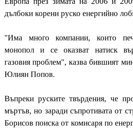
Европа през зимата на 2006 и 2009
дълбоки корени руско енергийно лоб
"Има много компании, които печ
монопол и се оказват натиск въ
газовия проблем", казва бившият ми
Юлиян Попов.
Въпреки руските твърдения, че п
мъртъв, но заради съпротивата от с
Борисов поиска от комисаря по енер