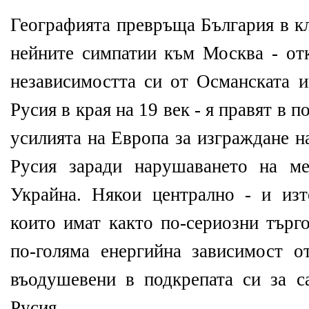
Географията превръща България в к
нейните симпатии към Москва - отк
независимостта си от Османската и
Русия в края на 19 век - я правят в 
усилията на Европа за изграждане 
Русия заради нарушаването на м
Украйна. Някои централно - и изт
които имат както по-сериозни търг
по-голяма енергийна зависимост о
въодушевени в подкрепата си за 
Русия.