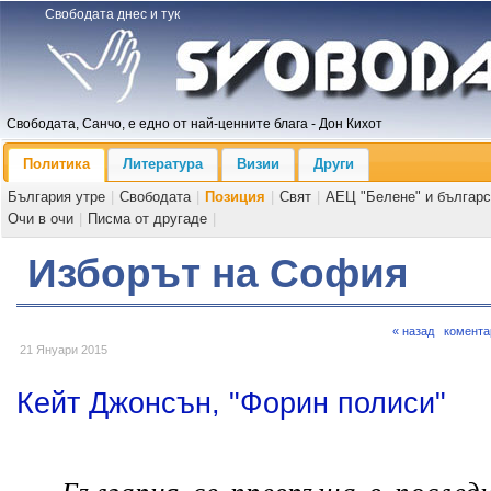
Свободата днес и тук
Свободата, Санчо, е едно от най-ценните блага - Дон Кихот
Политика
Литература
Визии
Други
България утре
|
Свободата
|
Позиция
|
Свят
|
АЕЦ "Белене" и българс
Очи в очи
|
Писма от другаде
|
Изборът на София
« назад
комента
21 Януари 2015
Кейт Джонсън, "Форин полиси"