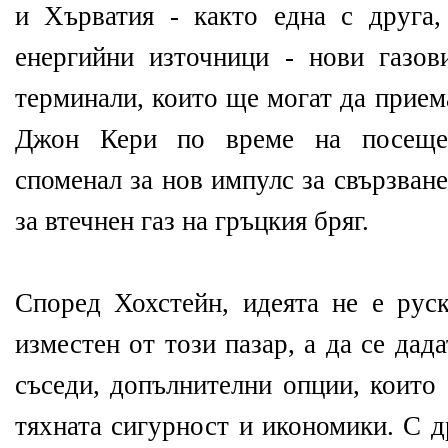
и Хърватия - както една с друга,
енергийни източници - нови газо
терминали, които ще могат да приема
Джон Кери по време на посеще
споменал за нов импулс за свързван
за втечнен газ на гръцкия бряг.
Според Хохстейн, идеята не е руск
изместен от този пазар, а да се дад
съседи, допълнителни опции, които
тяхната сигурност и икономики. С д