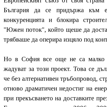
Европейският съюз от своя страна 
България да се придържа към е
конкуренцията и блокира строите
"Южен поток", който щеше да доста
трябваше да оперира изцяло под конт
Но в София все още не са малко 
жадуват за този проект. Това се дъ
че без алтернативен тръбопровод, с
отново драматичен недостиг на енер
при прекъсването на доставките пре