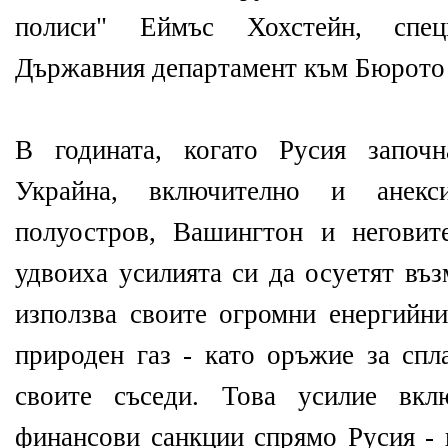
полиси" Еймъс Хохстейн, спец
Държавния департамент към Бюрото 
В годината, когато Русия започн
Украйна, включително и анекс
полуостров, Вашингтон и неговит
удвоиха усилията си да осуетят въ
използва своите огромни енергийни
природен газ - като оръжие за спл
своите съседи. Това усилие вкл
финансови санкции спрямо Русия - 