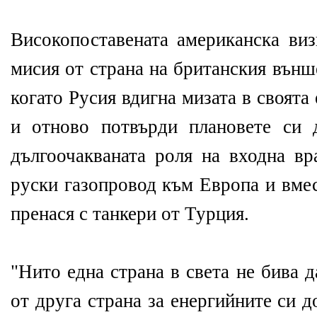
Високопоставената американска виз
мисия от страна на британския външ
когато Русия вдигна мизата в своята
и отново потвърди плановете си 
дългоочакваната роля на входна вр
руски газопровод към Европа и вмес
пренася с танкери от Турция.
"Нито една страна в света не бива 
от друга страна за енергийните си д