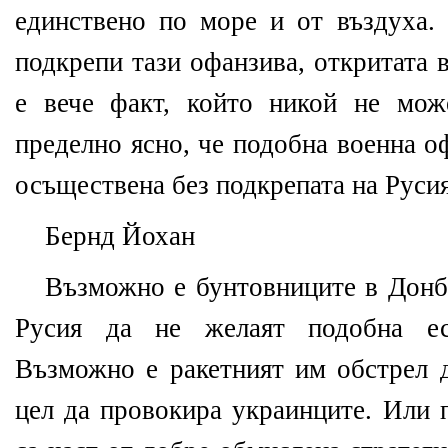
единствено по море и от въздуха
подкрепи тази офанзива, откритата
е вече факт, който никой не мож
пределно ясно, че подобна военна о
осъществена без подкрепата на Русия
Бернд Йохан
Възможно е бунтовниците в Донба
Русия да не желаят подобна еск
Възможно е ракетният им обстрел д
цел да провокира украинците. Или 