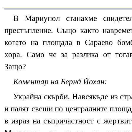
В Мариупол станахме свидете
престъпление. Също както навремет
когато на площада в Сараево бом
хора. Само че за разлика от тога
Защо?
Коментар на Бернд Йохан:
Украйна скърби. Навсякъде из стр
и палят свещи по централните площа
в израз на съпричастност с жертвит