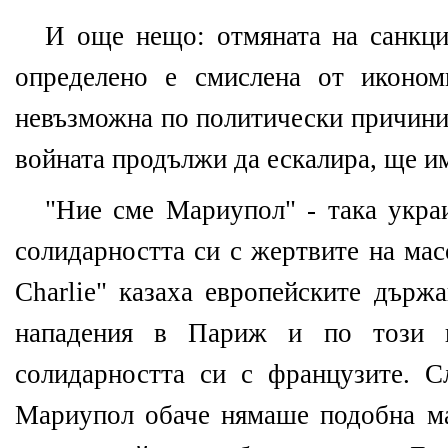
И още нещо: отмяната на санкци
определено е смислена от иконом
невъзможна по политически причини
войната продължи да ескалира, ще им
"Ние сме Мариупол" - така украи
солидарността си с жертвите на мас
Charlie" казаха европейските държ
нападения в Париж и по този на
солидарността си с французите. С
Мариупол обаче нямаше подобна ма