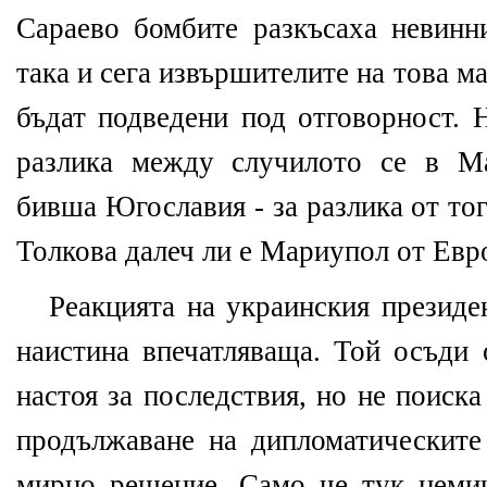
Сараево бомбите разкъсаха невинни
така и сега извършителите на това м
бъдат подведени под отговорност. 
разлика между случилото се в М
бивша Югославия - за разлика от то
Толкова далеч ли е Мариупол от Евр
Реакцията на украинския презид
наистина впечатляваща. Той осъди 
настоя за последствия, но не поиска
продължаване на дипломатическите
мирно решение. Само че тук неми