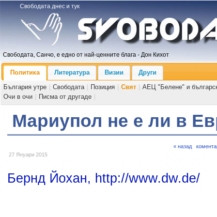
Свободата днес и тук
Свободата, Санчо, е едно от най-ценните блага - Дон Кихот
Политика
Литература
Визии
Други
България утре
|
Свободата
|
Позиция
|
Свят
|
АЕЦ "Белене" и българс
Очи в очи
|
Писма от другаде
|
Мариупол не е ли в Е
« назад
комента
27 Януари 2015
Бернд Йохан, http://www.dw.de/