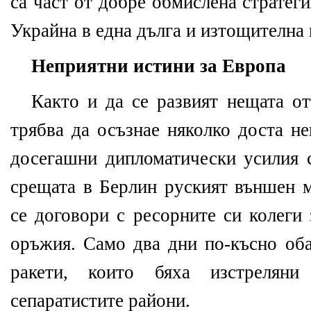
са част от добре обмислена стратеги
Украйна в една дълга и изтощителна 
Неприятни истини за Европа
Както и да се развият нещата от
трябва да осъзнае няколко доста н
досегашни дипломатически усилия с
срещата в Берлин руският външен 
се договори с ресорните си колеги 
оръжия. Само два дни по-късно об
ракети, които бяха изстрелян
сепаратистите райони.