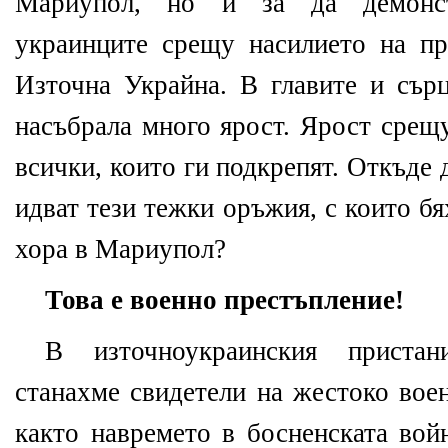
Мариупол, но и за да демонст
украинците срещу насилието на пр
Източна Украйна. В главите и сърц
насъбрала много ярост. Ярост срещ
всички, които ги подкрепят. Откъде д
идват тези тежки оръжия, с които б
хора в Мариупол?
Това е военно престъпление
!
В източноукраинския приста
станахме свидетели на жестоко вое
както навремето в босненската вой