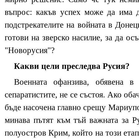
въпрос: какъв успех може да има д
подстрекателите на войната в Донец
готови на зверско насилие, за да ос
"Новорусия"?
Какви цели преследва Русия?
Военната офанзива, обявена в
сепаратистите, не се състоя. Ако оба
бъде насочена главно срещу Мариуп
минава пътят към тъй важната за Р
полуостров Крим, който на този ета