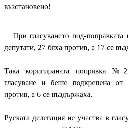
възстановено!
При гласуването под-поправката 
депутати, 27 бяха против, а 17 се въ
Така коригираната поправка №
гласуване и беше подкрепена от 
против, а 6 се въздържаха.
Руската делегация не участва в глас