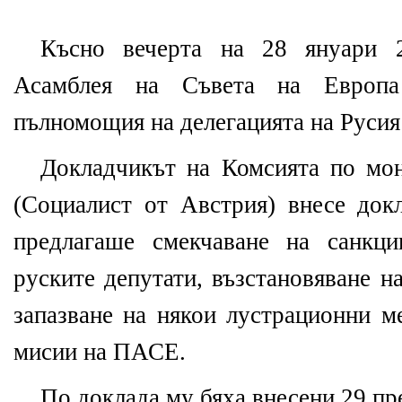
Късно вечерта на 28 януари 2
Асамблея на Съвета на Европа
пълномощия на делегацията на Русия
Докладчикът на Комсията по м
(Социалист от Австрия) внесе док
предлагаше смекчаване на санкц
руските депутати, възстановяване н
запазване на някои лустрационни м
мисии на ПАСЕ.
По доклада му бяха внесени 29 пр