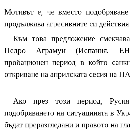
Мотивът е, че вместо подобряване
продължава агресивните си действия
Към това предложение смекчава
Педро Аграмун (Испания, ЕН
пробационен период в който санк
откриване на априлската сесия на П
Ако през този период, Руси
подобряването на ситуациията в Укр
бъдат преразгледани и правото на гла