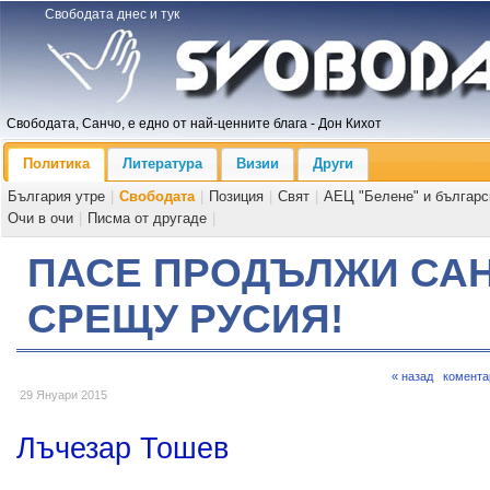
Свободата днес и тук
Свободата, Санчо, е едно от най-ценните блага - Дон Кихот
Политика
Литература
Визии
Други
България утре
|
Свободата
|
Позиция
|
Свят
|
АЕЦ "Белене" и българс
Очи в очи
|
Писма от другаде
|
ПАСЕ ПРОДЪЛЖИ СА
СРЕЩУ РУСИЯ!
« назад
комента
29 Януари 2015
Лъчезар Тошев