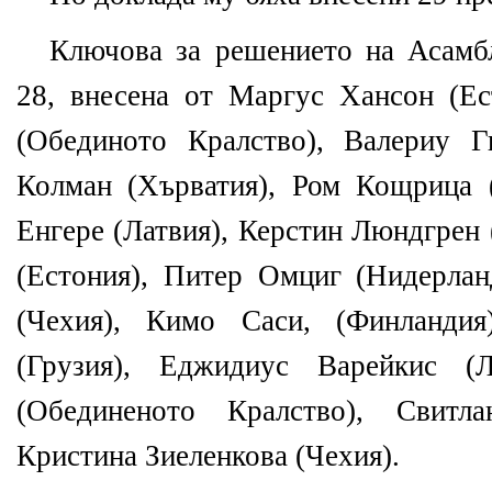
Ключова за решението на Асамб
28, внесена от Маргус Хансон (Е
(Обединото Кралство), Валериу Г
Колман (Хърватия), Ром Кощрица 
Енгере (Латвия), Керстин Люндгрен
(Естония), Питер Омциг (Нидерлан
(Чехия), Кимо Саси, (Финландия
(Грузия), Еджидиус Варейкис (Л
(Обединеното Кралство), Свитла
Кристина Зиеленкова (Чехия).