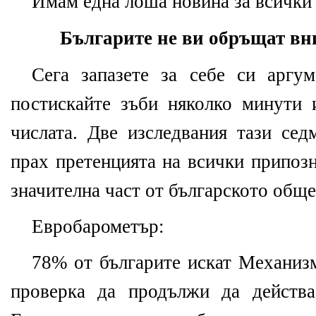
Имам една лоша новина за всички 
Българите не ви обръщат вн
Сега запазете за себе си аргу
постискайте зъби няколко минути 
числата. Две изследвания тази сед
прах претенцията на всички припозн
значителна част от българското обще
Евробарометър:
78% от българите искат
Механизм
проверка да продължи да действ