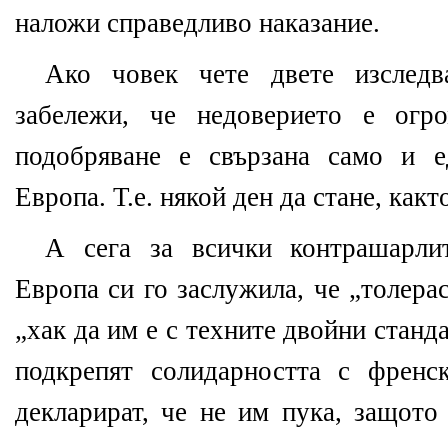
наложи справедливо наказание.
Ако човек чете двете изследв
забележи, че недоверието е огр
подобряване е свързана само и е
Европа. Т.е. някой ден да стане, както
А сега за всички контрашарлит
Европа си го заслужила, че „толера
„хак да им е с техните двойни станд
подкрепят солидарността с френ
декларират, че не им пука, защото