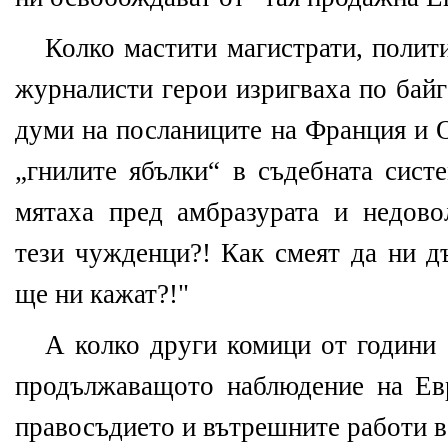
Колко мастити магистрати, полит
журналисти герои изригваха по бай
думи на посланиците на Франция и 
„гнилите ябълки“ в съдебната сист
мятаха пред амбразурата и недово
тези чужденци?! Как смеят да ни д
ще ни кажат?!"
А колко други комици от години 
продължаващото наблюдение на Ев
правосъдието и вътрешните работи в