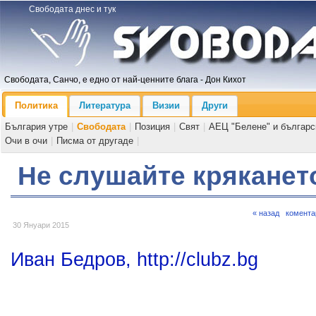
Свободата днес и тук
Свободата, Санчо, е едно от най-ценните блага - Дон Кихот
Политика
Литература
Визии
Други
България утре
|
Свободата
|
Позиция
|
Свят
|
АЕЦ "Белене" и българс
Очи в очи
|
Писма от другаде
|
Не слушайте крякането
« назад
комента
30 Януари 2015
Иван Бедров, http://clubz.bg