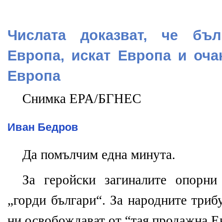
Числата доказват, че бъл
Европа, искат Европа и оча
Европа
Снимка EPA/БГНЕС
Иван Бедров
Да помълчим една минута.
За геройски загиналите опорни
„горди българи“. За народните триб
ни освобождават от
“
тая продажна Е