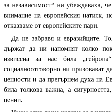
за независимост“ ни убеждаваха, ч
внимание на европейския натиск, н
отказваме от европейските пари.
Да не забравя и евразийците. То
държат да ни напомнят колко пок
извисена за нас била „гейропа
социалноотговорно ни призовават д
ценности и да прегърнем духа на Ев
била толкова важна, а сигурността,
ценни.