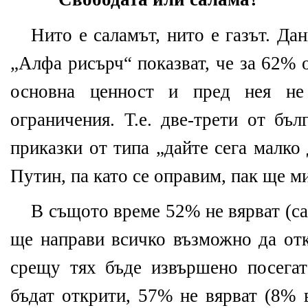
Нито е саламът, нито е газът. Да
„Алфа рисърч“ показват, че за 62% 
основна ценност и пред нея не
ограничения. Т.е. две-трети от бъл
приказки от типа „дайте сега малко
Путин, па като се оправим, пак ще м
В същото време 52% не вярват
(
с
ще направи всичко възможно да отк
срещу тях бъде извършено посегат
бъдат открити, 57% не вярват
(
8% 