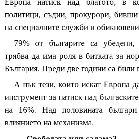
Европа натиск над блатото, в к
политици, съдии, прокурори, бивши
на специалните служби и обикновени
79% от българите са убедени,
трябва да има роля в битката за но
България. Преди две години са били
А пък тези, които искат Европа д
инструмент за натиск над бългаските
на 16%. Над половината българи
влиянието на механизма.
Свободата или салама?