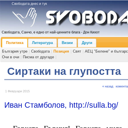
Свободата днес и тук
Свободата, Санчо, е едно от най-ценните блага - Дон Кихот
Политика
Литература
Визии
Други
България утре
|
Свободата
|
Позиция
|
Свят
|
АЕЦ "Белене" и българс
Очи в очи
|
Писма от другаде
|
Сиртаки на глупостта
« назад
комента
1 Февруари 2015
Иван Стамболов, http://sulla.bg/