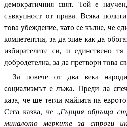
демократичния свят. Той е науче
съвкупност от права. Всяка полити
това убеждение, като се кълне, че ед
компетентна, за да знае как да обога
избирателите си, и единствено тя
добродетелна, за да претвори това св
За повече от два века народи
социализмът е лъжа. Преди да сп
каза, че ще тегли майната на еврото
Сега казва, че „
Гърция обръща ст
миналото мерките за строги и