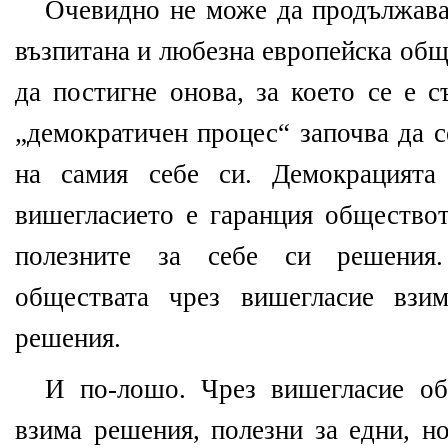
Очевидно не може да продължава
възпитана и любезна европейска общ
да постигне онова, за което се е с
„демократичен процес“ започва да 
на самия себе си. Демокрацията
вишегласието е гаранция обществот
полезните за себе си решения
обществата чрез вишегласие взи
решения.
И по-лошо. Чрез вишегласие об
взима решения, полезни за едни, н