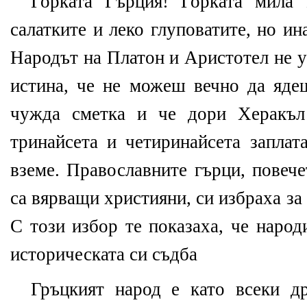
Горката Гърция! Горката мила 
салатките и леко глуповатите, но и
Народът на Платон и Аристотел не у
истина, че не можеш вечно да яде
чужда сметка и че дори Херакъл
тринайсета и четиринайсета заплат
вземе. Православните гърци, повече
са вярващи християни, си избраха за
С този избор те показаха, че народ
историческата си съдба
Гръцкият народ е като всеки д