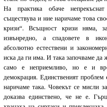
На практика обаче непрекъсн
съществува и ние наричаме това св
кризи“. Всъщност кризи няма, з
извънредно, а спадовете в ико
абсолютно естествени и закономер
иска да ги има. И така започваме да 
само е неприемливо, но е и вр
демокрация. Единственият проблем 
наричаме така. Човекът се мисли з
доказва единствено, че не е. Гър
хванаха на сиртаки и приклекнаха 