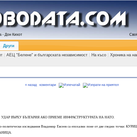
 - Дон Кихот
Сво
Други
ят
|
АЕЦ "Белене" и българската независимост
|
На късо
|
Хроника на н
« назад
коментари
СЕМ УДАР ВЪРХУ БЪЛГАРИЯ АКО ПРИЕМЕ ИНФРАСТРУКТУРАТА НА НАТО.
о-политически изследвания Владимир Евсеев са епохални поне от две гледни точки: КУРИ
РАНИЦА.