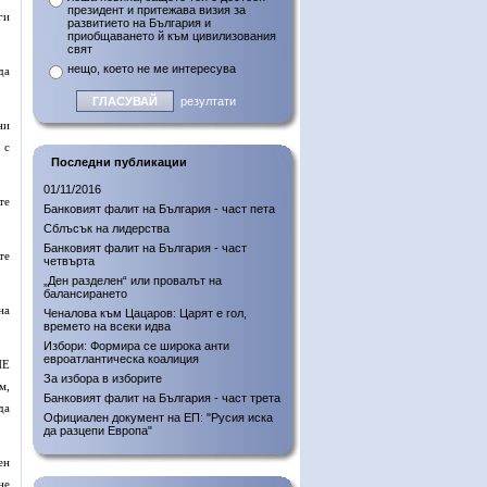
президент и притежава визия за
ги
развитието на България и
приобщаването й към цивилизования
свят
нещо, което не ме интересува
да
резултати
ни
 с
Последни публикации
01/11/2016
те
Банковият фалит на България - част пета
Сблъсък на лидерства
Банковият фалит на България - част
те
четвърта
„Ден разделен“ или провалът на
балансирането
на
Ченалова към Цацаров: Царят е гол,
времето на всеки идва
Избори: Формира се широка анти
евроатлантическа коалиция
НЕ
За избора в изборите
м,
Банковият фалит на България - част трета
да
Официален документ на ЕП: "Русия иска
да разцепи Европа"
ен
не