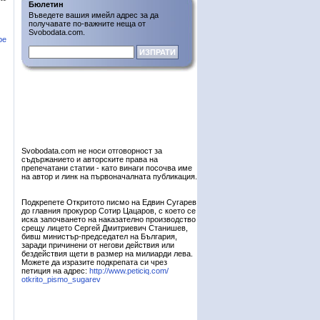
Бюлетин
Въведете вашия имейл адрес за да
получавате по-важните неща от
Svobodata.com.
ре
Svobodata.com не носи отговорност за
съдържанието и авторските права на
препечатани статии - като винаги посочва име
на автор и линк на първоначалната публикация.
Подкрепете Откритото писмо на Едвин Сугарев
до главния прокурор Сотир Цацаров, с което се
иска започването на наказателно производство
срещу лицето Сергей Дмитриевич Станишев,
бивш министър-председател на България,
заради причинени от негови действия или
бездействия щети в размер на милиарди лева.
Можете да изразите подкрепата си чрез
петиция на адрес:
http://www.peticiq.com/
otkrito_pismo_sugarev