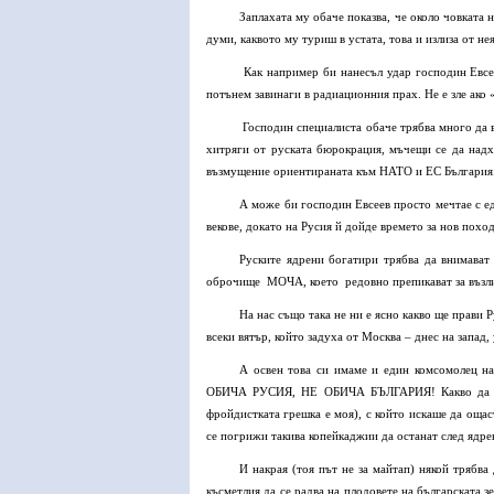
Заплахата му обаче показва, че около човката 
думи, каквото му туриш в устата, това и излиза от нея
Как например би нанесъл удар господин Евсе
потънем завинаги в радиационния прах. Не е зле ако 
Господин специалиста обаче трябва много да 
хитряги от руската бюрокрация, мъчещи се да надх
възмущение ориентираната към НАТО и ЕС България
А може би господин Евсеев просто мечтае с ед
векове, докато на Русия й дойде времето за нов пох
Руските ядрени богатири трябва да внимават
оброчище
МОЧА, което
редовно препикават за възл
На нас също така не ни е ясно какво ще прав
всеки вятър, който задуха от Москва – днес на запад
А освен това си имаме и един комсомолец н
ОБИЧА РУСИЯ, НЕ ОБИЧА БЪЛГАРИЯ! Какво да каж
фройдистката грешка е моя), с който искаше да ощас
се погрижи такива копейкаджии да останат след ядрен
И накрая (тоя път не за майтап) някой трябва
късметлия да се радва на плодовете на българската з