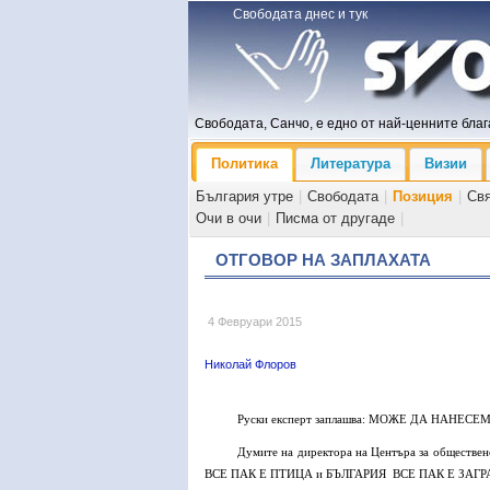
Свободата днес и тук
Свободата, Санчо, е едно от най-ценните блага
Политика
Литература
Визии
България утре
|
Свободата
|
Позиция
|
Св
Очи в очи
|
Писма от другаде
|
ОТГОВОР НА ЗАПЛАХАТА
4 Февруари 2015
Николай Флоров
Руски експерт заплашва: МОЖЕ ДА НАНЕ
Думите на директора на Центъра за обществен
ВСЕ ПАК Е ПТИЦА и БЪЛГАРИЯ
ВСЕ ПАК Е ЗАГ