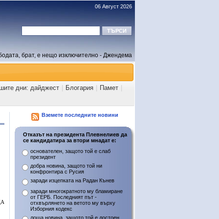
06 Август 2026
бодата, брат, е нещо изключително - Джендема
ашите дни: дайджест
|
Блогария
|
Памет
|
Вземете последните новини
Отказът на президента Плевнелиев да
се кандидатира за втори мнадат е:
основателен, защото той е слаб
президент
добра новина, защото той ни
конфронтира с Русия
заради изцепката на Радан Кънев
заради многократното му бламиране
от ГЕРБ. Последният път -
ЦА
отхвърлянето на ветото му върху
Изборния кодекс
лоша новина, защото той е достоен