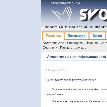
Свободата днес и тук
Свободата, Санчо, е едно от най-ценните блага
Политика
Литература
Визии
България утре
|
Свободата
|
Позиция
|
Свя
Очи в очи
|
Писма от другаде
|
Апология на непрофесионалиста
9 Февруари 2015
Пламен Даракчиев, http://www.plamski.net/
Свобода е свободата да кажеш, че две и две е
Джордж Оруел
Понякога съм твърде търпелив. Да кажем, че с