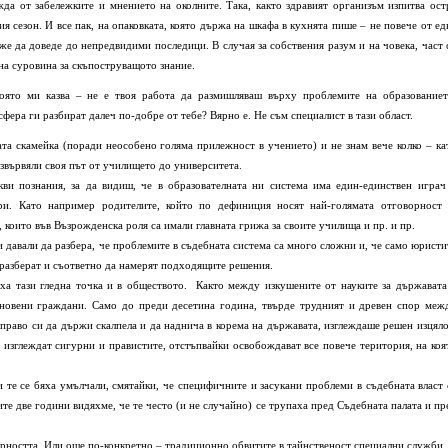
да от забележките и мнението на околните. Така, както здравият организъм изпитва ост
я сезон. И все пак, на опаковката, която държа на шкафа в кухнята пише – не повече от ед
е да доведе до непредвидими последици. В случая за собствения разум и на човека, част 
на суровина за скъпоструващото знание.
оято ми казва – не е твоя работа да размишляваш върху проблемите на образованиет
сфера ги разбират далеч по-добре от тебе? Вярно е. Не съм специалист в тази област.
та скамейка (поради неособено голяма прилежност в учението) и не знам вече колко – ка
 извървяли своя път от училището до университета.
кви познания, за да видиш, че в образователната ни система има един-единствен играч
ори. Като например родителите, който по дефиниция носят най-голямата отговорност 
 които във Възрожденска роля са имали главната грижа за своите училища и пр. и пр.
и давали да разбера, че проблемите в съдебната система са много сложни и, че само юристи
ги разберат и съответно да намерят подходящите решения.
ха тази гледна точка и в обществото. Както между изкушените от науките за държавата
кновени граждани. Само до преди десетина година, твърде трудният и древен спор меж
право си да държи скалпела и да наднича в корема на държавата, изглеждаше решен изцяло
 изглеждат сигурни и правистите, отстъпвайки освобождават все повече територия, на коя
 те се бяха умълчали, смятайки, че специфичните и засукани проблеми в съдебната власт 
те две години видяхме, че те често (и не случайно) се трупаха пред Съдебната палата и пр
урността. Или още по-конкретно – традиционно обвитите в тайнственост специални служби.