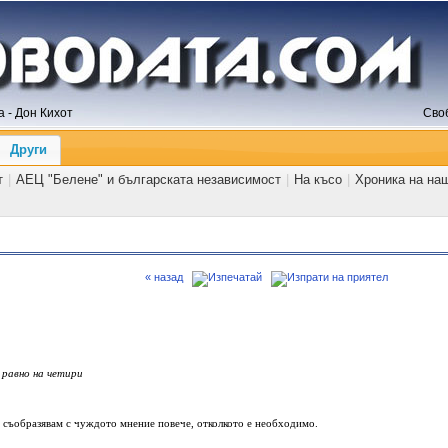
 - Дон Кихот
Сво
Други
т
|
АЕЦ "Белене" и българската независимост
|
На късо
|
Хроника на на
« назад
 равно на четири
е съобразявам с чуждото мнение повече, отколкото е необходимо.