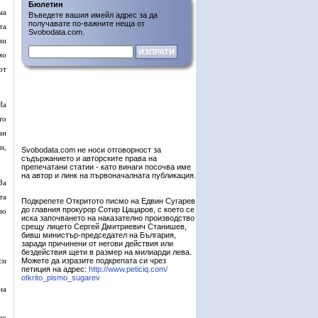
Бюлетин
ма
Въведете вашия имейл адрес за да
получавате по-важните неща от
та
Svobodata.com.
ни
мо
от
На
то
ан
и,
Svobodata.com не носи отговорност за
съдържанието и авторските права на
препечатани статии - като винаги посочва име
на автор и линк на първоначалната публикация.
За
та
Подкрепете Откритото писмо на Едвин Сугарев
до главния прокурор Сотир Цацаров, с което се
во
иска започването на наказателно производство
срещу лицето Сергей Дмитриевич Станишев,
бивш министър-председател на България,
заради причинени от негови действия или
бездействия щети в размер на милиарди лева.
си
Можете да изразите подкрепата си чрез
петиция на адрес:
http://www.peticiq.com/
otkrito_pismo_sugarev
на
во