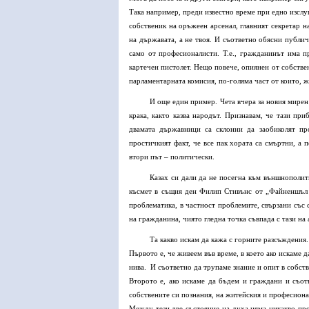
Така например, преди известно време при едно изслу
собственик на оръжеен арсенал, главният секретар 
на държавата, а не твоя. И съответно обясни публи
само от професионалисти. Т.е., гражданинът има п
картечен пистолет. Нещо повече, опиянен от собстве
парламентарната комисия, по-голяма част от които, 
И още един пример. Чета вчера за новия мире
крака, както казва народът. Признавам, че тази пр
двамата държавници са склонни да заобиколят пр
простичкият факт, че все пак хората са смъртни, а
втори път – политически.
Казах си дали да не посегна към външнополит
късмет в същия ден Филип Стивънс от „Файненшъл 
проблематика, в частност проблемите, свързани със 
на гражданина, чиято гледна точка съвпада с тази на 
Та какво искам да кажа с горните разсъждения.
Първото е, че живеем във време, в което ако искаме 
нива. И съответно да трупаме знание и опит в собств
Второто е, ако искаме да бъдем и граждани и съот
собствените си познания, на житейския и професиона
Между тези две състояние на духа няма никакво про