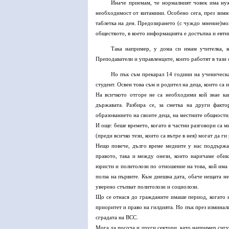
Иначе приемам, че нормалният човек има нуж
необходимост от витамини. Особено сега, през зимни
таблетка на ден. Предозирането (с чуждо мнение)мож
обществото, в което информацията е достъпна и евти
Така например, у дома си имам учителка, к
Преподаватели и управленците, които работят в тази 
Но пък съм прекарал 14 години на ученическа
студент. Освен това съм и родител на деца, които са
На всичкото отгоре не са необходими кой знае ка
държавата. Разбира се, за сметка на други факт
образованието на своите деца, на местните общности,
И още: беше времето, когато в частни разговори са м
(преди всичко тези, които са вътре в нея) могат да 
Нещо повече, дълго време медиите у нас поддържа
правото, така и между онези, които наричаме оби
юристи и политолози по отношение на това, кой има 
полза на първите. Към днешна дата, обаче нещата не
уверено стъпват политолози и социолози.
Що се отнася до гражданите имаше период, когато и
приоритет и право на гилдията. Но пък през изминали
сградата на ВСС.
Мога да посоча и други сектори, като например сиг