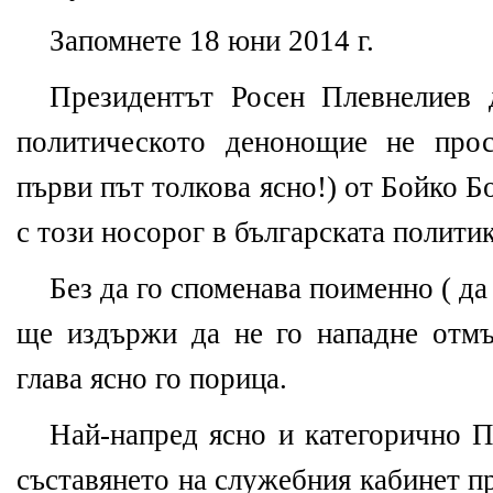
Запомнете 18 юни 2014 г.
Президентът Росен Плевнелиев 
политическото денонощие не прос
първи път толкова ясно!) от Бойко Б
с този носорог в българската политик
Без да го споменава поименно ( д
ще издържи да не го нападне отмъ
глава ясно го порица.
Най-напред ясно и категорично П
съставянето на служебния кабинет п