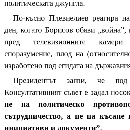
политическата джунгла.
По-късно Плевнелиев реагира н
ден, когато Борисов обяви „война”,
пред телевизионните камери 
споразумение, плод на (относително
изработено под егидата на държавния
Президентът заяви, че под
Консултативният съвет е задал посо
не на политическо противопо
сътрудничество, а не на късане
инициативи и документи”.