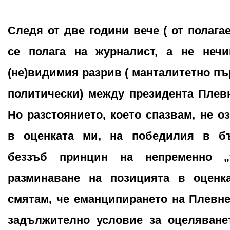
Следя от две години вече ( от полага
се полага на журналист, а не нечи
(не)видимия разрив ( манталитетно пъ
политически) между президента Плев
Но разстоянието, което спазвам, не о
в оценката ми, на победилия в бъ
беззъб принцин на непременно „
разминаване на позицията в оценка
смятам, че еманципирането на Плевн
задължително условие за оцеляване