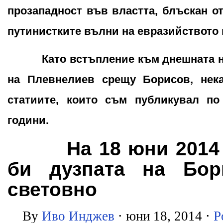
прозападност във властта, блъскан о
путинистките вълни на евразийството 
Като встъпление към днешната нов
на Плевнелиев срещу Борисов, нек
статиите, които съм публикувал по
години.
На 18 юни 2014 г
би дузпата на Бор
световно
By
Иво Инджев
⋅ юни 18, 2014 ⋅
P