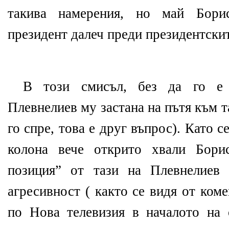
такива намерения, но май Бори
президент далеч преди президентски
В този смисъл, без да го е 
Плевнелиев му застана на пътя към т
го спре, това е друг въпрос). Като с
колона вече открито хвали Бори
позиция” от тази на Плевнелиев 
агресивност ( както се видя от ком
по Нова телевизия в началото на 