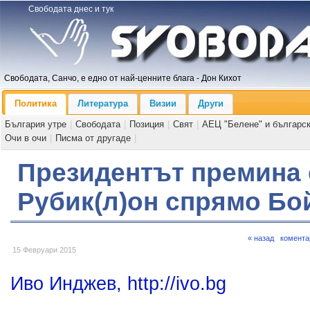
Свободата днес и тук
Свободата, Санчо, е едно от най-ценните блага - Дон Кихот
Политика
Литература
Визии
Други
България утре
|
Свободата
|
Позиция
|
Свят
|
АЕЦ "Белене" и българс
Очи в очи
|
Писма от другаде
|
Президентът премина
Рубик(л)он спрямо Бо
« назад
комента
15 Февруари 2015
Иво Инджев, http://ivo.bg