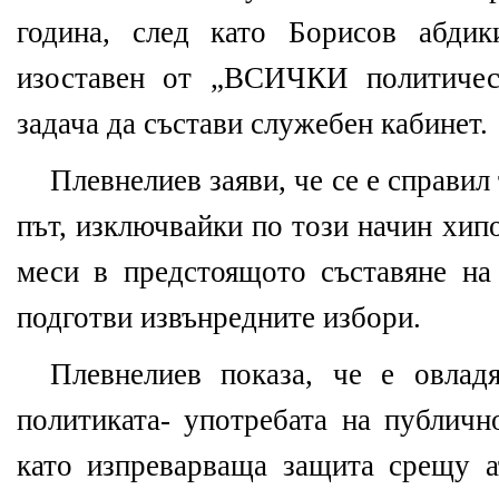
година, след като Борисов абдик
изоставен от „ВСИЧКИ политичес
задача да състави служебен кабинет.
Плевнелиев заяви, че се е справил
път, изключвайки по този начин хип
меси в предстоящото съставяне на 
подготви извънредните избори.
Плевнелиев показа, че е овлад
политиката- употребата на публичн
като изпреварваща защита срещу а