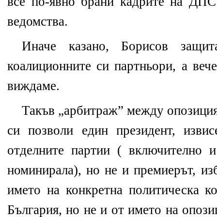
все по-явно брани кадрите на ДП
ведомства.
Иначе казано, Борисов защ
коалиционните си партньори, а вече
виждаме.
Такъв „арбитраж” между опозиция
си позволи един президент, изви
отделните партии ( включително и
номинирала), но не и премиерът, из
името на конкретна политическа к
България, но не и от името на опоз