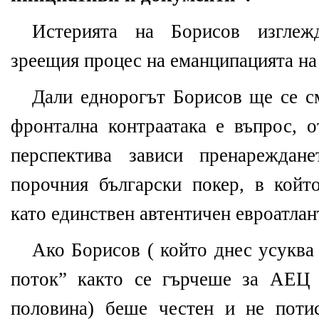
Истерията на Борисов изглежд
зреещия процес на еманципацията на
Дали еднорогът Борисов ще се с
фронтална контраатака е въпрос, о
перспектива зависи пренареждан
порочния български покер, в койт
като единствен автентичен евроатлан
Ако Борисов ( който днес усуква
поток” както се гърчеше за АЕЦ 
половина) беше честен и не поти