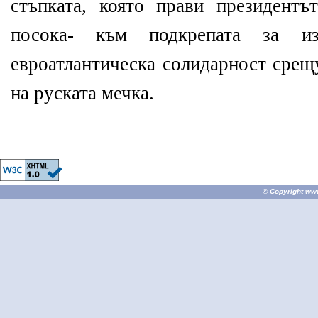
стъпката, която прави президентъ
посока- към подкрепата за из
евроатлантическа солидарност срещ
на руската мечка.
© Copyright
ww