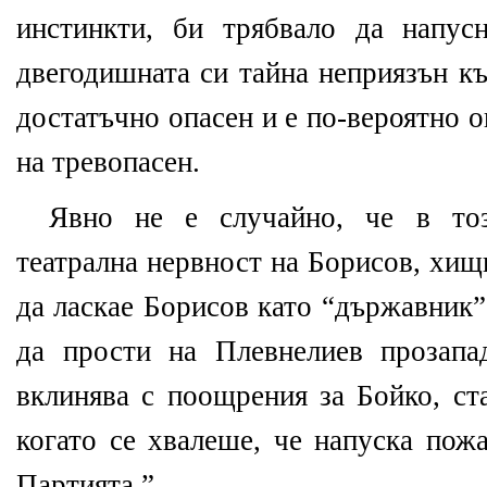
инстинкти, би трябвало да напус
двегодишната си тайна неприязън к
достатъчно опасен и е по-вероятно 
на тревопасен.
Явно не е случайно, че в тоз
театрална нервност на Борисов, хи
да ласкае Борисов като “държавник”
да прости на Плевнелиев прозапа
вклинява с поощрения за Бойко, ст
когато се хвалеше, че напуска пожа
Партията.”