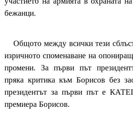
участието на армията в охраната на
бежанци.
Общото между всички тези сблъсъ
изричното споменаване на опонираща
промени. За първи път президент
пряка критика към Борисов без з
президентът за първи път е КАТ
премиера Борисов.