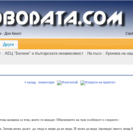
 - Дон Кихот
Сво
Други
т
|
АЕЦ "Белене" и българската независимост
|
На късо
|
Хроника на на
« назад
коментари
това малцина са тези, които ги виждат. Обяснението на тази особеност e следното :
да. Затова може дълго да гледа и нищо да не види. И може да види /провиди/ много неща б