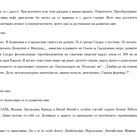
фт, то с друго. При всичките тези тези джаджи е важна науката. Откритието. Преобразуване
о няма нефт двигателят би могъл да се задвижи и с друго гориво. Вече има достатъч
ючваме атомът и електричеството, които пак са достижение на развития свят.
ство.
ено. В буквалния и в преносния смисъл на думата. То и затова Сахара е пустиня. От начало
 проекта Дезертект и Медгрид „ ,замислен в рамките на Съюза за Средиземно море, развити
в Сахара фотоволтаици /преобразуватели на слънчева енергия/ върху площ от 300 кв км
 цяла Европа. И когато това стане какво ще рекат десетте страни, върху които е разположе
италисти си присвояват слънцето ни. Експлоатират ни. Потискат ни” : „Трябва да им отнем
ите. Долу експлоататорите капиталисти, аванти популо, венсеремос, Сириза форевър ?”…
на има.
т възползват се от развития свят.
, САЩ, Япония, Австралия, Канада и Китай /Китай е особен случай/ хората бачкат. Работя
ат. Дават всичко от себе си. Донякъде и защото са принудени от житейското съревнование
ават го яваш-яваш. On y se la coule douce. Дембелстват. Мързелуват. Лентяйстват. Живеят 