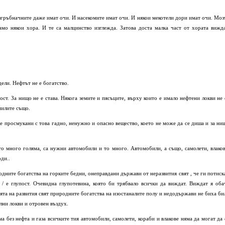
згръбначните даже имат очи. И насекомите имат очи. И някои мекотели дори имат очи. Моз
амо някои хора. И те са малцинство изглежда. Затова доста малка част от хората вижда
идели. Нефтът не е богатство.
ост. За нищо не е става. Някога земите и пясъците, върху които е имало нефтени локви не 
милите също.
ите просмукани с това гадно, ненужно и опасно вещество, което не може да се диша и за ни
 то много голяма, са нужни автомобили и то много. Автомобили, а също, самолети, влаков
ди..
родните богатства на горките бедни, онеправдани държави от неразвития свят , че ги потиска
 / е глупост. Очевидна глупотевина, която би трябвало всички да виждат. Виждат я оба
ията на развития свят природните богатства на изостаналите полу и недодържави не биха би
лни локви и отровен въздух.
ама без нефта и газа всичките тия автомобили, самолети, кораби и влакове няма да могат да 