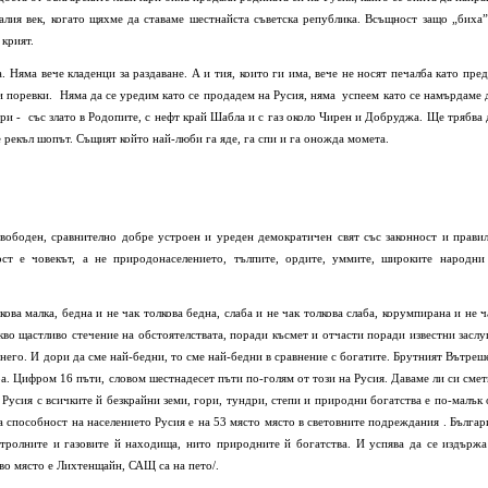
лия век, когато щяхме да ставаме шестнайста съветска република. Всъщност защо „биха”
 крият.
а. Няма вече кладенци за раздаване. А и тия, които ги има, вече не носят печалба като пред
ки поревки. Няма да се уредим като се продадем на Русия, няма успеем като се намърдаме 
ери - със злато в Родопите, с нефт край Шабла и с газ около Чирен и Добруджа. Ще трябва 
е рекъл шопът. Същият който най-люби га яде, га спи и га оножда момета.
свободен, сравнително добре устроен и уреден демократичен свят със законност и правил
ост е човекът, а не природонаселението, тълпите, ордите, уммите, широките народни
кова малка, бедна и не чак толкова бедна, слаба и не чак толкова слаба, корумпирана и не ч
кво щастливо стечение на обстоятелствата, поради късмет и отчасти поради известни заслу
т него. И дори да сме най-бедни, то сме най-бедни в сравнение с богатите. Брутният Вътреш
. Цифром 16 пъти, словом шестнадесет пъти по-голям от този на Русия. Даваме ли си смет
Русия с всичките й безкрайни земи, гори, тундри, степи и природни богатства е по-малък 
 способност на населението Русия е на 53 място място в световните подреждания . Българ
етролните и газовите й находища, нито природните й богатства. И успява да се издържа
ърво място е Лихтенщайн, САЩ са на пето/.