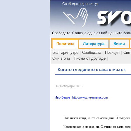
Свободата днес и тук
Свободата, Санчо, е едно от най-ценните блага
Политика
Литература
Визии
България утре
|
Свободата
|
Позиция
|
Свя
Очи в очи
|
Писма от другаде
|
Когато гледането става с мозък
16 Февруари 2015
Иво Беров, http://www.ivremena.com
Има някои неща, които са очевидни. И въпреки 
Човек вижда с мозъка си. С очите си само гле