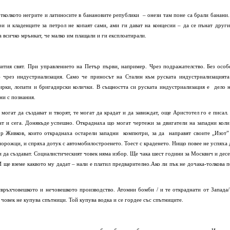
 отколкото негрите и латиносите в банановите републики – онези там поне са брали банани.
ри и кладенците за петрол не копаят сами, ами ги дават на концесии – да се пънат други
 всичко мрънкат, че малко им плащали и ги експлоатирали.
вития свят. При управлението на Петър първи, например. Чрез подражателство. Без особ
 чрез индустриализация. Само че приносът на Сталин към руската индустриализацията
кирки, лопати и бригадирски колички. В същността си руската индустриализация е дело 
ни с познания.
могат да създават и творят, те могат да крадат и да завиждат, още Аристотел го е писал.
дат и сега. Донякъде успешно. Откраднаха що могат чертежи за двигатели на западни коли
ор Живков, които откраднаха остарели западни компютри, за да направят своите „Изот”
орожци, и спряха дотук с автомобилостроенето. Тоест с краденето. Нищо повее не успяха 
т и да създават. Социалистическият човек няма избор. Ще чака шест години за Москвич и десе
И ще вземе каквото му дадат – нали е платил предварително.Ако ли пък не дочака-толкова п
свръхчовешкото и нечовешкото производство. Атомни бомби / и те откраднати от Запада/
т човек не купува спътници. Той купува водка и се гордее със спътниците.