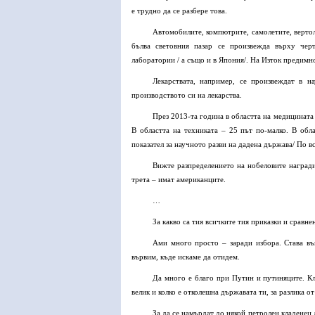
е трудно да се разбере това.
Автомобилите, компютрите, самолетите, верто
бълва световния пазар се произвежда върху чер
лаборатории / а също и в Япония/. На Изток предимно
Лекарствата, например, се произвеждат в н
производството си на лекарства.
През 2013-та година в областта на медицината
В областта на техниката – 25 път по-малко. В обл
показател за научното разви на дадена държава/ По вс
Вижте разпределението на нобеловите награди
трета – имат американците.
…
За какво са тия всичките тия приказки и сравне
Ами много просто – заради избора. Става въ
вървим, къде искаме да отидем.
Да много е благо при Путин и путиняците. Кл
велик и колко е отколешна държавата ти, за разлика о
За да се намърдат до някой петролен кладенец 