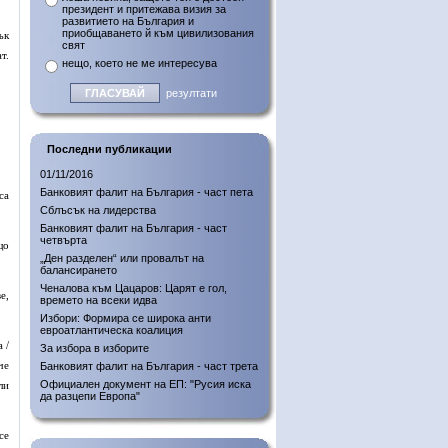
президент и притежава визия за
развитието на България и
приобщаването й към цивилизования
ък
свят
т.
нещо, което не ме интересува
резултати
Последни публикации
01/11/2016
Банковият фалит на България - част пета
са
Сблъсък на лидерства
Банковият фалит на България - част
четвърта
що
„Ден разделен“ или провалът на
балансирането
Ченалова към Цацаров: Царят е гол,
е,
времето на всеки идва
Избори: Формира се широка анти
евроатлантическа коалиция
 /
За избора в изборите
че
Банковият фалит на България - част трета
Официален документ на ЕП: "Русия иска
ли
да разцепи Европа"
се