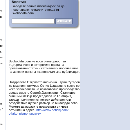
Бюлетин
Въведете вашия имейл адрес за да
получавате по-важните неща от
то
Svobodata.com.
но
то
те
..
на
Svobodata.com не носи отговорност за
ем
съдържанието и авторските права на
препечатани статии - като винаги посочва име
на автор и линк на първоначалната публикация.
Подкрепете Откритото писмо на Едвин Сугарев
до главния прокурор Сотир Цацаров, с което се
иска започването на наказателно производство
срещу лицето Сергей Дмитриевич Станишев,
бивш министър-председател на България,
заради причинени от негови действия или
бездействия щети в размер на милиарди лева.
т,
Можете да изразите подкрепата си чрез
 /
петиция на адрес:
http://www.peticiq.com/
otkrito_pismo_sugarev
за