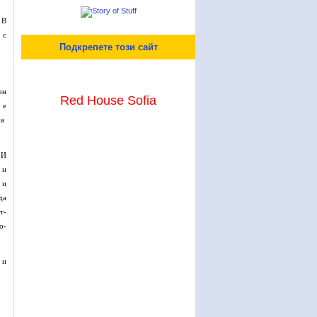
 В
 с
Подкрепете този сайт
ен
Red House Sofia
 е
на
 И
 и
 и
да
т-
о-
 и