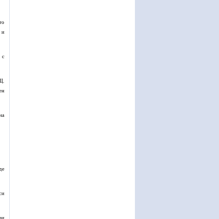
то
 и
 с
Щ.
ен
на
де
си
ви