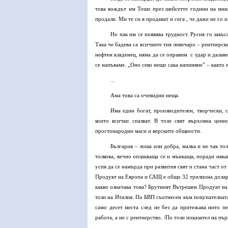
това вождът им Тошо през шейсетте години на мина
продали. Ми те си я продават и сега , че даже не го и
Но пак им се появява трудност. Русия го закъс
Така че бадева са всичките тия левичаро – рентиерс
нефтен кладенец, няма да се оправим с удар и далав
се напъваме. „Оно секо нещо сака напиняне” – както 
...
Ама това са очевидни неща.
Има един богат, производителен, творчески, 
които всички спазват. В този свят върховна ценн
простонародни маси и верските общности.
България – лоша или добра, малка и не чак тол
толкова, вечно оплакваща се и мънкаща, поради няка
успя да се намърда при развития свят и стана част о
Продукт на Европа и САЩ е общо 32 трилиона долара
какво означава това? Брутният Вътрешен Продукт на 
този на Италия. По БВП съотнесен към покупателната
само десет места след не без да притежава нито п
работа, а не с рентиерство. /По този показател на п