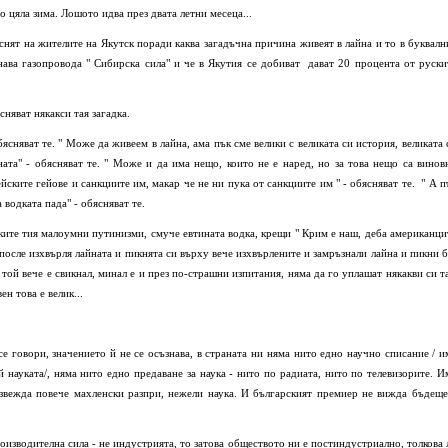
о цяла зима. Лошото идва през двата летни месеца...
снят на жителите на Якутск поради каква загадъчна причина живеят в лайна и то в буквалн
нава газопровода " Сибирска сила" и че в Якутия се добиват дават 20 процента от руски
няват някакси тая загадка.
бясняват те. " Може да живеем в лайна, ама пък сме велики с великата си история, великата 
ата" - обясняват те. " Може и да има нещо, които не е наред, но за това нещо са винов
ските гейове и санкциите им, макар че не ни пука от санкциите им " - обясняват те. " А п
 водката пада" - обясняват те.
ките тия малоумни путинизми, смуче евтината водка, крещи " Крим е наш, деба американци
после изхвърля лайната и пикнята си върху вече изхвърлените и замръзнали лайна и пикни б
той вече е свикнал, минал е и през по-страшни изпитания, няма да го уплашат някакви си т
ен това е велик...
се говори, значението й не се осъзнава, в страната ни няма нито едно научно списание / и
й науката/, няма нито едно предаване за наука - нито по радиата, нито по телевизорите. И
звежда повече махленски разпри, нежели наука. И българският премиер не вижда бъдеще
роизводителна сила - не индустрията, то затова обществото ни е постиндустриално, толкова 