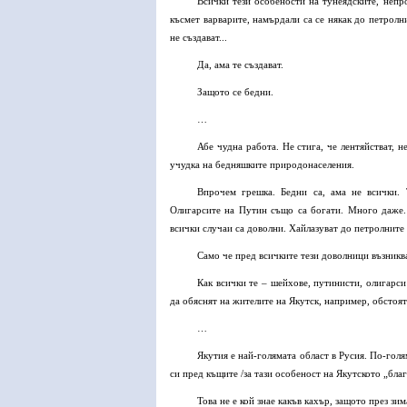
Всички тези особености на тунеядските, непр
късмет варварите, намърдали са се някак до петролн
не създават...
Да, ама те създават.
Защото се бедни.
…
Абе чудна работа. Не стига, че лентяйстват, 
учудка на бедняшките природонаселения.
Впрочем грешка. Бедни са, ама не всички. 
Олигарсите на Путин също са богати. Много даже.
всички случаи са доволни. Хайлазуват до петролните
Само че пред всичките тези доволници възниква
Как всички те – шейхове, путинисти, олигарс
да обяснят на жителите на Якутск, например, обстоят
…
Якутия е най-голямата област в Русия. По-голя
си пред къщите /за тази особеност на Якутското „бла
Това не е кой знае какъв кахър, защото през зи