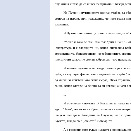
още лайна и така да се живее безгрижно и безпределн
Но Путин и путинистите все пак трябва да обя
смисъл на израза, при положение, че през града ми
диаманти.
И Путин и неговите путинистически медии обяс
"Може и така де сме, ама пък Крим е наш " - о
литература и с дядовците ни, които спечелиха войн
американците, бандеровците, юдеофашистите, европей
ние мислим за вас, не сме ви забравили - ето цената на
И хомото путинитакис гледа телевизора с всич
деба, а също юдеофашистите и еврогейовете деба", а 
да мисли за неизбежната лятна смрад. Няма страшно, 
лайна, които отгоре на всичко са си негови, а нали осв
...
И още нещо - науката. В България за наука не 
едно "Осем", но то не се брои, минало е само покра
също и Българска Академия на Науките, но тя прои
науката, вижда го в „овчото” и овчарите.
А в развития свят тъкмо науката е основната п