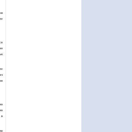
ия
те
си
ни
ък
те
ез
ам
ма
ма
 в
ли