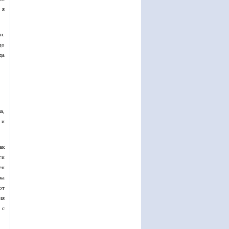
 я
и.
до
да
а,
 и
ак
ги
ен
ка
от
ия
 с