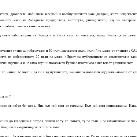
летите, дроновете, мобилните телефони и въобще всичките нови джаджи, които непрекъсна
тожните маси на Западните предприятия, институти, университети, научни центрове
 сглобяват, завиват гайки и мажат.
аучните лаборатории на Запада - в Русия само ги опаковат, макар Русия да се хвали
 руските учени са публикували и 60 пъти /шестдесет пъти, пъти!/ по-малко от учените в СА
астта на кибернетиката 20 пъти по-малко. / Броят на публикациите са изключително важ
ички научни, а и не само научни показатели Русия е изостанала с цял век от развития свят.
 по нации. Колкото и да ги е яд путиняците, най-много нобелови лауреати –повече от ед
ния ли ?
прос за избор бе, хора. Ние към кой свят се стремим. Към кой свят принадлежим. Накъ
ечиш до кладенеца с петрол, чешеш се ту по главата, ту по пъпа и се самонавиваш колко 
т Америка и американците, които са тъпи.
доста от българските левичари биха продали родината си на Русия, както се опита да напра