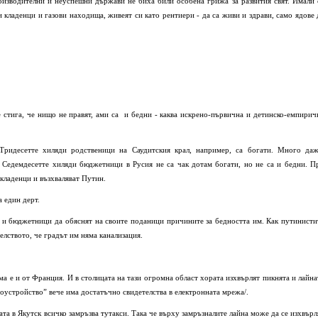
оизводителни и неуспешни държави не биха били особена грижа за развития свят. Имали 
и кладенци и газови находища, живеят си като рентиери - да са живи и здрави, само ядове 
не стига, че нищо не правят, ами са и бедни - каква искрено-първична и детинско-eмпирич
Тридесетте хиляди родственици на Саудитския крал, например, са богати. Много даж
 Седемдесетте хиляди бюджетници в Русия не са чак дотам богати, но не са и бедни. П
 кладенци и възхваляват Путин.
 един дерт.
и и бюджетници да обяснят на своите поданици причините за бедността им. Как путинисти
елството, че градът им няма канализация.
ма е и от Франция. И в столицата на тази огромна област хората изхвърлят пикнята и лайна
гоустройство” вече има достатъчно свидетелства в електронната мрежа/.
мата в Якутск всичко замръзва тутакси. Така че върху замръзналите лайна може да се изхвърл