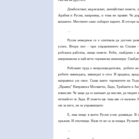
Дембелстват, мързелуват, лентяйстват повече,
Арабия и Русия, например, и това не правят. Че до
копането. Местните само събират парите. И отгоре на
…
Русия неведнъж се е опитвала да догони раз
успех. Втори път – при управлението на Сталин –
робската работна, нищо повече. Роби, снабдени с 
американски и най-вече германски инженери. Снабде
Робският труд е непроизводителен, робите не 
робите завиждаха, завиждат и сега. И крадяха, кра
направиха уж свои. Също както тарикатите на Тод
„Правец” Направиха Москвичи, Лади, Трабанти и Зап
измислят. Че защо да се напъват да мислят, да творя
петнайсет за Лада. И повече ще чака ако се наложи. 
зле за него, не за управниците.
Е, има нещо в което Русия успя донякъде. В 
оръжия. И спътници. Нали те не са за пазара. Руския
...