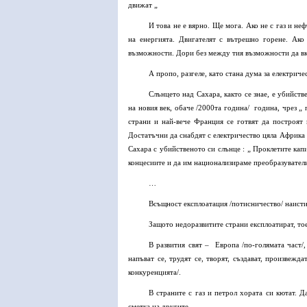
движат „
И това не е вярно. Ще мога. Ако не с газ и не
на енергията. Двигателят с вътрешно горене. Ак
възможности. Дори без между тия възможности да вкл
А пропо, разгеле, като стана дума за електриче
Слънцето над Сахара, както се знае, е убийств
на новия век, обаче /2000та година/ година, чрез „
страни и най-вече Франция се готвят да построят 
Достатъчни да снабдят с електричество цяла Африка и
Сахара с убийственото си слънце : „ Проклетите кап
концесиите и да им национализираме преобразувател
…
Всъщност експлоатация /потисничество/ наисти
Защото недоразвитите страни експлоатират, тоес
В развития свят – Европа /по-голямата част/
напъват се, трудят се, творят, създават, произвежд
конкуренцията/.
В страните с газ и петрол хората си кютат. Д
сметка на другите.