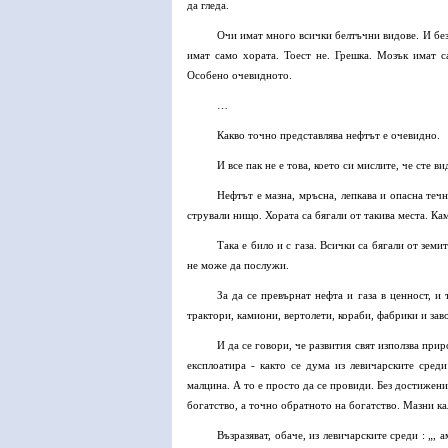
да гледа.
Очи имат много всички белтъчни видове. И бе
имат само хората. Тоест не. Грешка. Мозък имат с
Особено очевидното.
…
Какво точно представлява нефтът е очевидно.
И все пак не е това, което си мислите, че сте в
Нефтът е мазна, мръсна, лепкава и опасна течн
стрували нищо. Хората са бягали от такива места. Ка
Така е било и с газа. Всички са бягали от зем
не може да послужи.
За да се превърнат нефта и газа в ценност, и
трактори, камиони, вертолети, кораби, фабрики и заво
И да се говори, че развития свят използва при
експлоатира - както се дума из левичарските среди
малцина. А то е просто да се провиди. Без достижен
богатство, а точно обратното на богатство. Мазни ка
Възразяват, обаче, из левичарските среди : „, 