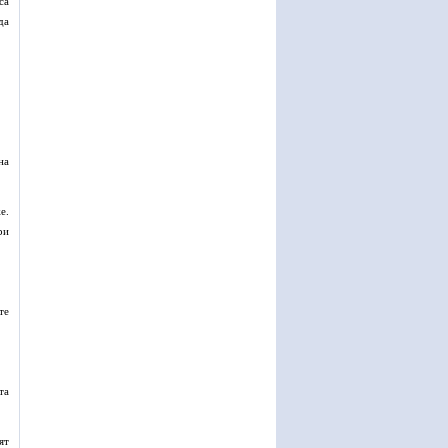
са
да
на
е.
ри
те
та
ят