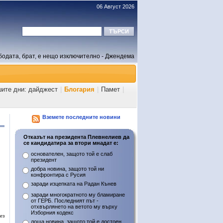
06 Август 2026
бодата, брат, е нещо изключително - Джендема
шите дни: дайджест
|
Блогария
|
Памет
|
Вземете последните новини
Отказът на президента Плевнелиев да
се кандидатира за втори мнадат е:
основателен, защото той е слаб
президент
добра новина, защото той ни
конфронтира с Русия
заради изцепката на Радан Кънев
заради многократното му бламиране
от ГЕРБ. Последният път -
отхвърлянето на ветото му върху
Изборния кодекс
ез
лоша новина, защото той е достоен