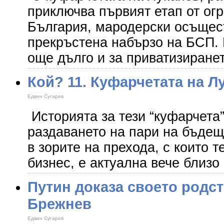
приключва първият етап от ог
България, мародерски осъщес
прекръстена набързо на БСП. 
още дълго и за приватизиране
Кой? 11. Куфарчетата на Л
Едвин Сугарев
Историята за тези “куфарчета”
раздаването на пари на бъдещ
в зорите на прехода, с които т
бизнес, е актуална вече близо
Путин доказа своето родст
Брежнев
Едвин Сугарев