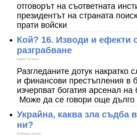
отговорът на съответната инст
президентът на страната поис
прати войски
Кой? 16. Изводи и ефекти 
разграбване
Едвин Сугарев
Разгледаните дотук накратко 
и финансови престъпления в б
изчерпват богатия арсенал на 
Може да се говори още дълго 
Украйна, каква зла съдба 
ни?
Любомир Канов