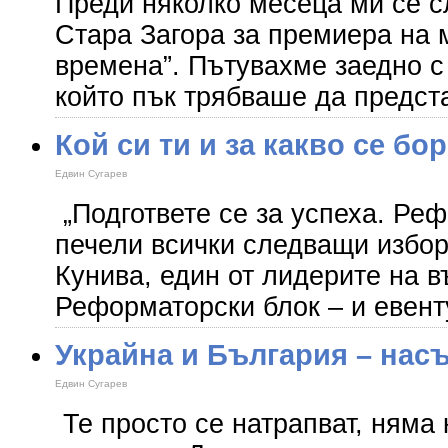
Преди няколко месеца ми се с
Стара Загора за премиера на 
времена”. Пътувахме заедно с
който пък трябваше да предст
Кой си ти и за какво се бо
Едвин Сугарев
„Подгответе се за успеха. Ре
печели всички следващи избор
Кунива, един от лидерите на 
Реформаторски блок – и евент
Украйна и България – нас
Едвин Сугарев
Те просто се натрапват, няма 