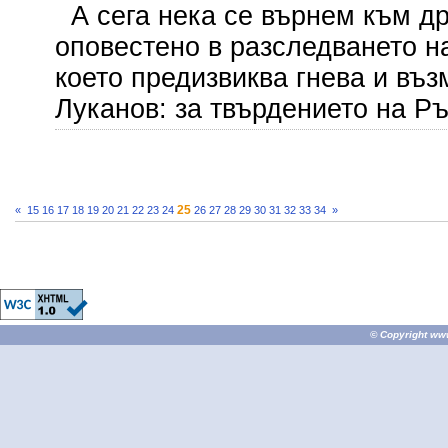
А сега нека се върнем към др
оповестено в разследването н
което предизвиква гнева и въ
Луканов: за твърдението на Ръ
25
«
15
16
17
18
19
20
21
22
23
24
26
27
28
29
30
31
32
33
34
»
© Copyright
ww