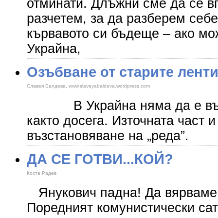
отминати. Длъжни сме да се вг
разчетем, за да разберем себе
кървавото си бъдеще – ако мо
Украйна,
Озъбване от старите лент
Славея Балдева, www.slaveyabaldeva.wordpress.com
В Украйна няма да е възм
както досега. Източната част 
възстановяване на „реда”.
ДА СЕ ГОТВИ...КОЙ?
Коста Радев
Янукович падна! Да вярваме 
Поредният комунистически сат