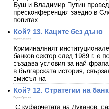
Буш и Владимир Путин провед
пресконференция заедно в Сл
попитах
Кой? 13. Каците без дъно
Едвин Сугарев
Криминалният институционален
банков сектор след 1989 г. е п
създава условия за най-фрапа
в българската история, свърза
смисъл на
Кой? 12. Стратегии на бан
Едвин Сугарев
С куфарчетата на Луканов, ра