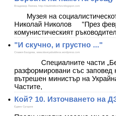
Владимир Левчев, http://vladimirlevchev.blogspot.com
Музея на социалистическото
Николай Николов "През февр
комунистическият ръководите
"И скучно, и грустно ..."
Славея Балдева, www.slaveyabaldeva.wordpress.com
Специалните части „Бер
разформировани със заповед 
вътрешен министър на Украйн
Частите,
Кой? 10. Източването на Д
Едвин Сугарев