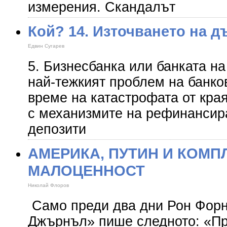
измерения. Скандалът
Кой? 14. Източването на 
Eдвин Сугарев
5. Бизнесбанка или банката н
най-тежкият проблем на банко
време на катастрофата от края
с механизмите на рефинансир
депозити
АМЕРИКА, ПУТИН И КОМП
МАЛОЦЕННОСТ
Николай Флоров
Само преди два дни Рон Фор
Джърнъл» пише следното: «Пр