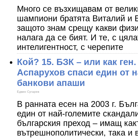
Много се възхищавам от велик
шампиони братята Виталий и 
защото знам срещу какви физи
налага да се бият. И те, с цял
интелигентност, с черепите
Кой? 15. БЗК – или как ген
Аспарухов спаси един от 
банкови апаши
Едвин Сугарев
В ранната есен на 2003 г. Бъл
един от най-големите скандали
българския преход – имащ как
вътрешнополитически, така и