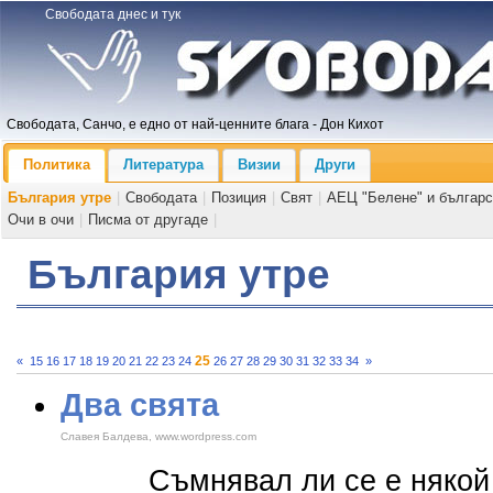
Свободата днес и тук
Свободата, Санчо, е едно от най-ценните блага - Дон Кихот
Политика
Литература
Визии
Други
България утре
|
Свободата
|
Позиция
|
Свят
|
АЕЦ "Белене" и българс
Очи в очи
|
Писма от другаде
|
България утре
25
«
15
16
17
18
19
20
21
22
23
24
26
27
28
29
30
31
32
33
34
»
Два свята
Славея Балдева, www.wordpress.com
Съмнявал ли се е някой к