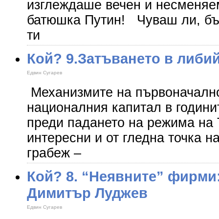
изглеждаше вечен и несменяе
батюшка Путин! Чуваш ли, б
ти
Кой? 9.Затъването в либи
Едвин Сугарев
Механизмите на първоначално
националния капитал в години
преди падането на режима на
интересни и от гледна точка н
грабеж –
Кой? 8. “Неявните” фирми
Димитър Луджев
Едвин Сугарев