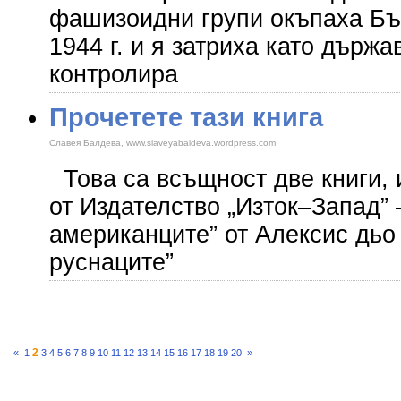
фашизоидни групи окъпаха Бъ
1944 г. и я затриха като държ
контролира
Прочетете тази книга
Славея Балдева, www.slaveyabaldeva.wordpress.com
Това са всъщност две книги, 
от Издателство „Изток–Запад” 
американците” от Алексис дьо 
руснаците”
2
«
1
3
4
5
6
7
8
9
10
11
12
13
14
15
16
17
18
19
20
»