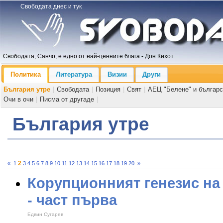
Свободата днес и тук
Свободата, Санчо, е едно от най-ценните блага - Дон Кихот
Политика
Литература
Визии
Други
България утре
|
Свободата
|
Позиция
|
Свят
|
АЕЦ "Белене" и българс
Очи в очи
|
Писма от другаде
|
България утре
2
«
1
3
4
5
6
7
8
9
10
11
12
13
14
15
16
17
18
19
20
»
Корупционният генезис на
- част първа
Едвин Сугарев