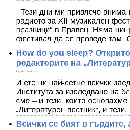
Славея Балдева, www.slaveyabaldeva.wordpress.com
Тези дни ми привлече вниман
радиото за ХII музикален фес
празници“ в Правец. Няма ни
фестивал да се проведе там. 
How do you sleep? Открит
редакторите на „Литерату
Едвин Сугарев
И ето ни най-сетне всички зае
Института за изследване на бл
сме – и тези, които основахме
„Литературен вестник“, и тези,
Всички се бият в гърдите, 