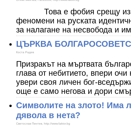
Това е фобия срещу изпол
феномени на руската идентич
за налагане на несвобода и и
ЦЪРКВА БОЛГАРОСОВЕТ
Коста Радев
Призракът на мъртвата българ
глава от небитието, впери очи 
увери своя личен бог-вседържи
още е само негова и дори смъ
​Символите на злото! Има 
дявола в нета?
Светослав Пинтев, http://www.faktor.bg