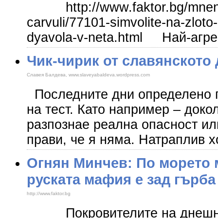
http://www.faktor.bg/mnenia
carvuli/77101-simvolite-na-zloto-
dyavola-v-neta.html Най-агр
Чик-чирик от славянското
Славея Балдева, www.slaveyabaldeva.wordpress.com
Последните дни определено 
на тест. Като например – докол
разпознае реална опасност ил
прави, че я няма. Натраплив х
Огнян Минчев: По морето м
руската мафия е зад гърба
http://www.faktor.bg
Покровителите на днешни