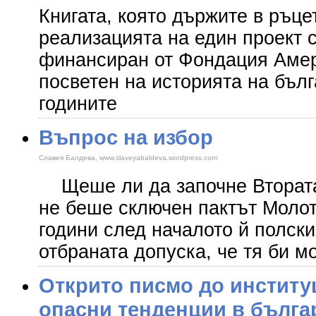
Книгата, която държите в ръце
реализацията на един проект с
финансиран от Фондация Амер
посветен на историята на бълг
годините
Въпрос на избор
Славея Балдева, www.slaveyabaldeva.wordpress.com
Щеше ли да започне Втората 
не беше сключен пактът Молот
години след началото й полск
отбраната допуска, че тя би м
Открито писмо до институ
опасни тенденции в бълга