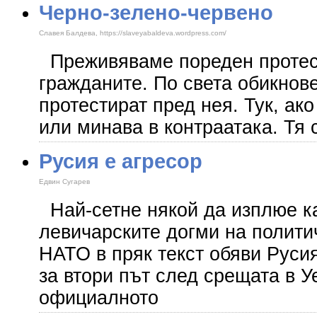
Черно-зелено-червено
Славея Балдева, https://slaveyabaldeva.wordpress.com/
Преживяваме пореден протес
гражданите. По света обикнов
протестират пред нея. Тук, ако 
или минава в контраатака. Тя
Русия е агресор
Едвин Сугарев
Най-сетне някой да изплюе к
левичарските догми на полити
НАТО в пряк текст обяви Русия
за втори път след срещата в Уе
официалното