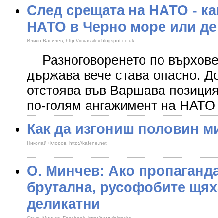
След срещата на НАТО - ка
НАТО в Черно море или д
Илиян Василев, http://idvassilev.blogspot.co.uk
Разноговоренето по върховет
държава вече става опасно. Д
отстоява във Варшава позиция
по-голям ангажимент на НАТО
Как да изгониш половин м
Николай Флоров, http://kafene.net
О. Минчев: Ако пропаганд
брутална, русофобите щяха
деликатни
Огнян Минчев, Facebook, http://www.faktor.bg