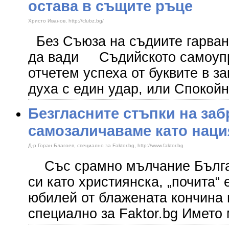
остава в същите ръце
Христо Иванов, http://clubz.bg/
Без Съюза на съдиите гарван
да вади Съдийското самоупр
отчетем успеха от буквите в з
духа с един удар, или Спокойн
Безгласните стъпки на заб
самозаличаваме като наци
Д-р Горан Благоев, специално за Faktor.bg, http://www.faktor.bg
Със срамно мълчание Бълга
си като християнска, „почита“
юбилей от блажената кончина 
специално за Faktor.bg Името