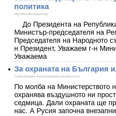
политика
http://idvassilev.blogspot.bg/
До Президента на Република
Министър-председателя на Ре
Председателя на Народното с
н Президент, Уважаем г-н Мин
Уважаема
За охраната на България и
Славея Балдева, www.slaveyabaldeva.wordpress.com
По молба на Министерството 
охранява въздушното ни прост
седмица. Дали охраната ще пр
нас. А Русия започна внезапни