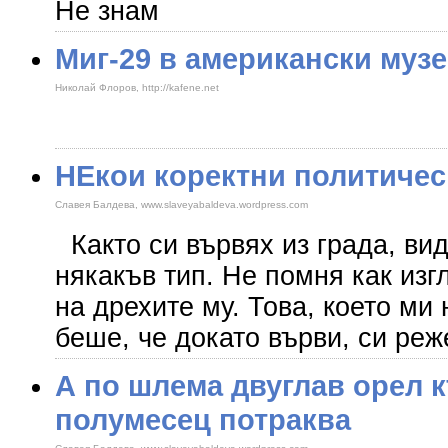
Не знам
Миг-29 в американски музе
Николай Флоров, http://kafene.net
НЕкои коректни политичес
Славея Балдева, www.slaveyabaldeva.wordpress.com
Както си вървях из града, ви
някакъв тип. Не помня как изг
на дрехите му. Това, което ми
беше, че докато върви, си реж
А по шлема двуглав орел 
полумесец потраква