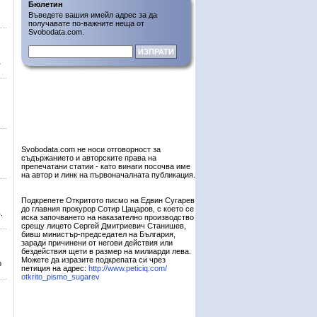
Бюлетин
Въведете вашия имейл адрес за да
получавате по-важните неща от
Svobodata.com.
в
Svobodata.com не носи отговорност за
съдържанието и авторските права на
препечатани статии - като винаги посочва име
на автор и линк на първоначалната публикация.
Подкрепете Откритото писмо на Едвин Сугарев
до главния прокурор Сотир Цацаров, с което се
.
иска започването на наказателно производство
срещу лицето Сергей Дмитриевич Станишев,
бивш министър-председател на България,
заради причинени от негови действия или
бездействия щети в размер на милиарди лева.
Можете да изразите подкрепата си чрез
о
петиция на адрес:
http://www.peticiq.com/
otkrito_pismo_sugarev