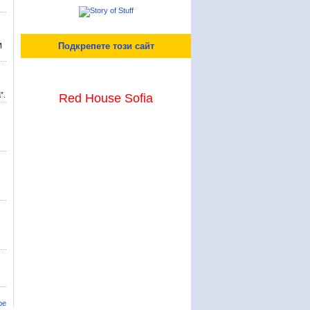
Подкрепете този сайт
И
”.
Red House Sofia
ре