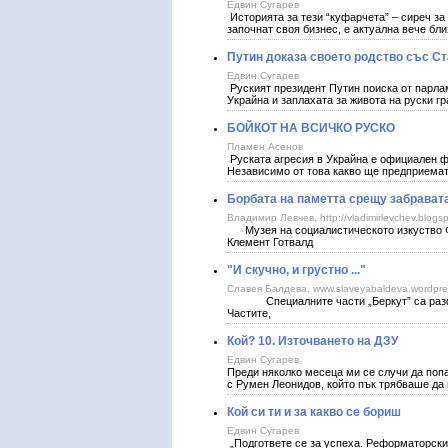
Едвин Сугарев
Историята за тези “куфарчета” – сиреч за 
започнат своя бизнес, е актуална вече бл
Путин доказа своето родство със С
Едвин Сугарев
Руският президент Путин поиска от парла
Украйна и заплахата за живота на руски г
БОЙКОТ НА ВСИЧКО РУСКО
Пламен Асенов
Руската агресия в Украйна е официален фа
Независимо от това какво ще предприема
Борбата на паметта срещу забрават
Владимир Левчев, http://vladimirlevchev.blogs
Музея на социалистическото изкуство Ф
Клемент Готвалд
"И скучно, и грустно ..."
Славея Балдева, www.slaveyabaldeva.wordpr
Специалните части „Беркут” са разфор
Частите,
Кой? 10. Източването на ДЗУ
Едвин Сугарев
Преди няколко месеца ми се случи да поп
с Румен Леонидов, който пък трябваше да 
Кой си ти и за какво се бориш
Едвин Сугарев
„Подгответе се за успеха. Реформаторския