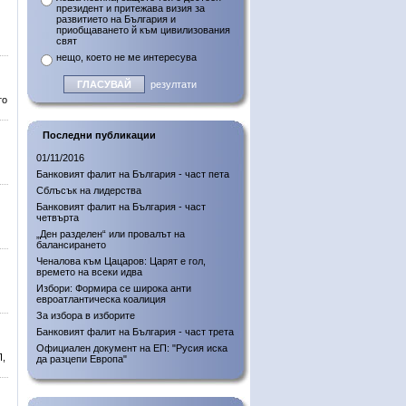
президент и притежава визия за
развитието на България и
приобщаването й към цивилизования
свят
нещо, което не ме интересува
резултати
то
Последни публикации
01/11/2016
Банковият фалит на България - част пета
Сблъсък на лидерства
Банковият фалит на България - част
четвърта
„Ден разделен“ или провалът на
балансирането
Ченалова към Цацаров: Царят е гол,
времето на всеки идва
Избори: Формира се широка анти
евроатлантическа коалиция
За избора в изборите
Банковият фалит на България - част трета
Официален документ на ЕП: "Русия иска
П,
да разцепи Европа"