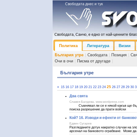
Свободата днес и тук
Свободата, Санчо, е едно от най-ценните блага
Политика
Литература
Визии
България утре
|
Свободата
|
Позиция
|
Св
Очи в очи
|
Писма от другаде
|
България утре
25
«
15
16
17
18
19
20
21
22
23
24
26
27
28
29
30
3
Два свята
Славея Балдева, www.wordpress.com
Съмнявал ли се е някой какъв ще бъде о
поиска разрешение да прати войски
Кой? 16. Изводи и ефекти от банково
Едвин Сугарев
Разгледаните дотук накратко случаи на зл
арсенал на банковото ограбване. Може да 