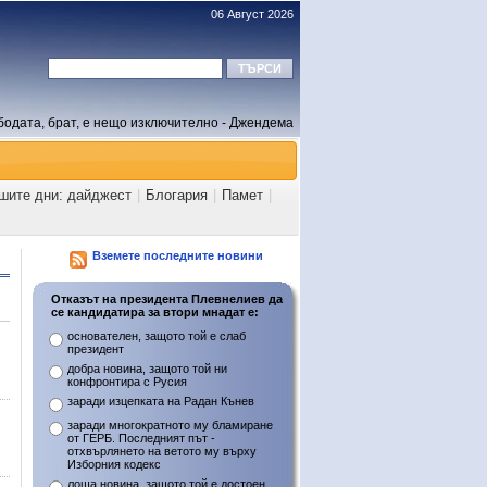
06 Август 2026
бодата, брат, е нещо изключително - Джендема
ашите дни: дайджест
|
Блогария
|
Памет
|
Вземете последните новини
Отказът на президента Плевнелиев да
се кандидатира за втори мнадат е:
основателен, защото той е слаб
президент
добра новина, защото той ни
конфронтира с Русия
заради изцепката на Радан Кънев
заради многократното му бламиране
от ГЕРБ. Последният път -
отхвърлянето на ветото му върху
Изборния кодекс
лоша новина, защото той е достоен