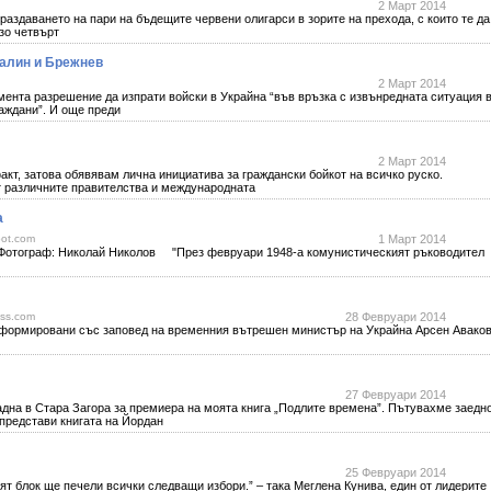
2 Март 2014
раздаването на пари на бъдещите червени олигарси в зорите на прехода, с които те да
изо четвърт
талин и Брежнев
2 Март 2014
мента разрешение да изпрати войски в Украйна “във връзка с извънредната ситуация 
раждани”. И още преди
2 Март 2014
кт, затова обявявам лична инициатива за граждански бойкот на всичко руско.
т различните правителства и международната
а
pot.com
1 Март 2014
отограф: Николай Николов "През февруари 1948-а комунистическият ръководител
ess.com
28 Февруари 2014
мировани със заповед на временния вътрешен министър на Украйна Арсен Аваков
27 Февруари 2014
адна в Стара Загора за премиера на моята книга „Подлите времена”. Пътувахме заедн
представи книгата на Йордан
25 Февруари 2014
т блок ще печели всички следващи избори.” – така Меглена Кунива, един от лидерите