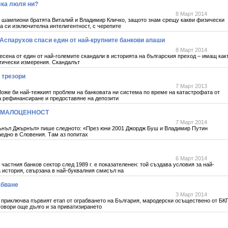
лка люля ни?
8 Март 2014
 шампиони братята Виталий и Владимир Кличко, защото знам срещу какви физически
ата си изключителна интелигентност, с черепите
р Аспарухов спаси един от най-крупните банкови апаши
8 Март 2014
ресена от един от най-големите скандали в историята на българския преход – имащ как
тически измерения. Скандалът
 трезори
7 Март 2013
Може би най-тежкият проблем на банковата ни система по време на катастрофата от
на рефинансиране и предоставяне на депозити
А МАЛОЦЕННОСТ
7 Март 2014
ънъл Джърнъл» пише следното: «През юни 2001 Джордж Буш и Владимир Путин
аедно в Словения. Там аз попитах
6 Март 2014
частния банков сектор след 1989 г. е показателенен: той създава условия за най-
 история, свързана в най-буквалния смисъл на
абване
3 Март 2014
е приключва първият етап от ограбването на България, мародерски осъществено от БК
говори още дълго и за приватизирането