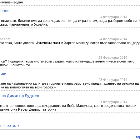
нтуален водач
алели
24 Февруари 2014
 отминати. Длъжни сме да се вгледаме в тях, да ги разчетем, за да разберем себе си. 
жем. Най-важният: и Украйна,
ess.com
24 Февруари 2014
ка, както досега. Източната част и Харков може да искат възстановяване на „реда
23 Февруари 2014
си? Поредният комунистически сатрап, който изглеждаше вечен и несменяем като
рино? Защото и ти
съци
23 Февруари 2014
не на националния капитал в годините напосредствено преди падането на режима на
ка на типологията на този грабеж –
т на Димитър Луджев
21 Февруари 2014
телство, оповестено в разследването на Люба Манолова, което предизвиква гнева и
дението на Ръсел Дейвис, автор на
1
32
33
34
»
го