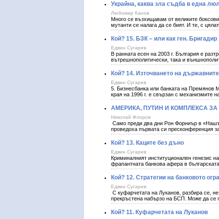
Украйна, каква зла съдба в една лю
Любомир Канов
Много се възхищавам от великите боксови
мутанти се налага да се бият. И те, с цял
Кой? 15. БЗК – или как ген. Бригади
Едвин Сугарев
В ранната есен на 2003 г. България е разт
вътрешнополитически, така и външнополи
Кой? 14. Източването на държавните
Eдвин Сугарев
5. Бизнесбанка или банката на Премянов 
края на 1996 г. е свързан с механизмите 
АМЕРИКА, ПУТИН И КОМПЛЕКСА З
Николай Флоров
Само преди два дни Рон Форниър в «Наш
проведоха първата си пресконференция з
Кой? 13. Каците без дъно
Едвин Сугарев
Криминалният институционален генезис на 
фрапантната банкова афера в българската
Кой? 12. Стратегии на банковото огр
Едвин Сугарев
С куфарчетата на Луканов, разбира се, н
прекръстена набързо на БСП. Може да се 
Кой? 11. Куфарчетата на Луканов