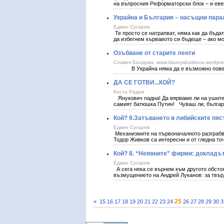
на въпросния Реформаторски блок – и еве
Украйна и България – насъщни пар
Едвин Сугарев
Те просто се натрапват, няма как да бъдат
да избегнем кървавото си бъдеще – ако мо
Озъбване от старите ленти
Славея Балдева, www.slaveyabaldeva.wordpr
В Украйна няма да е възможно повече та
ДА СЕ ГОТВИ...КОЙ?
Коста Радев
Янукович падна! Да вярваме ли на ушите 
самият батюшка Путин! Чуваш ли, бълга
Кой? 9.Затъването в либийските пя
Едвин Сугарев
Механизмите на първоначалното разграбва
Тодор Живков са интересни и от гледна точ
Кой? 8. “Неявните” фирми: докладъ
Едвин Сугарев
А сега нека се върнем към другото обстоя
възмущението на Андрей Луканов: за твър
25
«
15
16
17
18
19
20
21
22
23
24
26
27
28
29
30
3