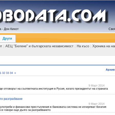
 - Дон Кихот
Сво
Други
ят
|
АЕЦ "Белене" и българската независимост
|
На късо
|
Хроника на н
Архив
1
32
33
34
»
9 Март 2014
тговорът на съответната институция в Русия, когато президентът на страната
то разграбване
9 Март 2014
оупотреби и финансови престъпления в банковата система не изчерпват богатия
се говори още дълго за разграбването