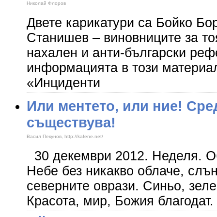
Николай Флоров
Двете карикатури са Бойко Бо
Станишев – виновниците за то
нахален и анти-български ре
информацията в този материал 
«Инциденти
Или ментето, или ние! Сре
съществува!
Васил Пекунов, http://kafene.net/
30 декември 2012. Неделя. О
Небе без никакво облаче, слън
северните оврази. Синьо, зеле
Красота, мир, Божия благодат