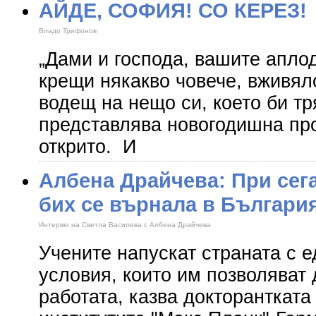
АЙДЕ, СОФИЯ! СО КЕРЕЗ!
Владо Трифонов
„Дами и господа, вашите апло
крещи някакво човече, вживяло
водещ на нещо си, което би т
представлява новогодишна пр
открито. И
Албена Драйчева: При сег
бих се върнала в Българи
Интервю на Светла Василева с Албена Драйчева
Учените напускат страната с е
условия, които им позволяват
работата, казва докторантката