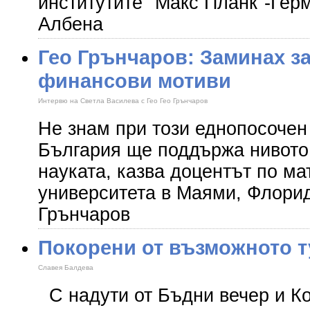
институтите "Макс Планк"-Ге
Албена
Гео Грънчаров: Заминах з
финансови мотиви
Интервю на Светла Василева с Гео Гео Грънчаров
Не знам при този еднопосочен
България ще поддържа нивото
науката, казва доцентът по ма
университета в Маями, Флори
Грънчаров
Покоpени от възможното т
Славея Балдева
С надути от Бъдни вечер и К