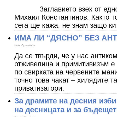
Заглавието взех от едно 
Михаил Константинов. Както то
сега ще кажа, не знам защо ки
ИМА ЛИ “ДЯСНО” БЕЗ А
Иван Сухиванов
Да се твърди, че у нас антико
отживелица и примитивизъм е 
по свирката на червените ман
точно това чакат – хилядите т
приватизатори,
За драмите на десния изби
на десницата и за бъдеще