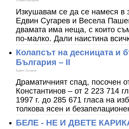
Славея Балдева
Изкушавам се да се намеся в 
Едвин Сугарев и Весела Пашев
двамата има неща, с които съм
по-малко. Дали наистина всичк
Колапсът на десницата и 
България – ІІ
Едвин Сугарев
Драматичният спад, посочен о
Константинов – от 2 223 714 г
1997 г. до 285 671 гласа на изб
толкова ясен и безапелационе
БЕЛЕ - НЕ И ДВЕТЕ КАРИ