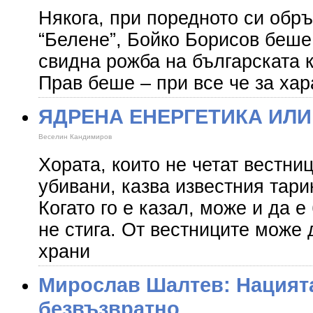
Някога, при поредното си об
“Белене”, Бойко Борисов беше
свидна рожба на българската к
Прав беше – при все че за хар
ЯДРЕНА ЕНЕРГЕТИКА ИЛИ
Веселин Кандимиров
Хората, които не четат вестни
убивани, казва известния тари
Когато го е казал, може и да е
не стига. От вестниците може 
храни
Мирослав Шалтев: Нацията
безвъзвратно