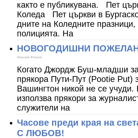
както е публикувана. Пет цър
Коледа Пет църкви в Бургаско
дните на Коледните празници,
полицията. На
НОВОГОДИШНИ ПОЖЕЛАН
Николай Флоров
Когато Джордж Буш-младши за
прякора Пути-Пут (Pootie Put) 
Вашингтон никой не се учуди. 
използва прякори за журналист
служители на
Часове преди края на све
С ЛЮБОВ!