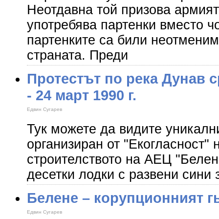
Неотдавна той призова армият
употребява партенки вместо ч
партенките са били неотменим
страната. Преди
Протестът по река Дунав 
- 24 март 1990 г.
Едвин Сугарев
Тук можете да видите уникални
организиран от "Екогласност" н
строителството на АЕЦ "Белен
десетки лодки с развени сини
Белене – корупционният г
Едвин Сугарев