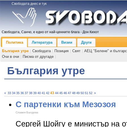
Свободата днес и тук
Свободата, Санчо, е едно от най-ценните блага - Дон Кихот
Политика
Литература
Визии
Други
България утре
|
Свободата
|
Позиция
|
Свят
|
АЕЦ "Белене" и българс
Очи в очи
|
Писма от другаде
|
България утре
43
«
33
34
35
36
37
38
39
40
41
42
44
45
46
47
48
49
50
51
52
»
С партенки към Мезозоя
Славея Балдева
Сергей Шойгу е министър на о