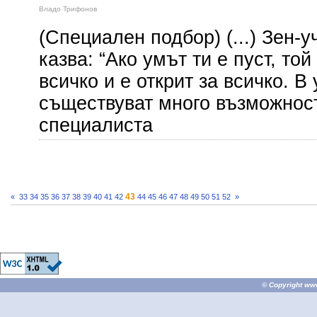
Владо Трифонов
(Специален подбор) (...) Зен-
казва: “Ако умът ти е пуст, той
всичко и е открит за всичко. 
съществуват много възможност
специалиста
43
«
33
34
35
36
37
38
39
40
41
42
44
45
46
47
48
49
50
51
52
»
© Copyright
ww