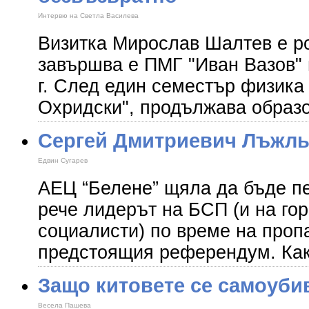
Интервю на Светла Василева
Визитка Мирослав Шалтев е ро
завършва е ПМГ "Иван Вазов" 
г. След един семестър физика
Охридски", продължава образ
Сергей Дмитриевич Лъжль
Eдвин Сугарев
АЕЦ “Белене” щяла да бъде пе
рече лидерът на БСП (и на го
социалисти) по време на проп
предстоящия референдум. Как
Защо китовете се самоуби
Весела Пашева