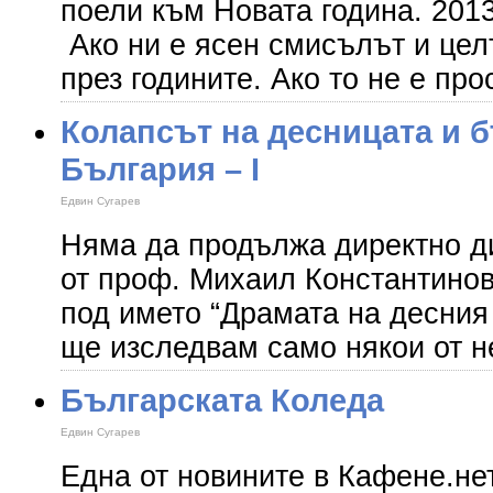
поели към Новата година. 2013
Ако ни е ясен смисълът и цел
през годините. Ако то не е пр
Колапсът на десницата и 
България – І
Едвин Сугарев
Няма да продължа директно д
от проф. Михаил Константино
под името “Драмата на десния и
ще изследвам само някои от н
Българската Коледа
Eдвин Сугарев
Една от новините в Кафене.нет