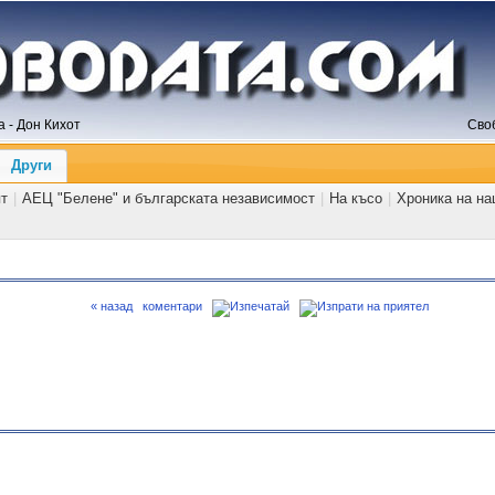
 - Дон Кихот
Сво
Други
ят
|
АЕЦ "Белене" и българската независимост
|
На късо
|
Хроника на на
« назад
коментари