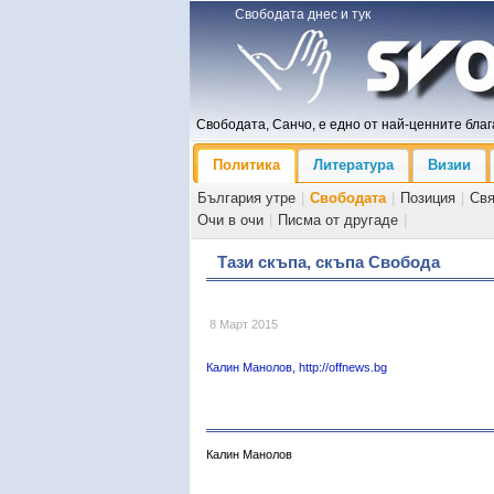
Свободата днес и тук
Свободата, Санчо, е едно от най-ценните блага
Политика
Литература
Визии
България утре
|
Свободата
|
Позиция
|
Св
Очи в очи
|
Писма от другаде
|
Тази скъпа, скъпа Свобода
8 Март 2015
Калин Манолов, http://offnews.bg
Калин Манолов