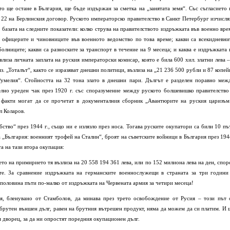
о ще остане в България, ще бъде издържан за сметка на „занятата земя“. Със съгласието 
. 22 на Берлинския договор. Руското императорско правителство в Санкт Петербург изчисля
 базата на следните показатели: колко струва на правителството издръжката във военно вре
а офицерите и чиновниците във военното ведомство по това време; какви са всекидневни
олниците; какви са разноските за транспорт в течение на 9 месеца; и каква е издръжката 
лиза личната заплата на руския императорски комисар, която е била 600 хил. златни лева –
яз. „Тоталът“, както се изразяват днешни политици, възлиза на „21 236 500 рубли и 87 копей
умелия“. Стойността на 32 тона злато в днешни пари. Дългът е разделен поравно меж
елно уреден чак през 1920 г. със споразумение между руското болшевишко правителство
 факти могат да се прочетат в документалния сборник „Авантюрите на руския царизъм
л Коларов.
тво“ през 1944 г., също ни е излязло през носа. Тогава руските окупатори са били 10 пъ
а „България: военният трофей на Сталин“, броят на съветските войници в България през 194
а на тази втора окупация:
то на примирието тя възлиза на 20 558 194 361 лева, или по 152 милиона лева на ден, спор
те. За сравнение издръжката на германските военнослужещи в страната за три години
и половина пъти по-малко от издръжката на Червената армия за четири месеца!
, бленувано от Стамболов, да минава през трето освобождение от Русия – този път 
 брутен външен дълг, равен на брутния вътрешен продукт, няма да можем да си платим. И 
 дворец, за да ни опростят поредния окупационен дълг.