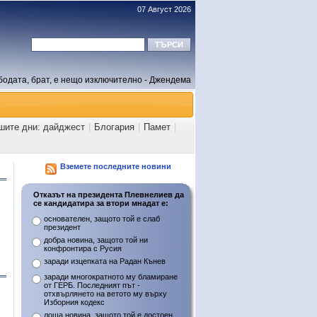
07 Август 2026
бодата, брат, е нещо изключително - Джендема
шите дни: дайджест
|
Блогария
|
Памет
|
Вземете последните новини
Отказът на президента Плевнелиев да
се кандидатира за втори мнадат е:
основателен, защото той е слаб
президент
добра новина, защото той ни
конфронтира с Русия
заради изцепката на Радан Кънев
заради многократното му бламиране
от ГЕРБ. Последният път -
отхвърлянето на ветото му върху
Изборния кодекс
лоша новина, защото той е достоен