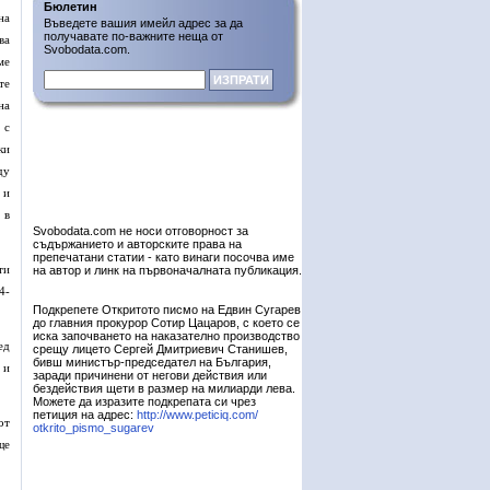
Бюлетин
на
Въведете вашия имейл адрес за да
получавате по-важните неща от
ва
Svobodata.com.
ме
те
на
 с
ки
ду
 и
 в
Svobodata.com не носи отговорност за
съдържанието и авторските права на
препечатани статии - като винаги посочва име
ти
на автор и линк на първоначалната публикация.
4-
Подкрепете Откритото писмо на Едвин Сугарев
до главния прокурор Сотир Цацаров, с което се
иска започването на наказателно производство
ед
срещу лицето Сергей Дмитриевич Станишев,
бивш министър-председател на България,
 и
заради причинени от негови действия или
бездействия щети в размер на милиарди лева.
Можете да изразите подкрепата си чрез
петиция на адрес:
http://www.peticiq.com/
от
otkrito_pismo_sugarev
ще