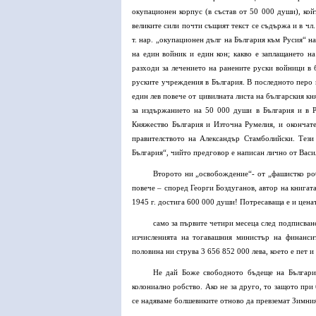
окупационен корпус (в състав от 50 000 души), койт
великите сили почти същият текст се съдържа и в чл
т. нар. „окупационен дълг на България към Русия“ на
на един войник и един кон; какво е заплащането н
разходи за лечението на ранените руски войници в б
руските учреждения в България. В последното перо в
един лев повече от цивилната листа на българския кн
за издържанието на 50 000 души в България и в Р
Княжество България и Източна Румелия, и окончат
правителството на Александър Стамболийски. Тези
България“, чийто предговор е написан лично от Васи
Второто ни „освобождение“- от „фашистко робс
повече – според Георги Боздуганов, автор на книгат
1945 г. достига 600 000 души! Потресаваща е и ценат
само за първите четири месеца след подписване
изчисленията на тогавашния министър на финанси
половина ни струва 3 656 852 000 лева, което е пет 
Не дай Боже свободното бъдеще на България
колониално робство. Ако не за друго, то защото при
се надяваме болшевиките отново да превземат Зимния