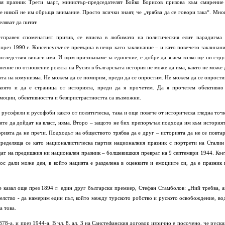
ия празник Трети март, министър-председателят Бойко Борисов призова към смирение
е никой не им обръща внимание. Просто всички знаят, че „трябва да се говори така“. Мно
еляват да питат.
отправен споменатият призив, се вписва в любимата на политическия елит парадигма 
 през 1990 г. Консенсусът се превърна в нещо като заклинание – и като повечето заклинани
последствия винаги има. И щом призоваваме за единение, е добре да знаем колко ще ни стру
нение по отношение ролята на Русия в българската история не може да има, както не може 
та на комунизма. Не можем да се помирим, преди да се опростим. Не можем да се опрости
оято и да е страница от историята, преди да я прочетем. Да я прочетем обективно
емоции, обективността и безпристрастността са възможни.
а русофили и русофоби както от политическа, така и още повече от историческа гледна точк
ите да дойдат на власт, няма. Второ – защото не бих препоръчал подхода им към историят
рията да не пречи. Подходът на обществото трябва да е друг – историята да не се повтар
пределяща се като националистическа партия националния празник с портрети на Сталин
ат на предишния ни национален празник – болшевишкия преврат на 9 септември 1944. Кое
с дали може ден, в който нацията е разделена в оценките и емоциите си, да е празник 
е казал още през 1894 г. един друг български премиер, Стефан Стамболов: „Ний требва, а
телство - да намерим един път, който между турското робство и руското освобождение, во
а това.
78-а, и през 1944-а. В чл. 8, ал. 3 на Санстефанския договор изрично е посочено, че руски