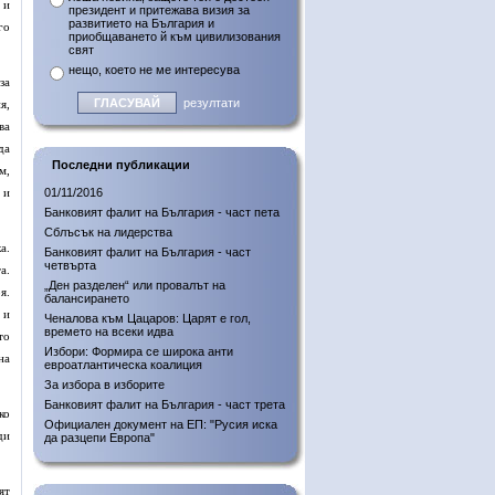
 и
президент и притежава визия за
развитието на България и
го
приобщаването й към цивилизования
свят
нещо, което не ме интересува
за
резултати
я,
ва
да
Последни публикации
м,
 и
01/11/2016
Банковият фалит на България - част пета
Сблъсък на лидерства
а.
Банковият фалит на България - част
четвърта
а.
„Ден разделен“ или провалът на
я.
балансирането
 и
Ченалова към Цацаров: Царят е гол,
времето на всеки идва
то
Избори: Формира се широка анти
на
евроатлантическа коалиция
За избора в изборите
Банковият фалит на България - част трета
ко
Официален документ на ЕП: "Русия иска
ди
да разцепи Европа"
ят