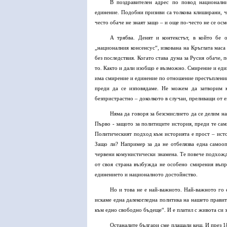
В поздравителен адрес по повод националн
единение. Подобни призиви са толкова клиширани, ч
често обаче не знаят защо – и още по-често не се осм
А трябва. Денят и контекстът, в който бе 
„националния консенсус“, изкована на Кръглата маса
без последствия. Когато става дума за Русия обаче, 
то. Както и дали изобщо е възможно. Смирение и еди
има смирение и единение по отношение престъпления
преди да се изповядаме. Не можем да затворим к
безпристрастно – доколкото в случаи, преливащи от 
Няма да говоря за безсмислието да се делим н
Първо - защото за политиците история, преди те сам
Политическият подход към историята е прост – исто
Защо ли? Например за да не отбелязва една самоо
червени комунистически знамена. Те повече подхожд
от своя страна възбужда не особено смирения въпро
единението и националното достойнство.
Но и това не е най-важното. Най-важното го 
искаме една далекогледна политика на нашето прави
към едно свободно бъдеще“. И е платил с живота си з
Останалите българи сме плащали кеш. И през 18