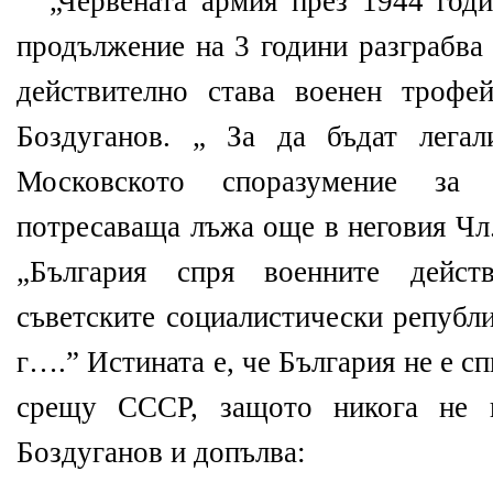
„Червената армия през 1944 годи
продължение на 3 години разграбва 
действително става военен трофе
Боздуганов. „ За да бъдат легал
Московското споразумение за
потресаваща лъжа още в неговия Чл.
„България спря военните дейс
съветските социалистически републ
г….” Истината е, че България не е с
срещу СССР, защото никога не г
Боздуганов и допълва: