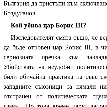
България да пристъпи към сключван
Боздуганов.
Кой убива цар Борис
III?
Изследователят смята също, че ве
да бъде отровен цар Борис III, в ч
сериозната пречка към завлад
Убийствата на неудобни политиче
били обичайна практика на съветск
западните съюзници са нямали ни
отстранен от политическата сцен
глава. „По това време царят започ