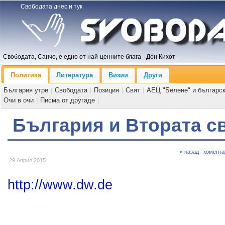
Свободата днес и тук
Свободата, Санчо, е едно от най-ценните блага - Дон Кихот
Политика
Литература
Визии
Други
България утре
|
Свободата
|
Позиция
|
Свят
|
АЕЦ "Белене" и българс
Очи в очи
|
Писма от другаде
|
България и Втората с
« назад
комента
29 Април 2015
http://www.dw.de