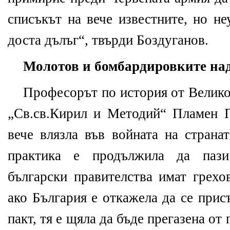
списъкът на вече известните, но не
доста дълъг“, твърди Боздуганов.
Молотов и бомбардировките над
Професорът по история от Велико
„Св.св.Кирил и Методий“ Пламен 
вече влязла във войната на страна
практика е продължила да пази 
български правителства имат грехо
ако България е откажела да се при
пакт, тя е щяла да бъде прегазена от