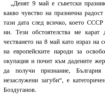
„Денят 9 май е съветски празни
какво чувство на празнична радост
тази дата след всичко, което СССР
ни. Тези обстоятелства ме карат
честването на 8 май като израз на 
на европейските народи за освоб
окупация и почит към дадените жер
да получи признание, България
незаслужени загуби“, е категориче
Боздуганов.