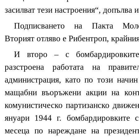
засилват тези настроения“, допълва и
Подписването на Пакта Моло
Вторият отляво е Рибентроп, крайни
И второ – с бомбардировкит
разстроена работата на правите
администрация, като по този начин
мащабни въоръжени акции на кон
комунистическо партизанско движен
януари 1944 г. бомбардировките 
месеца по нареждане на президен