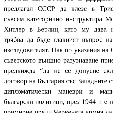
предлагал СССР да влезе в Трис
съвсем категорично инструктира Мо
Хитлер в Берлин, като му дава н
трябва да бъде главният въпрос на
изследователят. Пак по указания на 
съветското външно разузнаване при
предвижда “да не се допусне скл
договор на България със Западните 
дипломатически маневри и ман
български политици, през 1944 г. е
примирие преди Червената армия да 