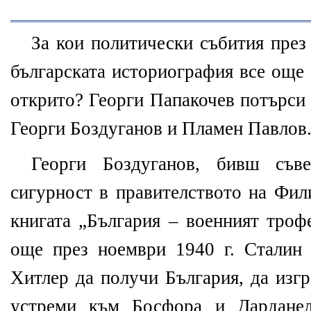
За кои политически събития през
българската историография все още 
открито? Георги Папакочев потърси
Георги Боздуганов и Пламен Павлов
Георги Боздуганов, бивш съве
сигурност в правителството на Фил
книгата „България – военният троф
още през ноември 1940 г. Сталин 
Хитлер да получи България, да изгр
устреми към Босфора и Дарданел