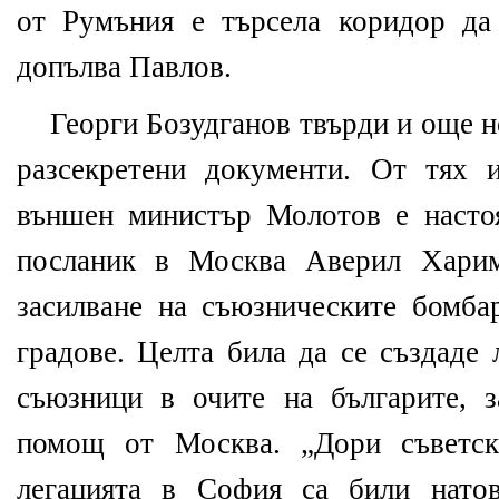
от Румъния е търсела коридор да
допълва Павлов.
Георги Бозудганов твърди и още н
разсекретени документи. От тях и
външен министър Молотов е насто
посланик в Москва Аверил Харим
засилване на съюзническите бомба
градове. Целта била да се създаде
съюзници в очите на българите, з
помощ от Москва. „Дори съветск
легацията в София са били натов