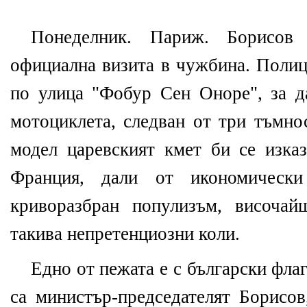
Понеделник. Париж. Борисов
официална визита в чужбина. Полиц
по улица "Фобур Сен Оноре", за д
мотоциклета, следван от три тъмно
модел царевският кмет би се изказ
Франция, дали от икономическ
криворазбран популизъм, височай
такива непретенциозни коли.
Едно от пежата е с български флаг
са министър-председателят Борисов