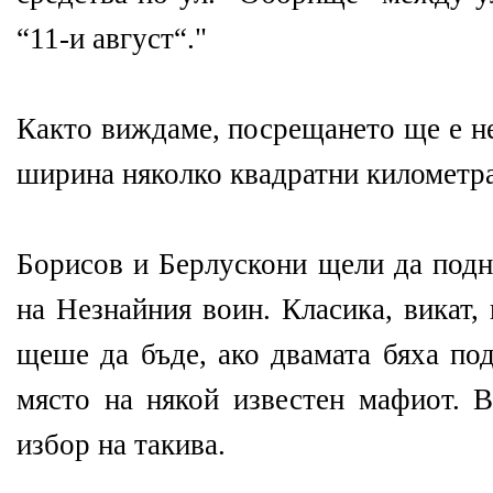
“11-и август“."
Както виждаме, посрещането ще е не
ширина няколко квадратни километра
Борисов и Берлускони щели да подн
на Незнайния воин. Класика, викат,
щеше да бъде, ако двамата бяха по
място на някой известен мафиот. 
избор на такива.