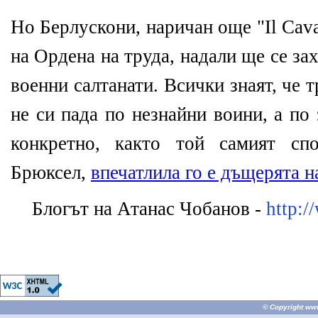
Но Берлускони, наричан още "Il Cava
на Ордена на труда, надали ще се за
военни салтанати. Всички знаят, че
не си пада по незнайни воини, а по
конкретно, както той самият сп
Брюксел,
впечатлила го е дъщерята 
Блогът на Атанас Чобанов -
http:/
© Copyright
ww