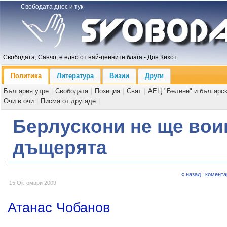
Свободата днес и тук
Свободата, Санчо, е едно от най-ценните блага - Дон Кихот
Политика
Литература
Визии
Други
България утре
|
Свободата
|
Позиция
|
Свят
|
АЕЦ "Белене" и българс
Очи в очи
|
Писма от другаде
|
Берлускони не ще воин
дъщерята
« назад
комента
15 Октомври 2009
Атанас Чобанов