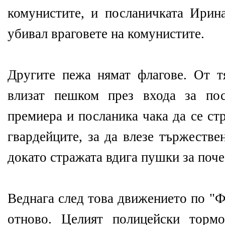
комунистите, и посланичката Ирин
убивал враговете на комунистите.
Другите пежа нямат флагове. От т
влизат пешком през входа за пос
премиера и посланика чака да се ст
гвардейците, за да влезе тържестве
докато стражата вдига пушки за поче
Веднага след това движението по "
отново. Целият полицейски тормо