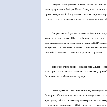
Според него реално е така, което си личал
регистрираната в Бейрут Литексбанк, която е прив
приватизация на КТБ е уязвима, тъй като приватизи
– поради което възниква въпросът,
с какви мотиви
БН
Според него Хауи се появява в България покр
късно е затворена от БНБ. Тази банка е учредена от
като представител на иранската страна. МБИР се пом
общината, – а сделката, с която Хауи увеличава ак
посредник
, отколкото реален купувач на сградата.
Впрочем злите езици – подчертава Лилов – свъ
като при това вероятно става дума за парите, придо
бяха задигнати 26 милиона паунда.
Става дума за
огромния скандал
, развихрил с
България. Скандалът е свързан с посещението на 
арестуван, тъй като в дома му са открити част от от
е подозиран във връзки с ИРА – и който е искал да 