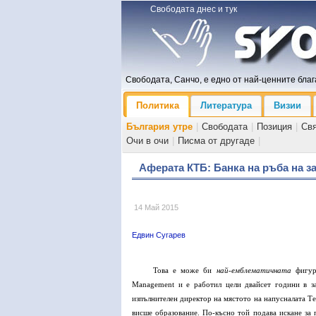
Свободата днес и тук
Свободата, Санчо, е едно от най-ценните блага
Политика
Литература
Визии
България утре
|
Свободата
|
Позиция
|
Св
Очи в очи
|
Писма от другаде
|
Аферата КТБ: Банка на ръба на за
14 Май 2015
Едвин Сугарев
Това е може би
най-емблематичната
фигура
Management
и е работил цели двайсет години в за
изпълнителен директор на мястото на напусналата Т
висше образование. По-късно той подава искане за 