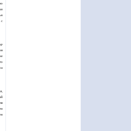
но
ки
ън
 с
ор
ия
не
то
са
я,
ай
ля
ти
ен