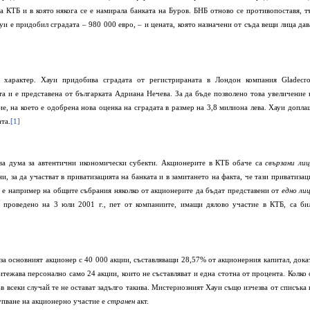
а КТБ и в която някога се е намирала банката на Буров. БНБ отново се противопоставя, т
и е придобил сградата – 980 000 евро, – и цената, която назначени от съда вещи лица дав
н характер. Хауи придобива сградата от регистрираната в Лондон компания
Gladecro
та и е представена от българката Адриана Нечева. За да бъде позволено това увеличение 
, на което е одобрена нова оценка на сградата в размер на 3,8 милиона лева. Хауи допла
та.
[1]
ва дума за автентични икономически субекти. Акционерите в КТБ обаче са
свързани ли
, за да участват в приватизацията на банката и в замитането на факта, че тази приватизац
а е например на общите събрания няколко от акционерите да бъдат представени от
едно ли
, проведено на 3 юли 2001 г., пет от компаниите, имащи дялово участие в КТБ, са би
каза основният акционер с 40 000 акции, съставляващи 28,57% от акционерния капитал, дока
тежава персонално само 24 акции, които не съставляват и една стотна от процента. Колко 
ъв всеки случай те не остават задълго такива. Мистериозният Хауи също изчезва от списъка 
упване на акционерно участие е
странен
акт.