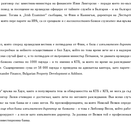
в разговор със заместник-министъра на финансите Илия Лингорски – поради което по-къс
т повод за посещение на ирландски офицери от тайните служби в България – и на българс
ване. Тогава в. „
Irish
Examiner
“ съобщава, че Флин и Кънингъм, директори на „Честърт
 която пере парите на ИРА, са се срещнали и с
високопоставен банков служител
във връзка
ел, която според ирландския вестник е потвърдена от Флин, е била
с изпълнителен директ
о
посредник
за нейното осъществяване е бил Хауи, който по това време вече не е в надзорн
всеки случай факт е, и то потвърден от вътрешния министър Петканов, че двамата ирландци 
 банкови сметки
по 1000 паунда – и то именно в КТБ, за които по време на разследване
е. Същевременно сума от 58 000 паунда е преведена на адвокатска кантора, като парите 
xander
Finance
,
Bulgarian
Property
Development
и
Addison
.
а“ връзка на Хауи, както и популярната теза за обвързаността на КТБ с КГБ, не мога да съд
ригор Лилов очевидно е достигнал, както личи по неговите разследвания. Във всеки случ
зис
на тази банка не е само негов. На пресконференцията, на която Николай Велков опреде
и
още един бивш изпълнителен директор на банката
– и това е Любомир Весов, който рабо
прокурист – а после като изпълнителен директор. За разлика от Велков той е професионал
 инвестиционна банка.