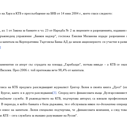
на Хауи в КТБ е прессъобщение на БНБ от 14 юни 2004 г., което гласи следното:
9, ал. 1 от Закона за банките и чл. 23 от Наредба № 2 за лицензите и разрешенията, издавани 
 ръководещ управление „Банков надзор“, госпожа Емилия Миланова издаде разрешение 
а капитала на Корпоративна Търговска Банка АД да запази акционерното си участие в разм
]
наменития си апорт със сградата на площад „Гарибалди“, потъва някъде – а КТБ се оказ
Василев. През 2006 г. той притежава вече 98,4% от капитала.
езиса на КТБ предлага разследващият журналист Григор Лилов в своята книга „Дуел“ (из
 Бургас, както и в други разследвания
[3]
. Според него финансовата къща „Булгарсовинвест
тайните служби
. В ръководството на КТБ, подчертава авторът, са влизали професионал
. В периода, в който банката е била държавна, тя е обслужвала някои
по-деликатни
операц
и износ на капитали. Лилов специално подчертава, че „финансовата компания, а след това
на КГБ
– сега службата за външно разузнаване на Русия“.