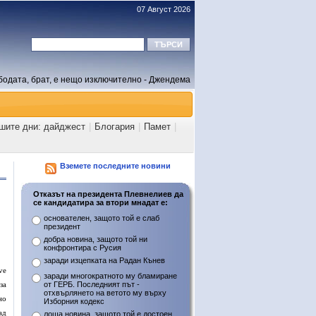
07 Август 2026
бодата, брат, е нещо изключително - Джендема
ашите дни: дайджест
|
Блогария
|
Памет
|
Вземете последните новини
Отказът на президента Плевнелиев да
се кандидатира за втори мнадат е:
основателен, защото той е слаб
президент
добра новина, защото той ни
конфронтира с Русия
заради изцепката на Радан Кънев
ve
заради многократното му бламиране
за
от ГЕРБ. Последният път -
отхвърлянето на ветото му върху
но
Изборния кодекс
ад
лоша новина, защото той е достоен