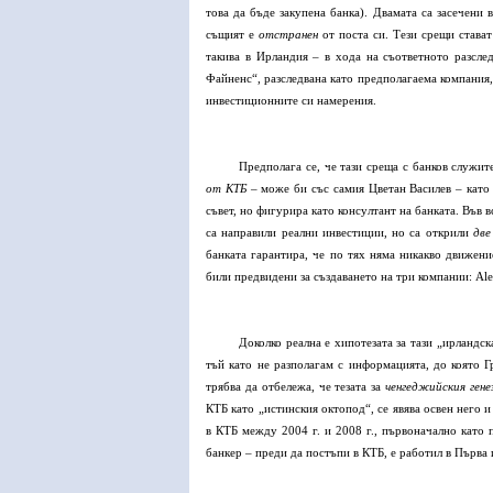
това да бъде закупена банка). Двамата са засечени
същият е
отстранен
от поста си. Тези срещи става
такива в Ирландия – в хода на съответното разслед
Файненс“, разследвана като предполагаема компания,
инвестиционните си намерения.
Предполага се, че тази среща с банков служит
от КТБ
– може би със самия Цветан Василев – кат
съвет, но фигурира като консултант на банката. Във 
са направили реални инвестиции, но са открили
две
банката гарантира, че по тях няма никакво движени
били предвидени за създаването на три компании:
Ale
Доколко реална е хипотезата за тази „ирландск
тъй като не разполагам с информацията, до която Г
трябва да отбележа, че тезата за
ченгеджийския гене
КТБ като „истинския октопод“, се явява освен него 
в КТБ между 2004 г. и 2008 г., първоначално като 
банкер – преди да постъпи в КТБ, е работил в Първа