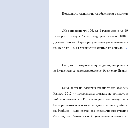
Последното официално съобщение за участието 
„На основание чл. 19б, ал. 1 във връзка с чл. 1
Българска народна банка, подуправителят на БНБ,
Джеймс Винсент Хауи при участие в увеличаването н
на 18,57 на 100 от увеличения капитал на банката.“
[2
След което американо-ирландецът, направил з
собственост на своя изпълнителен директор
Цветан 
Една доста по-различна гледна точка към ген
Кайлас, 2012 г.) посветена на атентата на летището в
чийто приемник е КТБ, е всъщност
структура на 
банкери, които освен това са служители на службите
на Булбанк – като сделки със специална продукция 
банката, са собственост на
Първо главно управление 