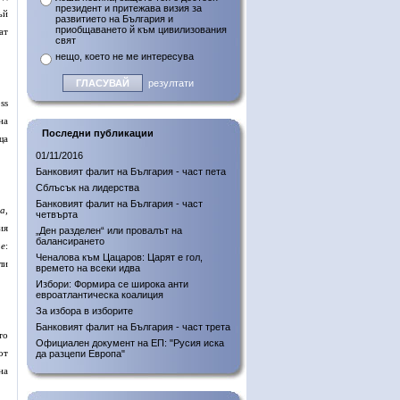
президент и притежава визия за
ъй
развитието на България и
приобщаването й към цивилизования
ат
свят
нещо, което не ме интересува
резултати
ss
на
Последни публикации
ща
01/11/2016
Банковият фалит на България - част пета
Сблъсък на лидерства
Банковият фалит на България - част
ца
,
четвърта
ия
„Ден разделен“ или провалът на
балансирането
це
:
Ченалова към Цацаров: Царят е гол,
ли
времето на всеки идва
Избори: Формира се широка анти
евроатлантическа коалиция
За избора в изборите
Банковият фалит на България - част трета
то
Официален документ на ЕП: "Русия иска
от
да разцепи Европа"
на