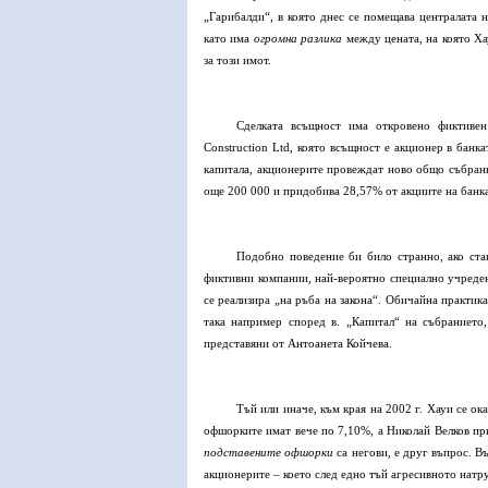
„Гарибалди“, в която днес се помещава централата н
като има
огромна разлика
между цената, на която Хау
за този имот.
Сделката всъщност има откровено фиктиве
Construction
L
td
, която всъщност е акционер в банка
капитала, акционерите провеждат ново общо събрание
още 200 000 и придобива 28,57% от акциите на банка
Подобно поведение би било странно, ако ста
фиктивни компании, най-вероятно специално учредени
се реализира „на ръба на закона“. Обичайна практик
така например според в. „Капитал“ на събранието
представяни от Антоанета Койчева.
Тъй или иначе, към края на 2002 г. Хауи се о
офшорките имат вече по 7,10%, а Николай Велков при
подставените офшорки
са негови, е друг въпрос. В
акционерите – което след едно тъй агресивното натр