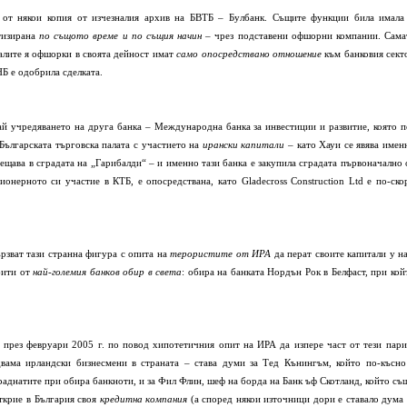
о от някои копия от изчезналия архив на БВТБ – Булбанк. Същите функции била имала
атизирана
по същото време и по същия начин
– чрез подставени офшорни компании. Сама
ралите я офшорки в своята дейност имат
само опосредствано отношение
към банковия сект
Б е одобрила сделката.
ай учредяването на друга банка – Международна банка за инвестиции и развитие, която п
 Българската търговска палата с участието на
ирански капитали
– като Хауи се явява имен
ещава в сградата на „Гарибалди“ – и именно тази банка е закупила сградата първоначално 
ционерното си участие в КТБ, е опосредствана, като
Gladecross
С
onstruction
L
td
е по-ско
рзват тази странна фигура с опита на
терористите от ИРА
да перат своите капитали у на
бити от
най-големия банков обир в света
: обира на банката Нордън Рок в Белфаст, при кой
е през февруари 2005 г. по повод хипотетичния опит на ИРА да изпере част от тези пари
двама ирландски бизнесмени в страната – става думи за Тед Кънингъм, който по-късно
краднатите при обира банкноти, и за Фил Флин, шеф на борда на Банк ъф Скотланд, който съ
открие в България своя
кредитна компания
(а според някои източници дори е ставало дума 