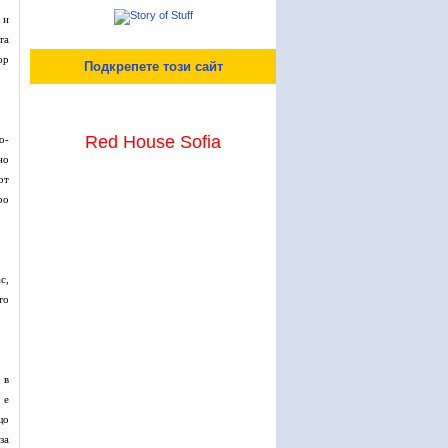
 и
та
ор
Подкрепете този сайт
Red House Sofia
о-
но
от
ро
с,
то
 в
 е
що
за