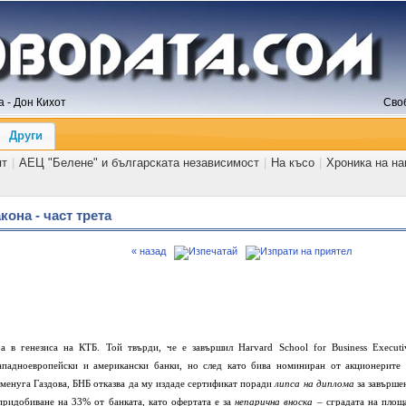
 - Дон Кихот
Сво
Други
ят
|
АЕЦ "Белене" и българската независимост
|
На късо
|
Хроника на н
кона - част трета
« назад
 в генезиса на КТБ. Той твърди, че е завършил
Harvard
S
chool
for
Business
Executi
падноевропейски и американски банки, но след като бива номиниран от акционерите 
еменуга Газдова, БНБ отказва да му издаде сертификат поради
липса на диплома
за завърше
придобиване на 33% от банката, като офертата е за
непарична вноска
– сградата на площ