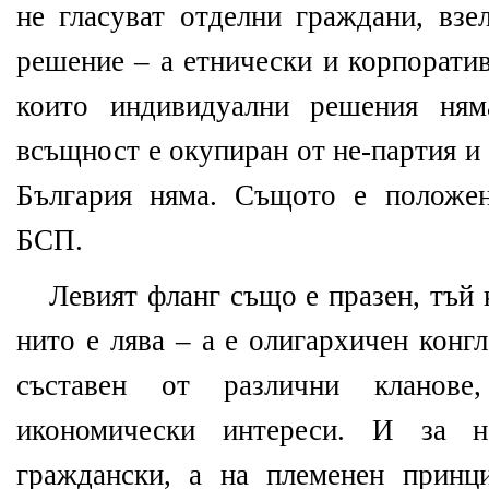
не гласуват отделни граждани, взе
решение – а етнически и корпорати
които индивидуални решения ням
всъщност е окупиран от не-партия и
България няма. Същото е положе
БСП.
Левият фланг също е празен, тъй 
нито е лява – а е олигархичен конгл
съставен от различни кланове
икономически интереси. И за 
граждански, а на племенен принц