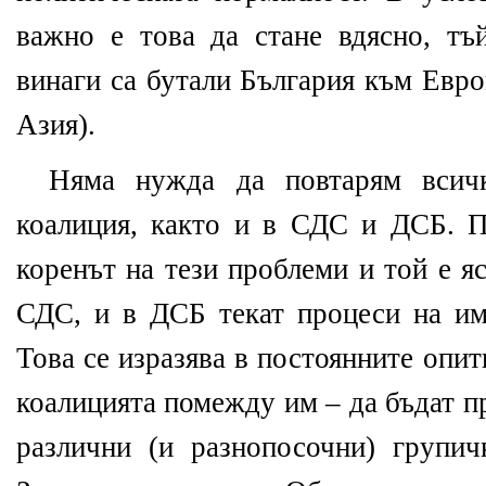
важно е това да стане вдясно, тъ
винаги са бутали България към Европ
Азия).
Няма нужда да повтарям всич
коалиция, както и в СДС и ДСБ. П
коренът на тези проблеми и той е я
СДС, и в ДСБ текат процеси на и
Това се изразява в постоянните опит
коалицията помежду им – да бъдат п
различни (и разнопосочни) групич