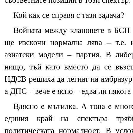
съответните позиции в този спектър.
Кой как се справя с тази задача?
Войната между клановете в БСП д
ще изскочи нормална лява – т.е. 
азиатски модели – партия. В либе
нищо, тъй като вместо да се възст
НДСВ решиха да легнат на амбразура
а ДПС – вече е ясно – едва ли някога
Вдясно е мътилка. А това е мног
единия край на спектъра тряб
политическата нормалност. В усло