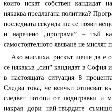
които искат собствен кандидат н
някаква предлагана политика? Прогр
последната секунда ще се появи нещ
и наречено „програма” – тъй ка
самостоятелното явяване не мислят 
Ако мислиха, рискът щеше да е о
се някакъв „син” кандидат в София 
в настоящата ситуация 8 процент
Следва това, че всички отписват въ
следват потоци от подигравки и м
накрая дори най-твърдите съмиш