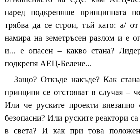
наред подкрепяше принципната по
трябва да се строи, тъй като: а/ о
намира на земетръсен разлом и е оп
и... е опасен – какво стана? Лид
подкрепя АЕЦ-Белене...
Защо? Откъде накъде? Как стан
принципи се отстояват в случая – ч
Или че руските проекти внезапно 
безопасни? Или руските реактори са
в света? И как при това положен