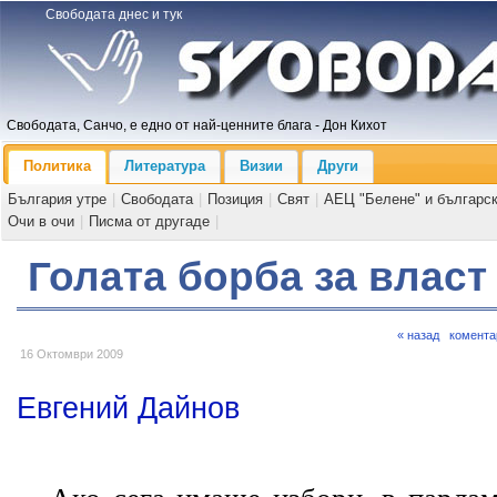
Свободата днес и тук
Свободата, Санчо, е едно от най-ценните блага - Дон Кихот
Политика
Литература
Визии
Други
България утре
|
Свободата
|
Позиция
|
Свят
|
АЕЦ "Белене" и българс
Очи в очи
|
Писма от другаде
|
Голата борба за власт
« назад
комента
16 Октомври 2009
Евгений Дайнов