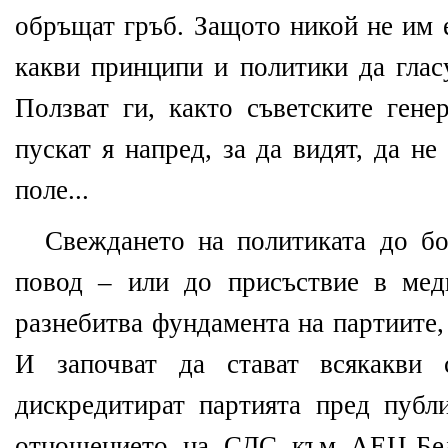
обръщат гръб. Защото никой не им 
какви принципи и политики да глас
Ползват ги, както съветските гене
пускат я напред, за да видят, да н
поле...
Свеждането на политиката до бо
повод – или до присъствие в мед
разнебитва фундамента на партиите,
И започват да стават всякакви 
дискредитират партията пред публ
отношението на СДС към АЕЦ-Бел