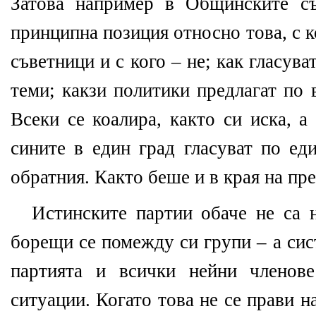
Затова например в Общинските съ
принципна позиция относно това, с к
съветници и с кого – не; как гласува
теми; какзи политики предлагат по 
Всеки се коалира, както си иска, 
сините в един град гласуват по ед
обратния. Както беше и в края на пр
Истинските партии обаче не са 
борещи се помежду си групи – а сис
партията и всички нейни членове
ситуации. Когато това не се прави н