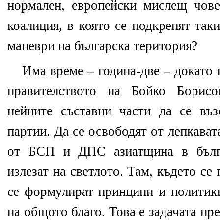
нормален, европейски мислещ чове
коалиция, в която се подкрепят так
маневри на българска територия?
Има време – година-две – докато 
правителството на Бойко Борисо
нейните съставни части да се въз
партии. Да се освободят от лепкава
от БСП и ДПС азиатщина в бълга
излезат на светлото. Там, където се
се формулират принципи и политик
на общото благо. Това е задачата пр