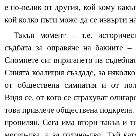
е по-велик от другия, кой кому как
кой колко пъти може да се извърти на
Такъв момент – т.е. историчес
съдбата за оправяне на бакиите –
Спомнете си: впрягането на съдебна
Синята коалиция създаде, за няколк
от обществена симпатия и от пол
Видя се, от кого се страхуват олига
това привлече обществена подкрепа.
пропилян. Сега има втори такъв и т
месец-два, а за година-две. Тъй ка