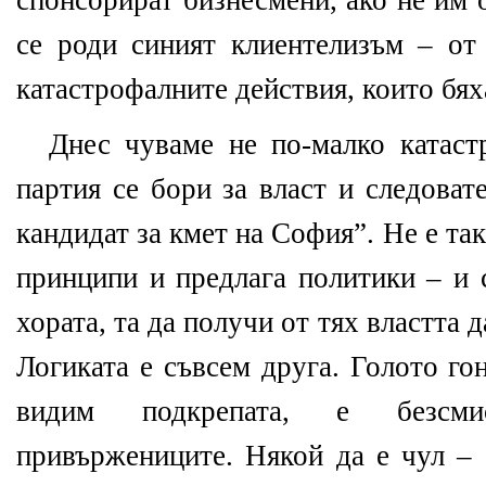
спонсорират бизнесмени, ако не им
се роди синият клиентелизъм – от
катастрофалните действия, които бях
Днес чуваме не по-малко катаст
партия се бори за власт и следоват
кандидат за кмет на София”. Не е так
принципи и предлага политики – и 
хората, та да получи от тях властта 
Логиката е съвсем друга. Голото гон
видим подкрепата, е безсм
привържениците. Някой да е чул –