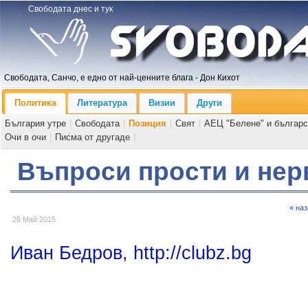
Свободата днес и тук
Свободата, Санчо, е едно от най-ценните блага - Дон Кихот
Политика
Литература
Визии
Други
България утре
|
Свободата
|
Позиция
|
Свят
|
АЕЦ "Белене" и българс
Очи в очи
|
Писма от другаде
|
Въпроси прости и нер
« на
26 Май 2015
Иван Бедров, http://clubz.bg