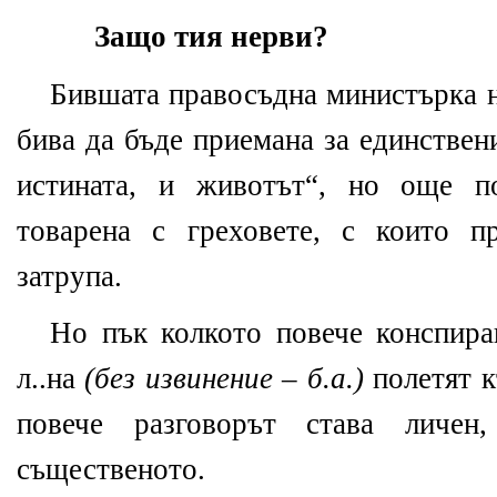
Защо тия нерви?
Бившата правосъдна министърка н
бива да бъде приемана за единствен
истината, и животът“, но още п
товарена с греховете, с които п
затрупа.
Но пък колкото повече конспирац
л..на
(без извинение – б.а.)
полетят к
повече разговорът става личе
същественото.