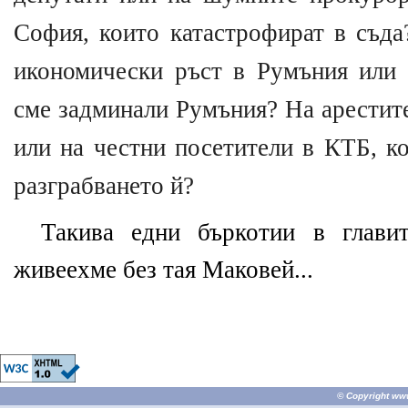
София, които катастрофират в съда
икономически ръст в Румъния или 
сме задминали Румъния? На арестит
или на честни посетители в КТБ, ко
разграбването й?
Такива едни бъркотии в глави
живеехме без тая Маковей...
© Copyright
ww