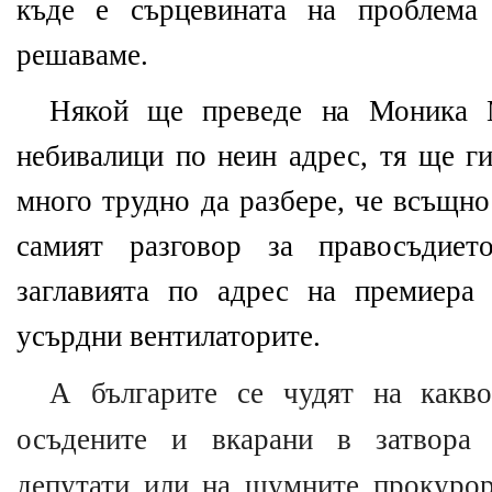
къде е сърцевината на проблема
решаваме.
Някой ще преведе на Моника М
небивалици по неин адрес, тя ще г
много трудно да разбере, че всъщно
самият разговор за правосъдие
заглавията по адрес на премиера
усърдни вентилаторите.
А българите се чудят на какво
осъдените и вкарани в затвора
депутати или на шумните прокуро