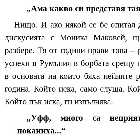
„Ама какво си представя та
Нищо. И ако някой се бе опитал 
дискусията с Моника Маковей, щ
разбере. Тя от години прави това – 
успехи в Румъния в борбата срещу 
в основата на които бяха нейните 
година. Който иска, само слуша. Кой
Който пък иска, ги изпълнява.
„Уфф, много са неприя
поканиха...“