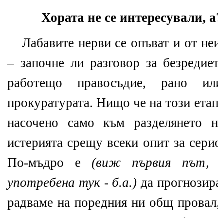
Хората не се интересували, а
Лабавите нерви се опъват и от не
– започне ли разговор за безредие
работещо правосъдие, рано и
прокуратурата. Нищо че на този ета
насочено само към разделянето 
истерията срещу всеки опит за сери
По-мъдро е
(виж първия път,
употребена тук - б.а.)
да прогнозира
радваме на поредния ни общ провал