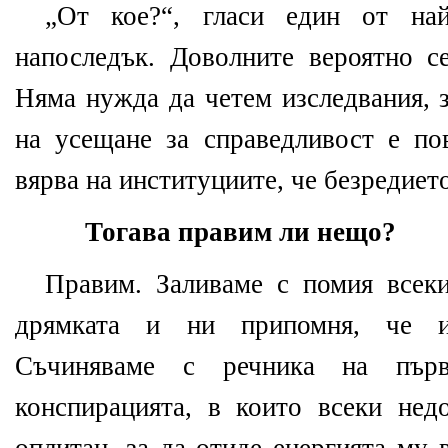
„От кое?“, гласи един от най
напоследък. Доволните вероятно с
Няма нужда да четем изследвания, з
на усещане за справедливост е по
вярва на институциите, че безредието
Тогава правим ли нещо?
Правим. Заливаме с помия всек
дрямката и ни припомня, че и
Съчиняваме с речника на първ
конспирацията, в които всеки нед
оплитан, за да отиде енергията му 