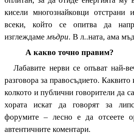
кисели многознайковци отстрани 
всеки, който се опитва да нап
изглеждаме
мъдри
. В л..ната, ама мъ
А какво точно правим?
Лабавите нерви се опъват най-ве
разговора за правосъдието. Каквито и
колкото и публични говорители да с
хората искат да говорят за лип
форумите – лесно е да отсеете о
автентичните коментари.