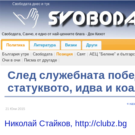
Свободата днес и тук
Свободата, Санчо, е едно от най-ценните блага - Дон Кихот
Политика
Литература
Визии
Други
България утре
|
Свободата
|
Позиция
|
Свят
|
АЕЦ "Белене" и българс
Очи в очи
|
Писма от другаде
|
След служебната побе
статуквото, идва и ко
« на
21 Юни 2015
Николай Стайков, http://clubz.bg