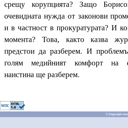
срещу корупцията? Защо Борис
очевидната нужда от законови пром
и в частност в прокуратурата? И к
момента? Това, както казва жур
предстои да разберем. И проблемъ
голям медийният комфорт на с
наистина ще разберем.
© Copyright
ww