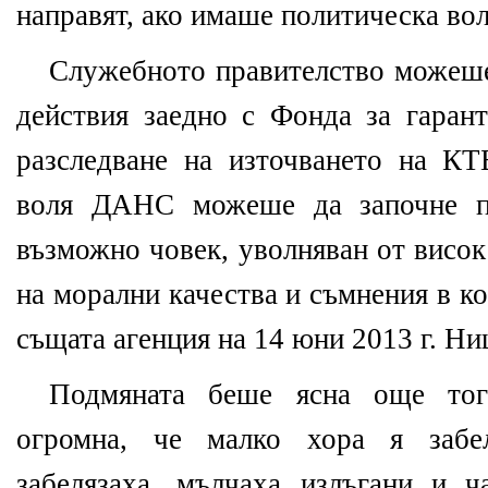
направят, ако имаше политическа вол
Служебното правителство можеш
действия заедно с Фонда за гарант
разследване на източването на К
воля ДАНС можеше да започне пр
възможно човек, уволняван от висок
на морални качества и съмнения в к
същата агенция на 14 юни 2013 г. Ни
Подмяната беше ясна още тог
огромна, че малко хора я забел
забелязаха, мълчаха излъгани и ч