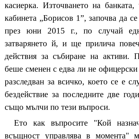
касиерка. Източването на банката,
кабинета „Борисов 1”, започва да се
през юни 2015 г., по случай ед
затварянето й, и ще прилича повеч
действия за събиране на активи.
беше сменен с едва ли не офицерски
разследван за всичко, което се е с
бездействие за последните две год
също мълчи по тези въпроси.
Ето как въпросите "Кой назна
всъщност управлява в момента" м