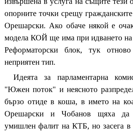
извършена в услуга на същите тези 
опорните точки срещу гражданските
Орешарски. Ако обаче някой е очак
модела КОЙ ще има при идването на
Реформаторски блок, тук отново
неприятен тип.
Идеята за парламентарна коми
"Южен поток" и неясното разпредел
бързо отиде в коша, в името на ко
Орешарски и Чобанов щяха да 
умишлен фалит на КТБ, но засега в 