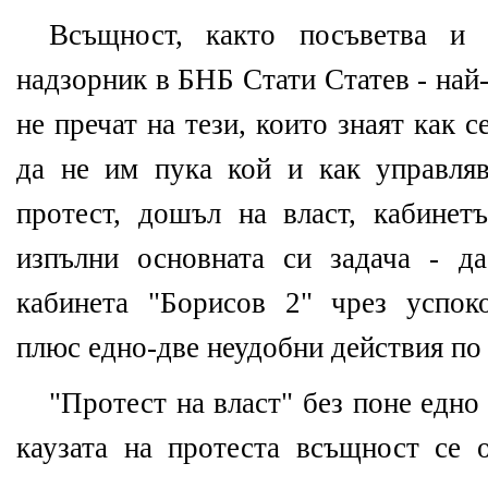
Всъщност, както посъветва 
надзорник в БНБ Стати Статев - най
не пречат на тези, които знаят как 
да не им пука кой и как управля
протест, дошъл на власт, кабине
изпълни основната си задача - д
кабинета "Борисов 2" чрез успок
плюс едно-две неудобни действия по 
"Протест на власт" без поне едно
каузата на протеста всъщност се о