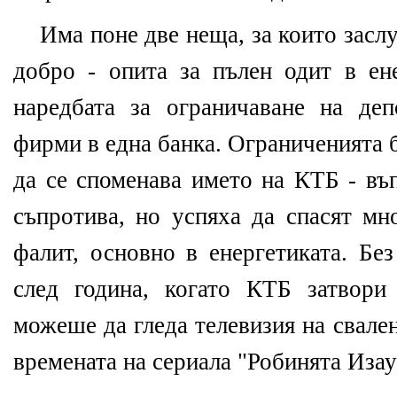
Има поне две неща, за които засл
добро - опита за пълен одит в ене
наредбата за ограничаване на де
фирми в една банка. Ограниченията б
да се споменава името на КТБ - въ
съпротива, но успяха да спасят м
фалит, основно в енергетиката. Бе
след година, когато КТБ затвори
можеше да гледа телевизия на свале
времената на сериала "Робинята Изау