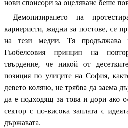
нови спонсори за оцеляване беше пов
Демонизирането на протести
кариеристи, жадни за постове, се п
на тези медии. Тя продължава 
Гьобелсовия принцип на повто
твърдение, че никой от десеткит
позиция по улиците на София, какт
девето коляно, не трябва да заема д
да е подходящ за това и дори ако о
сектор с по-висока заплата с идея
държавата.