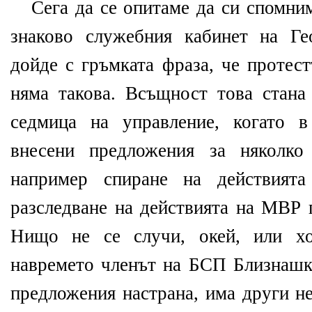
Сега да се опитаме да си спомни
знаково служебния кабинет на Ге
дойде с гръмката фраза, че протест
няма такова. Всъщност това стана
седмица на управление, когато в
внесени предложения за няколко
например спиране на действия
разследване на действията на МВР 
Нищо не се случи, окей, или хо
навремето членът на БСП Близнашки
предложения настрана, има други н