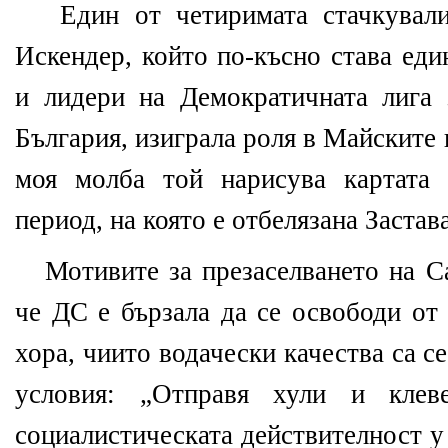
Един от четиримата стачкувал
Искендер, който по-късно става еди
и лидери на Демократичната лига 
България, изиграла роля в Майските 
моя молба той нарисува картата 
период, на която е отбелязана Застава
Мотивите за презаселването на С
че ДС е бързала да се освободи от
хора, чиито водачески качества са с
условия: „Отправя хули и кле
социалистическата действителност у