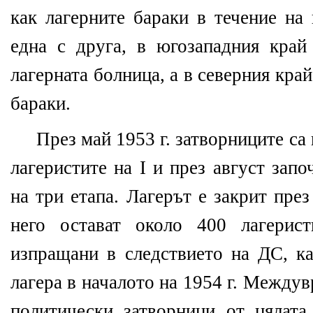
как лагерните бараки в течение на
една с друга, в югозападния край
лагерната болница, а в северния кра
бараки.
През май 1953 г. затворниците са 
лагеристите на І и през август зап
на три етапа. Лагерът е закрит през
него остават около 400 лагерис
изпращани в следствието на ДС, ка
лагера в началото на 1954 г. Между
политически затворници от цялат