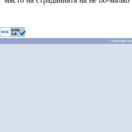
място на страданията на не по-малко
© Copyright
ww