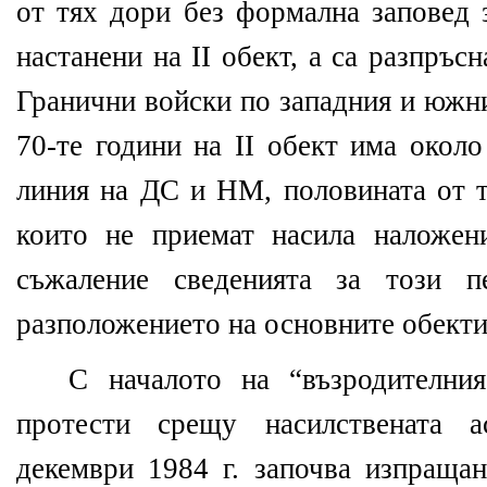
от тях дори без формална заповед з
настанени на ІІ обект, а са разпръсн
Гранични войски по западния и южни
70-те години на ІІ обект има окол
линия на ДС и НМ, половината от 
които не приемат насила наложен
съжаление сведенията за този п
разположението на основните обекти
С началото на “възродителни
протести срещу насилствената 
декември 1984 г. започва изпращан