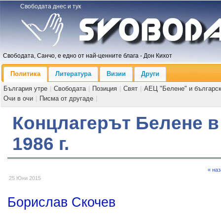
Свободата днес и тук
Свободата, Санчо, е едно от най-ценните блага - Дон Кихот
Политика
Литература
Визии
Други
България утре
|
Свободата
|
Позиция
|
Свят
|
АЕЦ "Белене" и българс
Очи в очи
|
Писма от другаде
|
Концлагерът Белене в 
1986 г.
« на
25 Юни 2015
Борислав Скочев