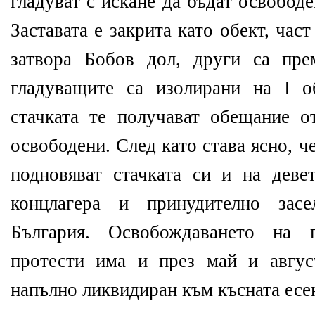
гладуват с искане да бъдат освобод
Заставата е закрита като обект, част
затвора Бобов дол, други са пре
гладуващите са изолирани на І о
стачката те получават обещание о
освободени. След като става ясно, 
подновяват стачката си и на деве
концлагера и принудително засе
България. Освобождаването на 
протести има и през май и авгус
напълно ликвидиран към късната есен