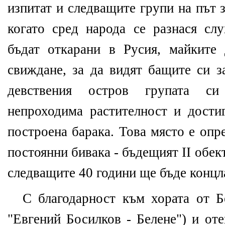
изпитат и следващите групи на път за
когато сред народа се разнася слу
бъдат откарани в Русия, майките
свиждане, за да видят бащите си з
девствения остров групата с
непроходима растителност и достиг
построена барака. Това място е опр
постоянни бивака - бъдещият ІІ обект
следващите 40 години ще бъде концл
С благодарност към хората от Б
"Евгений Босилков - Белене") и от