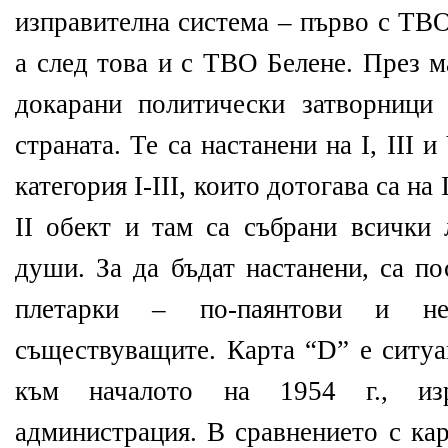
изправителна система – първо с ТВО
а след това и с ТВО Белене. През м
докарани политически затворници
страната. Те са настанени на І, ІІІ 
категория І-ІІІ, които дотогава са на
ІІ обект и там са събрани всички 
души. За да бъдат настанени, са п
плетарки – по-паянтови и не
съществуващите. Карта “
D
” е ситу
към началото на 1954 г., изр
администрация. В сравнението с ка