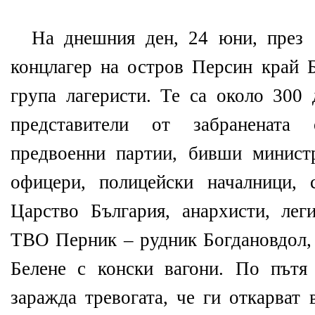
На днешния ден, 24 юни, през 
концлагер на остров Персин край Б
група лагеристи. Те са около 30
представители от забранената
предвоенни партии, бивши минист
офицери, полицейски началници,
Царство България, анархисти, лег
ТВО Перник – рудник Богдановдол, 
Белене с конски вагони. По пътя
заражда тревогата, че ги откарват