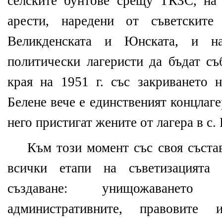
селските бунтове срещу ТКЗС, на
арести, наредени от съветски
Великденската и Юнската, и н
политически лагеристи да бъдат с
края на 1951 г. със закриванет
Белене вече е единственият концлаге
него пристигат жените от лагера в с.
Към този момент със своя съста
всички етапи на съветизацията
създаване: унищожаването 
административните, правовите и