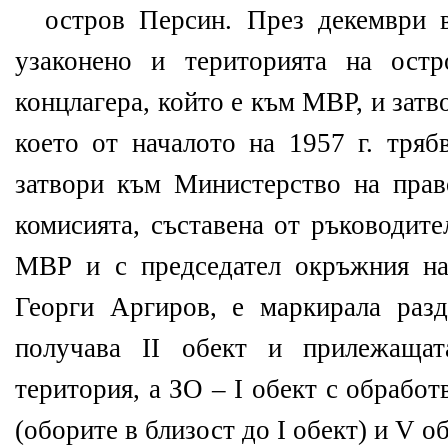
остров Персин. През декември 
узаконено и територията на ост
концлагера, който е към МВР, и зат
което от началото на 1957 г. тряб
затвори към Министерство на прав
комисията, съставена от ръководите
МВР и с председател окръжния н
Георги Аргиров, е маркирала раз
получава ІІ обект и прилежащат
територия, а ЗО – І обект с обработ
(
оборите в близост до І обект
)
и V об