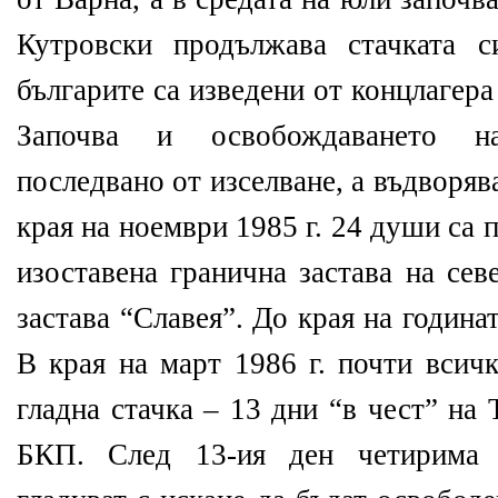
Кутровски продължава стачката 
българите са изведени от концлагера
Започва и освобождаването н
последвано от изселване, а въдворяв
края на ноември 1985 г. 24 души са п
изоставена гранична застава на сев
застава “Славея”. До края на година
В края на март 1986 г. почти всичк
гладна стачка – 13 дни “в чест” на
БКП. След 13-ия ден четирима