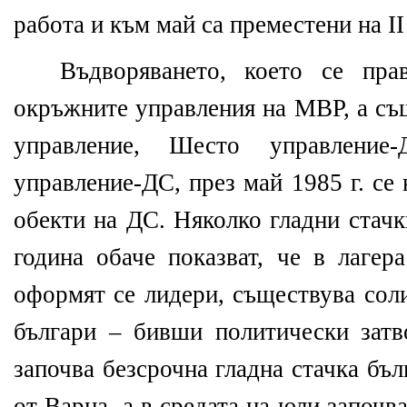
работа и към май са преместени на ІІ
Въдворяването, което се пр
окръжните управления на МВР, а съ
управление, Шесто управлени
управление-ДС, през май 1985 г. се
обекти на ДС. Няколко гладни стачк
година обаче показват, че в лагер
оформят се лидери, съществува сол
българи – бивши политически зат
започва безсрочна гладна стачка бъ
от Варна, а в средата на юли започва