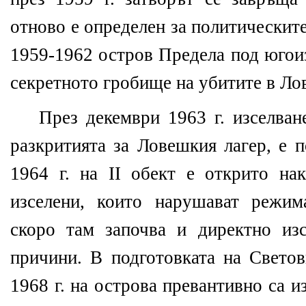
отново е определен за политическит
1959-1962 остров Предела под югои
секретното гробище на убитите в Ло
През декември 1963 г. изселван
разкритията за Ловешкия лагер, е 
1964 г. на ІІ обект е открито на
изселени, които нарушават режим
скоро там започва и директно из
причини. В подготовката на Свето
1968 г. на острова превантивно са 