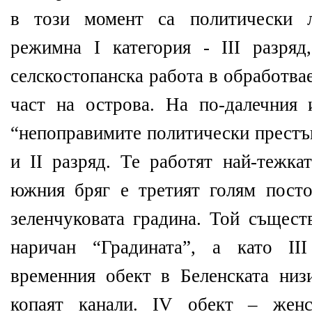
в този момент са политически л
режимна І категория - ІІІ разряд
селскостопанска работа в обработва
част на острова. На по-далечния 
“непоправимите политически престъп
и ІІ разряд. Те работят най-тежка
южния бряг е третият голям постоя
зеленчуковата градина. Той същест
наричан “Градината”, а като ІІ
временния обект в Беленската низи
копаят канали. ІV обект – женс