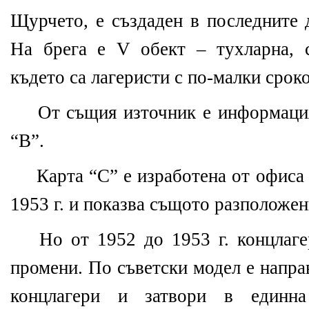
Щурчето, е създаден в последните 
На брега е V обект – тухларна, 
където са лагеристи с по-малки сроко
От същия източник е информацият
“В”.
Карта “С” е изработена от офиса
1953 г. и показва същото разположен
Но от 1952 до 1953 г. концлаге
промени. По съветски модел е напра
концлагери и затвори в единна 