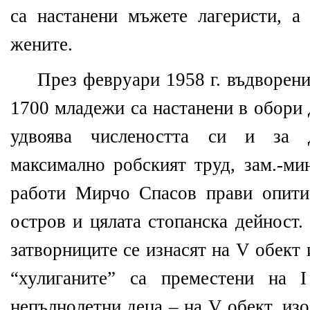
са настанени мъжете лагеристи, а
жените.
През февруари 1958 г. въдворени
1700 младежи са настанени в обори 
удвоява числеността си и за 
максимално робският труд, зам.-ми
работи Мирчо Спасов прави опит
остров и цялата стопанска дейност.
затворниците се изнасят на V обект 
“хулиганите” са преместени на І
непълнолетни деца – на V обект, из