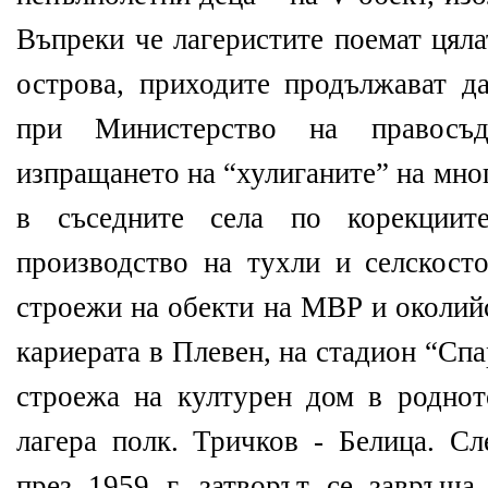
Въпреки че лагеристите поемат цяла
острова, приходите продължават да
при Министерство на правосъд
изпращането на “хулиганите” на мн
в съседните села по корекции
производство на тухли и селскост
строежи на обекти на МВР и околий
кариерата в Плевен, на стадион “Сп
строежа на културен дом в роднот
лагера полк. Тричков - Белица. С
през 1959 г. затворът се завръща 