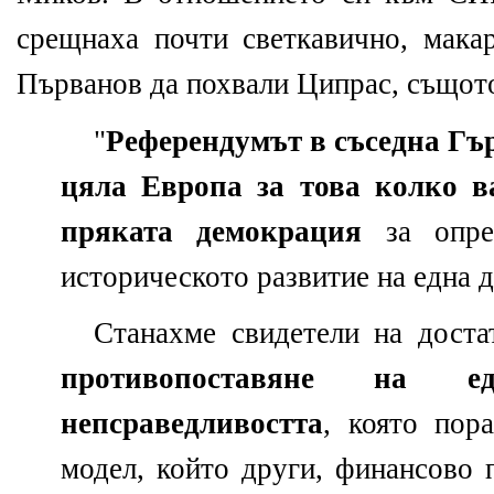
срещнаха почти светкавично, мака
Първанов да похвали Ципрас, същот
"
Референдумът в съседна Гъ
цяла Европа за това колко в
пряката демокрация
за опре
историческото развитие на една 
Станахме свидетели на доста
противопоставяне на 
непсраведливостта
, която пор
модел, който други, финансово