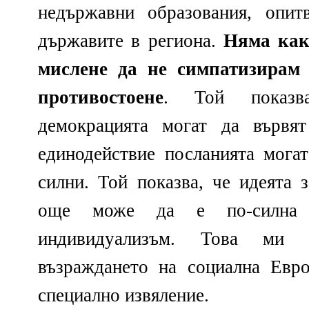
недържавни образования, опит
държавите в региона.
Няма как
мислене да не симпатизирам 
противостоене
. Той показв
демокрацията могат да вървя
единодействие посланията могат
силни. Той показва, че идеята 
още може да е по-силна о
индивидуализъм. Това ми 
възраждането на социална Евр
специално извяление.