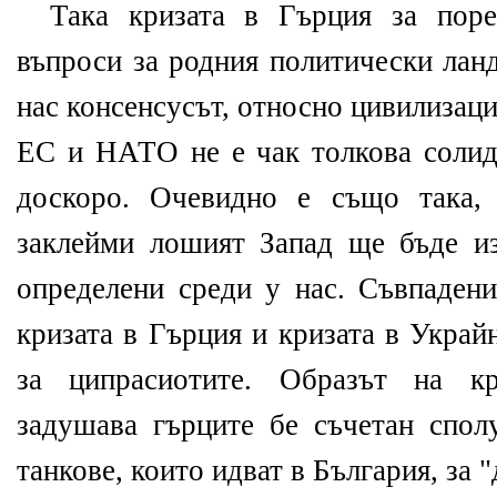
Така кризата в Гърция за пор
въпроси за родния политически лан
нас консенсусът, относно цивилизац
ЕС и НАТО не е чак толкова солид
доскоро. Очевидно е също така,
заклейми лошият Запад ще бъде и
определени среди у нас. Съвпаден
кризата в Гърция и кризата в Украй
за ципрасиотите. Образът на к
задушава гърците бе съчетан спол
танкове, които идват в България, за "