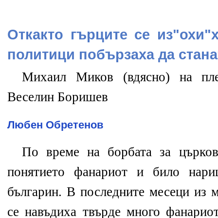
Откакто гърците се из"охи"
политици побързаха да стана
Михаил Миков (вдясно) на п
Веселин Боришев
Любен Обретенов
По време на борбата за църков
понятието фанариот и било нари
българин. В последните месеци из 
се навъдиха твърде много фанариот