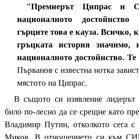
"Премиерът Ципрас и 
националното достойнство
гърците това е кауза. Всичко, к
гръцката история значимо, 
националното достойнство. Те
Първанов с известна нотка завист 
мястото на Ципрас.
В същото си изявление лидерът
било по-лесно да се срещне като п
Владимир Путин, отколкотo сега 
Миков. В отношението си към СИ