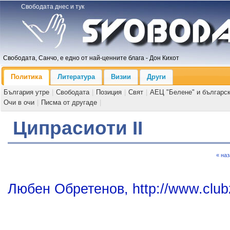
Свободата днес и тук
Свободата, Санчо, е едно от най-ценните блага - Дон Кихот
Политика
Литература
Визии
Други
България утре
|
Свободата
|
Позиция
|
Свят
|
АЕЦ "Белене" и българс
Очи в очи
|
Писма от другаде
|
Ципрасиоти II
« на
Любен Обретенов, http://www.club