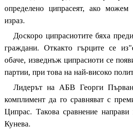
определено ципрасеят, ако можем
израз.
Доскоро ципрасиотите бяха преди
граждани. Откакто гърците се из
обаче, изведнъж ципрасиоти се появ
партии, при това на най-високо поли
Лидерът на АБВ Георги Първан
комплимент да го сравняват с прем
Ципрас. Такова сравнение направи
Кунева.