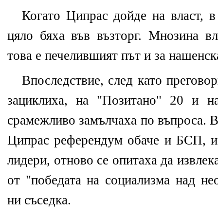
Когато Ципрас дойде на власт, в
цяло бяха във възторг. Мнозина в
това е печелившият път и за нашенск
Впоследствие, след като прегово
зациклиха, на "Позитано" 20 и н
срамежливо замълчаха по въпроса. В
Ципрас референдум обаче и БСП, и
лидери, отново се опитаха да извлек
от "победата на социализма над не
ни съседка.