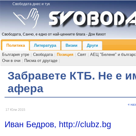
Свободата днес и тук
Свободата, Санчо, е едно от най-ценните блага - Дон Кихот
Политика
Литература
Визии
Други
България утре
|
Свободата
|
Позиция
|
Свят
|
АЕЦ "Белене" и българс
Очи в очи
|
Писма от другаде
|
Забравете КТБ. Не е и
афера
« на
17 Юли 2015
Иван Бедров, http://clubz.bg