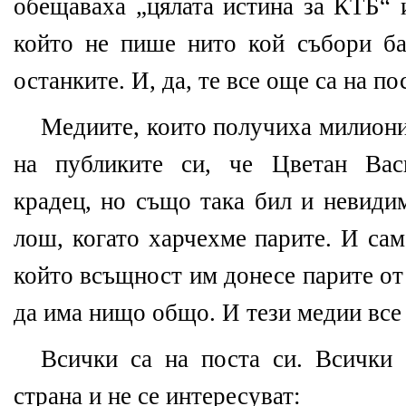
обещаваха „цялата истина за КТБ“ 
който не пише нито кой събори ба
останките. И, да, те все още са на по
Медиите, които получиха милиони
на публиките си, че Цветан Вас
крадец, но също така бил и невидим
лош, когато харчехме парите. И сам
който всъщност им донесе парите от
да има нищо общо. И тези медии все 
Всички са на поста си. Всички 
страна и не се интересуват: