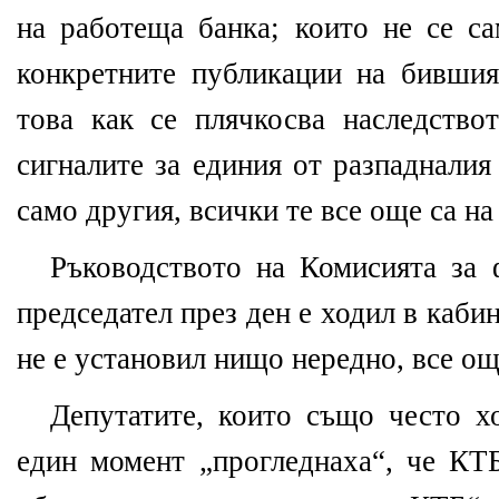
на работеща банка; които не се са
конкретните публикации на бивши
това как се плячкосва наследствот
сигналите за единия от разпадналия
само другия, всички те все още са на
Ръководството на Комисията за 
председател през ден е ходил в каби
не е установил нищо нередно, все още
Депутатите, които също често хо
един момент „прогледнаха“, че КТ