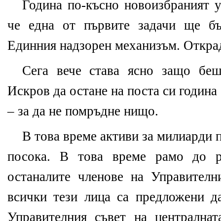
Година по-късно новоизбраният у
че една от първите задачи ще бъд
Единния надзорен механизъм. Открад
Сега вече става ясно защо бе
Искров да остане на поста си година
– за да не помръдне нищо.
В това време активи за милиарди 
посока. В това време рамо до 
останалите членове на Управител
всички тези лица са предложени д
Управителния съвет на централна