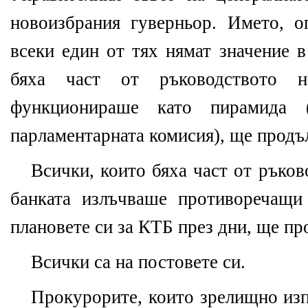
новоизбрания гуверньор. Името, о
всеки един от тях нямат значение в
бяха част от ръководството 
функционираше като пирамида
парламентарната комисия
),
ще продъл
Всички, които бяха част от ръков
банката излъчваше противоречащи
плановете си за КТБ през дни, ще пр
Всички са на постовете си.
Прокурорите, които зрелищно изп