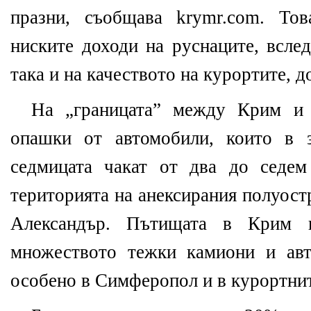
празни, съобщава krymr.com. То
ниските доходи на руснаците, вслед
така и на качеството на курортите, д
На „границата” между Крим и 
опашки от автомобили, които в 
седмицата чакат от два до седем
територията на анексирания полуост
Александър. Пътищата в Крим 
множеството тежки камиони и авт
особено в Симферопол и в курортнит