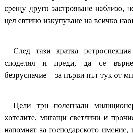
срещу друго застрояване наблизо, н
цел евтино изкупуване на всичко нао
След тази кратка ретроспекция
споделял и преди, да се върн
безрусначие – за първи път тук от мн
Цели три полегнали милиционе
хотелите, мигащи светлини и прочи
напомнят за господарското имение, 