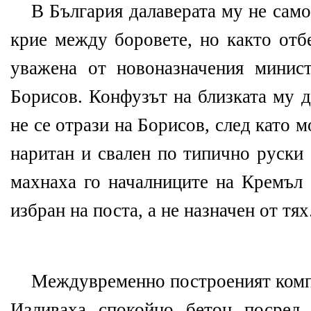
В България далаверата му не само
крие между боровете, но както отб
уважена от новоназначения минис
Борисов. Конфузът на близката му 
не се отрази на Борисов, след като
наритан и свален по типично руски 
махнаха го началниците на Кремъл 
избран на поста, а не назначен от тях.
Междувременно построеният компл
Изливаха спокойно бетон посред 