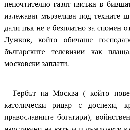
непочтително газят пясъка в бивша
излежават мързелива под техните ш
дали пък не е безплатно за спомен о
Лужков, който обичаше господа
българските телевизии как плащ
московски заплати.
Гербът на Москва ( който пове
католически рицар с доспехи, к
православните богатири), войнстве
изоставени на вятъра и дъждовете к