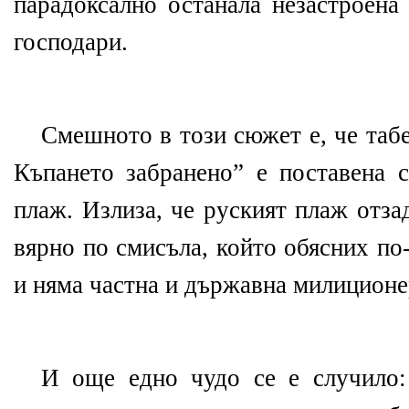
парадоксално останала незастроена
господари.
Смешното в този сюжет е, че таб
Къпането забранено” е поставена 
плаж. Излиза, че руският плаж отза
вярно по смисъла, който обясних по
и няма частна и държавна милиционе
И още едно чудо се е случило: