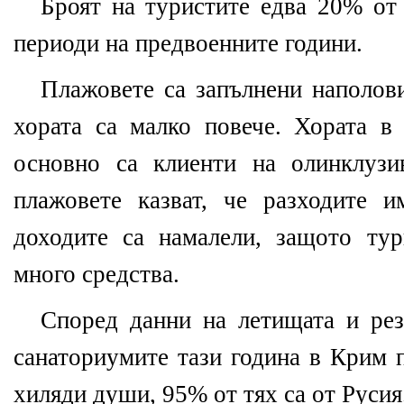
Броят на туристите едва 20% от 
периоди на предвоенните години.
Плажовете са запълнени наполови
хората са малко повече. Хората в 
основно са клиенти на олинклузи
плажовете казват, че разходите 
доходите са намалели, защото тур
много средства.
Според данни на летищата и рез
санаториумите тази година в Крим 
хиляди души, 95% от тях са от Русия