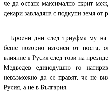
че да остане максимално скрит меж
декари завладяна с подкупи земя от р
Броени дни след триуфма му на
беше позорно изгонен от поста, о
влияние в Русия след този на презид
Медведев единодушно го натирих
невъзможно да се правят, че не ви
Русия, а не в България.