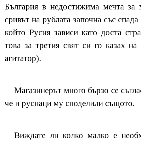
България в недостижима мечта за 
сривът на рублата започна със спада 
който Русия зависи като доста стра
това за третия свят си го казах на
агитатор).
Магазинерът много бързо се съгла
че и руснаци му споделили същото.
Виждате ли колко малко е необ