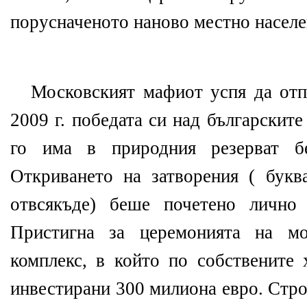
порусначеното наново местно населе
Московският мафиот успя да отп
2009 г. победата си над българските 
го има в природния резерват бе
Откриването на затворения ( букв
отвсякъде) беше почетено лично
Пристигна за церемонията на мо
комплекс, в който по собствените
инвестирани 300 милиона евро. Стро