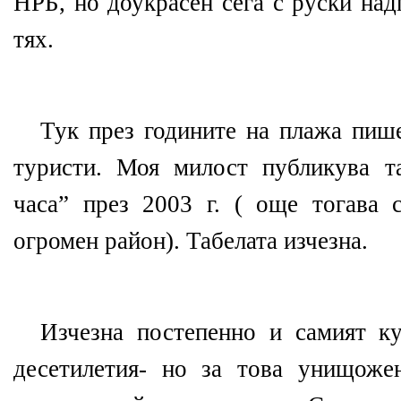
НРБ, но доукрасен сега с руски над
тях.
Тук през годините на плажа пише
туристи. Моя милост публикува т
часа” през 2003 г. ( още тогава 
огромен район). Табелата изчезна.
Изчезна постепенно и самият к
десетилетия- но за това унищоже