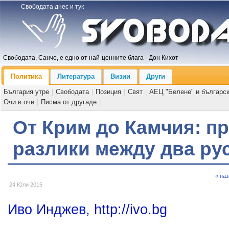
Свободата днес и тук
Свободата, Санчо, е едно от най-ценните блага - Дон Кихот
Политика
Литература
Визии
Други
България утре
|
Свободата
|
Позиция
|
Свят
|
АЕЦ "Белене" и българс
Очи в очи
|
Писма от другаде
|
От Крим до Камчия: п
разлики между два ру
« на
24 Юли 2015
Иво Инджев, http://ivo.bg