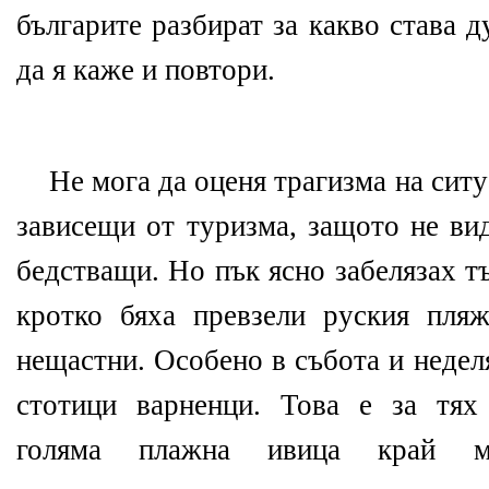
българите разбират за какво става 
да я каже и повтори.
Не мога да оценя трагизма на ситу
зависещи от туризма, защото не ви
бедстващи. Но пък ясно забелязах т
кротко бяха превзели руския пля
нещастни. Особено в събота и неделя
стотици варненци. Това е за тях
голяма плажна ивица край мо