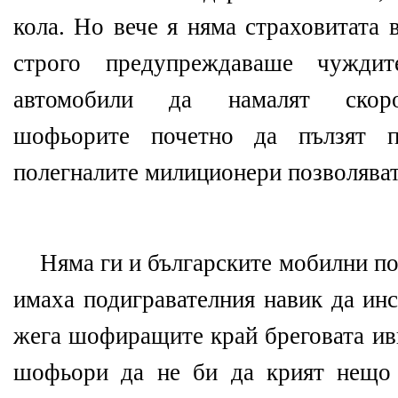
кола. Но вече я няма страховитата 
строго предупреждаваше чуждите
автомобили да намалят скоро
шофьорите почетно да пълзят п
полегналите милиционери позволяват
Няма ги и българските мобилни по
имаха подигравателния навик да инс
жега шофиращите край бреговата ив
шофьори да не би да крият нещо 