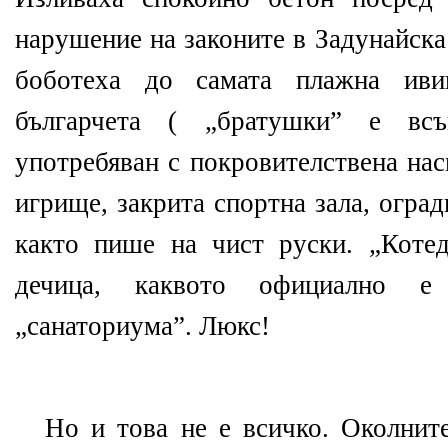
нарушение на законите в Задунайска
боботеха до самата плажна иви
българчета ( „братушки” е вс
употребяван с покровителствена нас
игрище, закрита спортна зала, огра
както пише на чист руски. „Коте
дечица, каквото официално е 
„санаториума”. Люкс!
Но и това не е всичко. Околнит