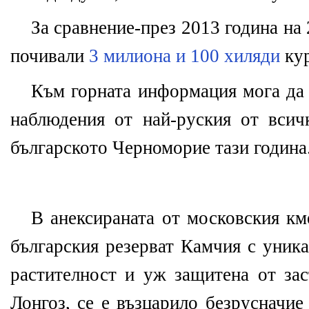
За сравнение-през 2013 година на
почивали
3 милиона и 100 хиляди
кур
Към горната информация мога да 
наблюдения от най-руския от всич
българското Черноморие тази година
В анексираната от московския км
българския резерват Камчия с уника
растителност и уж защитена от зас
Лонгоз, се е възцарило безрусначие