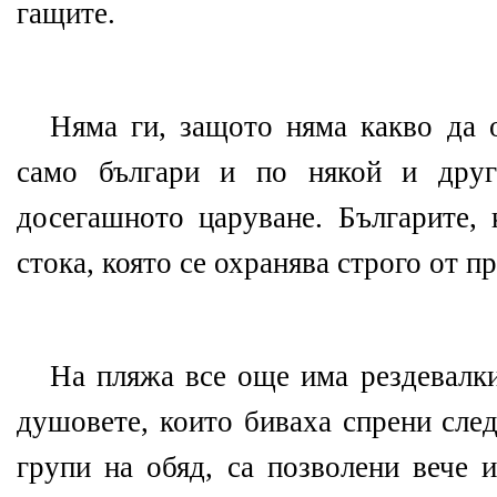
гащите.
Няма ги, защото няма какво да о
само българи и по някой и друг
досегашното царуване. Българите, 
стока, която се охранява строго от п
На пляжа все още има рездевалки
душовете, които биваха спрени след
групи на обяд, са позволени вече и