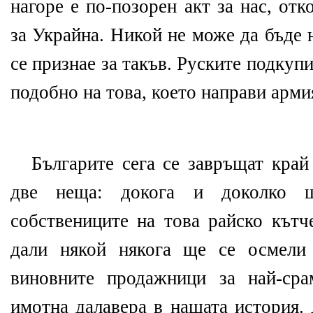
нагоре е по-позорен акт за нас, от
за Украйна. Никой не може да бъде 
се признае за такъв. Руските подкуп
подобно на това, което направи арми
Българите сега се завръщат край
две неща: докога и доколко 
собствениците на това райско кътч
дали някой някога ще се осмели
виновните продажници за най-сра
имотна далавера в нашата история. 