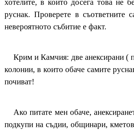
хотелите, в които досега това не 
руснак. Проверете в съответните с
невероятното събитие е факт.
Крим и Камчия: две анексирани ( 
колонии, в които обаче самите руснац
почиват!
Ако питате мен обаче, анексиране
подкупи на съдии, общинари, кметов