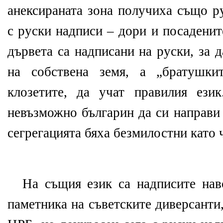
анексираната зона получиха също р
с руски надписи – дори и посаденит
дървета са надписани на руски, за д
на собствена земя, а „братушки
клозетите, да учат правилия ези
невъзможно българин да си направи 
сегрегацията бяха безмилостни като ч
На същия език са надписите нав
паметника на съветските диверсанти