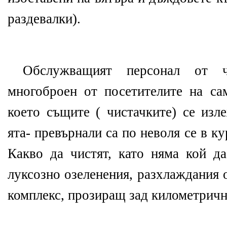
раздевалки).
Обслужващият персонал от 
многоброен от посетителите на са
което същите ( чистачките) се изл
ята- превърнали са по неволя се в к
Какво да чистят, като няма кой да
луксозно озеленения, разхлаждания 
комплекс, прозиращ зад километричн