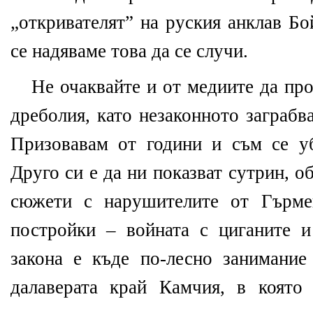
„откривателят” на руския анклав Бо
се надяваме това да се случи.
Не очаквайте и от медиите да про
дреболия, като незаконното заграбв
Призовавам от години и съм се уб
Друго си е да ни показват сутрин, о
сюжети с нарушителите от Гърме
постройки – войната с циганите 
закона е къде по-лесно занимани
далаверата край Камчия, в която