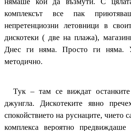
нямаше кой да възмути. С цялат
комплексът все пак приютява
непретенциозни летовници в своит
дискотеки ( две на плажа), магази
Днес ги няма. Просто ги няма. 
методично.
Тук – там се виждат останките
джунгла. Дискотеките явно прече
спокойствието на руснаците, чието 
комплекса вероятно предвиждаше 