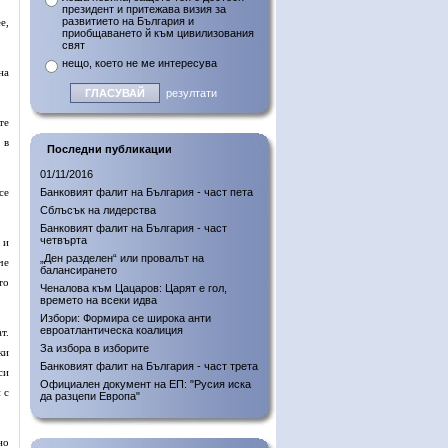
президент и притежава визия за
развитието на България и
е,
приобщаването й към цивилизования
свят
нещо, което не ме интересува
на
резултати
те
 в
Последни публикации
01/11/2016
Банковият фалит на България - част пета
се
Сблъсък на лидерства
Банковият фалит на България - част
четвърта
 и
„Ден разделен“ или провалът на
че
балансирането
то
Ченалова към Цацаров: Царят е гол,
времето на всеки идва
Избори: Формира се широка анти
евроатлантическа коалиция
т.
За избора в изборите
ки
Банковият фалит на България - част трета
си
Официален документ на ЕП: "Русия иска
 с
да разцепи Европа"
но