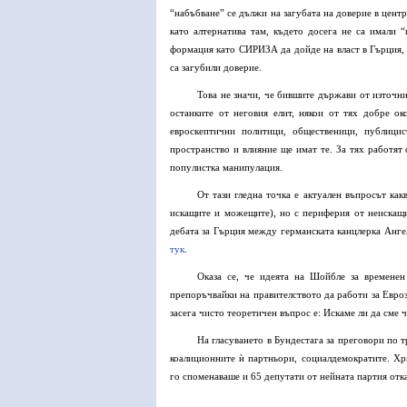
“набъбване” се дължи на загубата на доверие в цент
като алтернатива там, където досега не са имали
формация като СИРИЗА да дойде на власт в Гърция, 
са загубили доверие.
Това не значи, че бившите държави от източн
останките от неговия елит, някои от тях добре о
евроскептични политици, общественици, публици
пространство и влияние ще имат те. За тях работят 
популистка манипулация.
От тази гледна точка е актуален въпросът ка
искащите и можещите), но с периферия от неискащи
дебата за Гърция между германската канцлерка Анге
тук
.
Оказа се, че идеята на Шойбле за временен
препоръчвайки на правителството да работи за Евроз
засега чисто теоретичен въпрос е: Искаме ли да сме 
На гласуването в Бундестага за преговори по 
коалиционните ѝ партньори, социалдемократите. Х
го споменаваше и 65 депутати от нейната партия отка