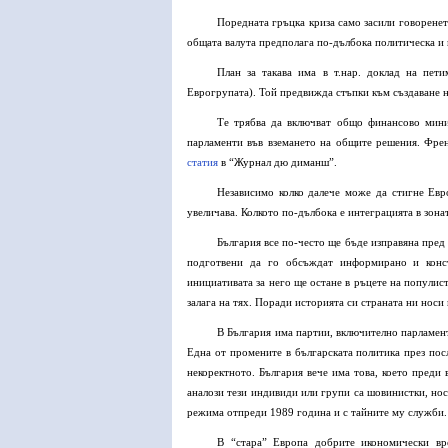
Поредната гръцка криза само засили говоренето 
общата валута предполага по-дълбока политическа и
План за такава има в т.нар. доклад на пет
Еврогрупата). Той предвижда стъпки към създаване н
Те трябва да включват общо финансово минис
парламенти във вземането на общите решения. Фре
статия
в “Журнал дю диманш”.
Независимо колко далече може да стигне Евр
увеличава. Колкото по-дълбока е интеграцията в зона
България все по-често ще бъде изправяна пред
подготвени да го обсъждат информирано и конст
инициативата за него ще остане в ръцете на популист
залага на тях. Поради историята си страната ни носи
В България има партии, включително парламента
Една от промените в българската политика през пос
некоректното. България вече има това, което преди
аналози тези индивиди или групи са шовинистки, нос
режима отпреди 1989 година и с тайните му служби.
В “стара” Европа добрите икономически вр