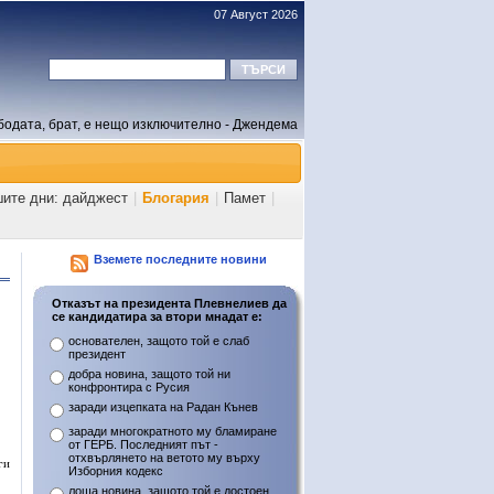
07 Август 2026
бодата, брат, е нещо изключително - Джендема
шите дни: дайджест
|
Блогария
|
Памет
|
Вземете последните новини
Отказът на президента Плевнелиев да
се кандидатира за втори мнадат е:
основателен, защото той е слаб
президент
добра новина, защото той ни
конфронтира с Русия
заради изцепката на Радан Кънев
заради многократното му бламиране
от ГЕРБ. Последният път -
отхвърлянето на ветото му върху
ги
Изборния кодекс
лоша новина, защото той е достоен