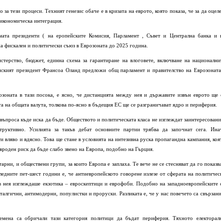
за тези процеси. Техният генезис обаче е в кризата на еврото, която показа, че за да оцеле
 икономическа интеграция.
имата президенти ( на еропейските Комисия, Парламент , Съвет и Централна банка и 
а фискален и политически съюз в Еврозоната до 2025 година.
терство, бюджет, единна схема за гарантиране на влоговете, включване на национални
нският президент Франсоа Оланд предложи общ парламент и правителство на Еврозоната
озоната в тази посока, е ясно, че дистанцията между нея и държавите извън еврото ще 
та на общата валута, толкова по-ясно в бъдещия ЕС ще се разграничават ядро и периферия.
 въпроса къде иска да бъде. Обществото и политическата класа не изглеждат заинтересовани
руктивно. Усилията за такъв дебат основните партии трябва да започнат сега. Ина
и вляво и вдясно. Това ще стане в условията на интезивна руска пропагандна кампания, коя
 вроден риск да бъде слабо звено на Европа, подобно на Гърция.
рни, и обществени групи, за които Европа е заплаха. Те вече не се стесняват да го показва
ледните пет-шест години е, че антиевропейското говорене излезе от сферата на политичес
 в нея изглеждаше екзотика – евроскептици и еврофоби. Подобно на западноевропейските 
талгични, антимодерни, популистки и проруски. Разликата е, че у нас повечето са свързани
емена са обричали тази категория политици да бъдат периферия. Тяхното електорал