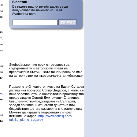
Бюлетин
ти
Въведете вашия имейл адрес за да
получавате по-важните неща от
ка
Svobodata.com.
що
но
”,
че
на
Svobodata.com не носи отговорност за
на
съдържанието и авторските права на
на
препечатани статии - като винаги посочва име
на автор и линк на първоначалната публикация.
те
Подкрепете Откритото писмо на Едвин Сугарев
до главния прокурор Сотир Цацаров, с което се
ли
,
иска започването на наказателно производство
срещу лицето Сергей Дмитриевич Станишев,
ин
бивш министър-председател на България,
заради причинени от негови действия или
бездействия щети в размер на милиарди лева.
Можете да изразите подкрепата си чрез
на
петиция на адрес:
http://www.peticiq.com/
otkrito_pismo_sugarev
та