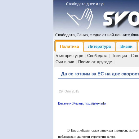
Свободата днес и тук
Свободата, Санчо, е едно от най-ценните блага
Политика
Литература
Визии
България утре
|
Свободата
|
Позиция
|
Свя
Очи в очи
|
Писма от другаде
|
Да се готвим за ЕС на две скорос
29 Юли 2015
Веселин Желев, http://jelev.info
В Европейския съюз започват процеси, които 
наблюдава и да готви стратегии за тях.