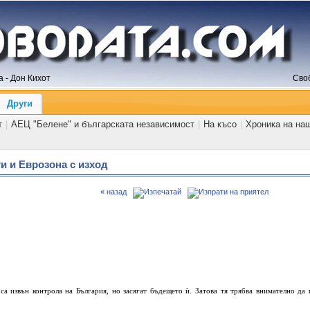
 - Дон Кихот
Сво
Други
т
|
АЕЦ "Белене" и българската независимост
|
На късо
|
Хроника на на
ти и Еврозона с изход
« назад
са извън контрола на България, но засягат бъдещето ѝ. Затова тя трябва внимателно да 