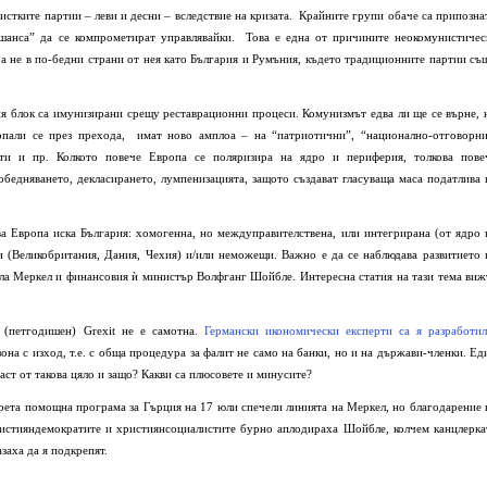
ристките партии – леви и десни – вследствие на кризата. Крайните групи обаче са припозна
 “шанса” да се компрометират управлявайки. Това е една от причините неокомунистичес
а не в по-бедни страни от нея като България и Румъния, където традиционните партии съ
ия блок са имунизирани срещу реставрационни процеси. Комунизмът едва ли ще се върне, 
копали се през прехода, имат ново амплоа – на “патриотични”, “национално-отговорни
сти и пр. Колкото повече Европа се поляризира на ядро и периферия, толкова пове
обедняването, декласирането, лумпенизацията, защото създават гласуваща маса податлива 
ква Европа иска България: хомогенна, но междуправителствена, или интегрирана (от ядро 
 (Великобритания, Дания, Чехия) и/или неможещи. Важно е да се наблюдава развитието 
ла Меркел и финансовия ѝ министър Волфганг Шойбле. Интересна статия на тази тема виж
 (петгодишен) Grexit не е самотна.
Германски икономически експерти са я разработи
она с изход, т.е. с обща процедура за фалит не само на банки, но и на държави-членки. Ед
част от такова цяло и защо? Какви са плюсовете и минусите?
трета помощна програма за Гърция на 17 юли спечели линията на Меркел, но благодарение 
ристияндемократите и християнсоциалистите бурно аплодираха Шойбле, колчем канцлерка
заха да я подкрепят.