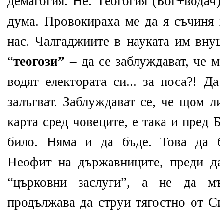
демагогия. Не. Теогогия (Бог+водач
дума. Провокираха ме да я съчиня 
нас. Чалгаджиите в науката им вну
“
теогози”
– да се заблуждават, че м
водят електората си... за носа?! Д
залъгват. Заблуждават се, че щом 
карта сред човеците, е така и пред Б
било. Няма и да бъде. Това да 
Неофит на държавниците, преди д
“църковни заслуги”, а не да мъ
продължава да струи тягостно от С