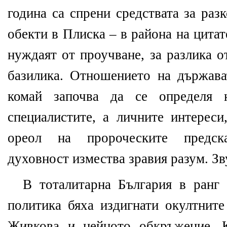
година са спрени средствата за раз
обекти в Плиска – в района на цитат
нуждаят от проучване, за разлика о
базилика. Отношението на държав
комай започва да се определя 
специалистите, а личните интереси
ореол на пророческите предска
духовност измества зравия разум. Зв
В тоталитарна България в ранг
политика бяха издигнати окултнит
Живкова и нейното обкръжение. К