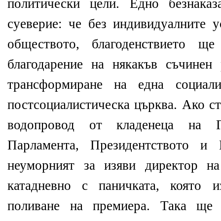
политически цели. Едно безнаказ
суеверие: че без индивидуалните у
обществото, благоденствието ще
благодарение на някакъв съчинен
трансформиране на една социали
постсоциалистическа църква. Ако ст
водопровод от кладенеца на Г
Парламента, Президентството и 
неуморният за изяви директор 
катадневно с паничката, която и
поливане на премиера. Така ще