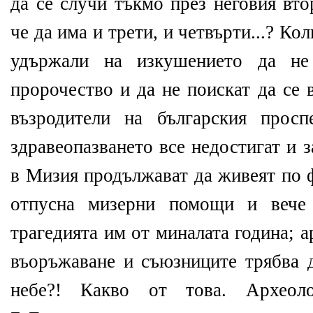
да се случи тъкмо през неговия вт
че да има и трети, и четвърти...? Ко
удържали на изкушението да не
пророчество и да не поискат да се 
възродители на българския просп
здравеопазването все недостигат и 
в Мизия продължават да живеят по 
отпусна мизерни помощи и вече
трагедията им от миналата година; 
въоръжаване и съюзниците трябва д
небе?! Какво от това. Археоло