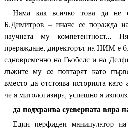
Няма как всичко това да не 
Б.Димитров – иначе се поражда н
научната му компетентност...
прераждане, директорът на НИМ е б
едновременно на Гьобелс и на Делф
лъжите му се повтарят като първ
вместо да отстоява историята като 
че я митологизира, успешно я изпол
да подхранва суеверната вяра 
Един перфиден манипулатор на 