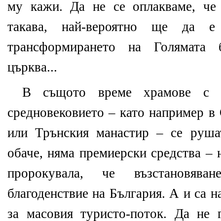
му кажи. Да не се оплакваме, че
такава, най-вероятно ще да е
трансформирането на Голямата 
църква...
В същото време храмове с у
средновековието – като например в
или Трънския манастир – се рушат
обаче, няма премиерски средства – 
пророкувала, че възстановяв
благоденствие на България. А и са 
за масовия туристо-поток. Да не 