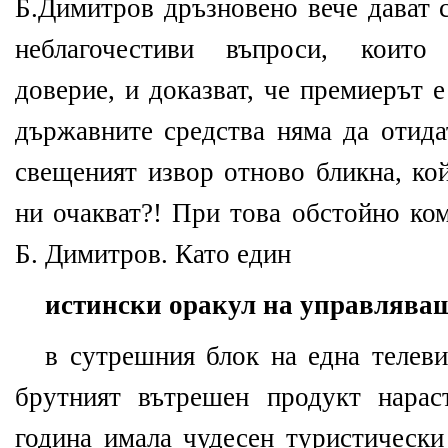
Б.Димитров дръзновено вече дават 
неблагочестиви въпроси, които
доверие, и доказват, че премиерът 
държавните средства няма да отида
свещеният извор отново бликна, ко
ни очакват?! При това обстойно ко
Б. Димитров. Като един
истински оракул на управлява
в сутрешния блок на една телеви
брутният вътрешен продукт нарас
година имала чудесен туристически