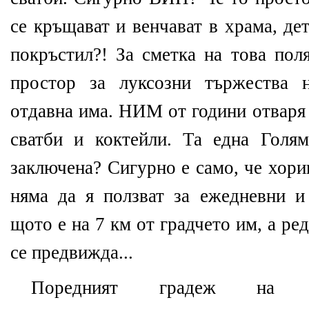
се кръщават и венчават в храма, де
покръстил?! За сметка на това пол
простор за луксозни тържества 
отдавна има. НИМ от години отваря
сватби и коктейли. Та една Голя
заключена? Сигурно е само, че хори
няма да я ползват за ежедневни и
щото е на 7 км от градчето им, а ре
се предвижда...
Поредният градеж на пост