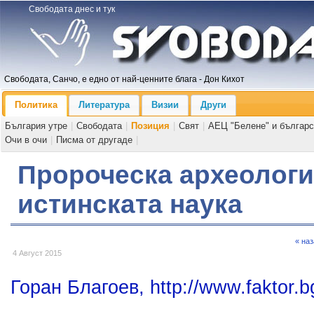
Свободата днес и тук
Свободата, Санчо, е едно от най-ценните блага - Дон Кихот
Политика
Литература
Визии
Други
България утре
|
Свободата
|
Позиция
|
Свят
|
АЕЦ "Белене" и българс
Очи в очи
|
Писма от другаде
|
Пророческа археологи
истинската наука
« на
4 Август 2015
Горан Благоев, http://www.faktor.b