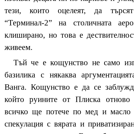
тези, които оцелеят, да търся
“Терминал-2” на столичната аер
клиширано, но това е дествителнос
живеем.
Тъй че е кощунство не само из
базилика с някаква аргументация
Ванга. Кощунство е да се заблужд
който руините от Плиска отново 
всичко ще потече по мед и масло
спекулация с вярата и приватизира