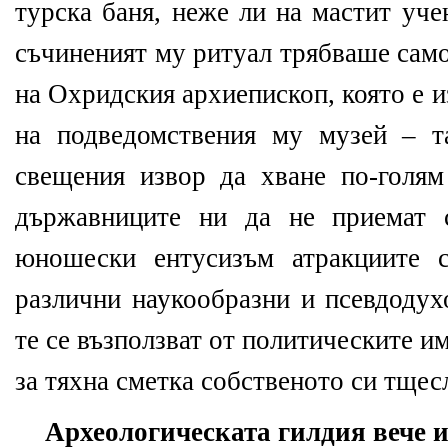
турска баня, неже ли на мастит уче
съчиненият му ритуал трябваше само
на Охридския архиепископ, която е и
на подведомствения му музей – т
свещения извор да хване по-голям
държавниците ни да не приемат 
юношески ентусизъм атракциите с
различни наукообразни и псевдодух
те се възползват от политическите им
за тяхна сметка собственото си тщес
Археологическата гилдия вече 