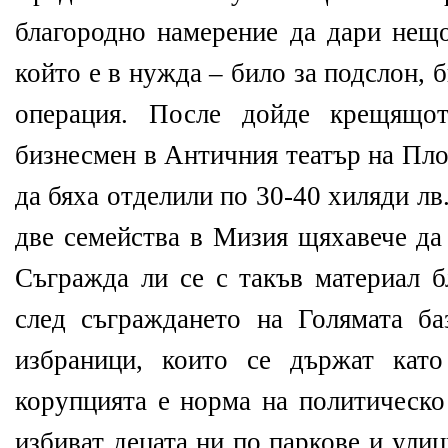
благородно намерение да дари нещо
който е в нужда – било за подслон,
операция. После дойде крещящот
бизнесмен в Античния театър на Пло
да бяха отделили по 30-40 хиляди лв.
две семейства в Мизия щяхавече да
Съгражда ли се с такъв материал б
след съграждането на Голямата б
избраници, които се държат кат
корупцията е норма на политическо
избиват децата ни по паркове и улиц