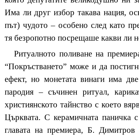
Има ли друг избор такава нация, ос
път) чудото – особено след като пр
тя безропотно посрещаше какви ли н
Ритуалното поливане на премиера
“Покръстването” може и да постигн
ефект, но монетата винаги има две
пародия – съчинен ритуал, карик
християнското тайнство с което вя
Църквата. С керамичната паничка с
главата на премиера, Б. Димитров