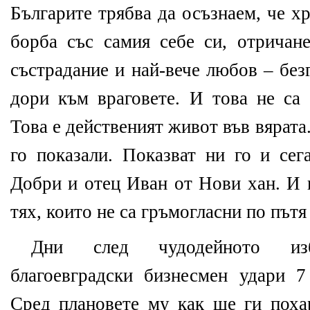
Българите трябва да осъзнаем, че х
борба със самия себе си, отричане
състрадание и най-вече любов – бе
дори към враговете. И това не са 
Това е действеният живот във вярата
го показали. Показват ни го и сег
Добри и отец Иван от Нови хан. И 
тях, които не са гръмогласни по пътя
Дни след чудодейното из
благоевградски бизнесмен удари 
Сред плановете му как ще ги поха