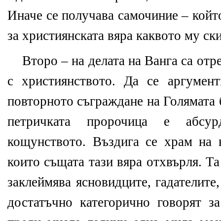
Иначе се получава самочиние – койт
за християнската вяра каквото му ск
Второ – на делата на Ванга са от
с християнството. Да се аргумен
повторното съграждане на Голямата 
петричката пророчица е абсу
кощунството. Въздига се храм на в
които същата тази вяра отхвърля. Т
заклеймява ясновидците, гадателите
достатъчно категорично говорят з