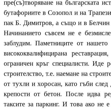
пре(съ)творяване на българската ис
бутафориите в Созопол и на Трапези
пак Б. Димитров, а също и в Белчин 
Начинанието съвсем не е безмисл
заблудим. Паметниците от нашето
висококвалифицирана реставрация
ограничен кръг специалисти. Иде р
строителство, т.е. наемане на строи
от тухли и хоросан, като гъби след
крепости от бетон. После идва ре
таксите за паркинг. И това ако не 