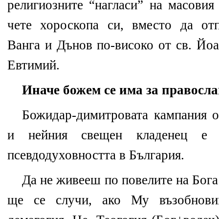
религиозните “нагласи” на масовия
чете хороскопа си, вместо да от
Ванга и Дънов по-високо от св. Йоа
Евтимий.
Иначе божем се има за правосл
Божидар-димитровата кампания о
и нейния свещен кладенец е 
псевдодуховността в България.
Да не живееш по повелите на Бога
ще се случи, ако Му възобнови