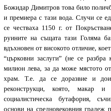
Божидар Димитров това било поличба
и премиера с тази вода. Случи се е
се честваха 1150 г. от Покръстван
руините на същата тази Голяма ба
вдъхновен от високото отличие, кое
“църковни заслуги” (не се разбра 
милион лева, за да може мястото о
храм. Т.е. да се доразвие и дои
реконструкци, която, макар и
социалистическа бутафория, съч
основи на средновековния градеж 