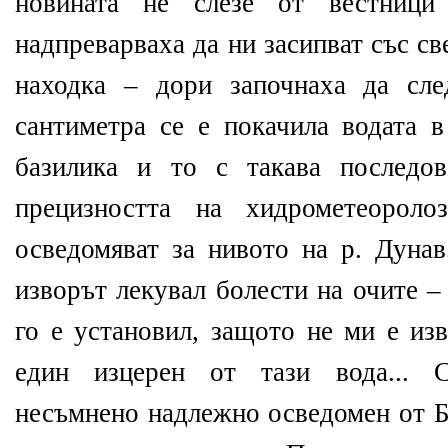
новината не слезе от вестници
надпреварваха да ни засипват със с
находка – дори започнаха да сле
сантиметра се е покачила водата в
базилика и то с такава последов
прецизността на хидрометеороло
осведомяват за нивото на р. Дунав
изворът лекувал болести на очите –
го е установил, защото не ми е из
един изцерен от тази вода... С
несъмнено надлежно осведомен от Б