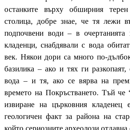
останките върху обширния терен
столица, добре знае, че тя лежи в
подпочвени води – в очертанията
кладенци, снабдявали с вода обита
век. Някои дори са много по-дълбо
базилика – ако и тях ги разкопаят
вода – и тя, ако се вярва на пре
времето на Покръстването. Тъй че 
извиране на църковния кладенец 
геологичен факт за района на стар
който сериозните археолози отдавна 