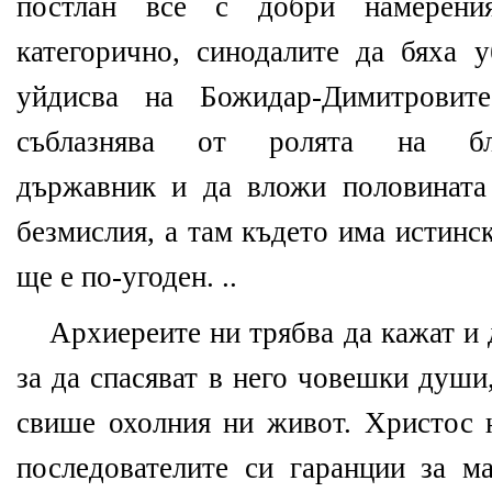
постлан все с добри намерени
категорично, синодалите да бяха 
уйдисва на Божидар-Димитровит
съблазнява от ролята на благ
държавник и да вложи половината
безмислия, а там където има истинс
ще е по-угоден. ..
Архиереите ни трябва да кажат и 
за да спасяват в него човешки души,
свише охолния ни живот. Христос н
последователите си гаранции за ма