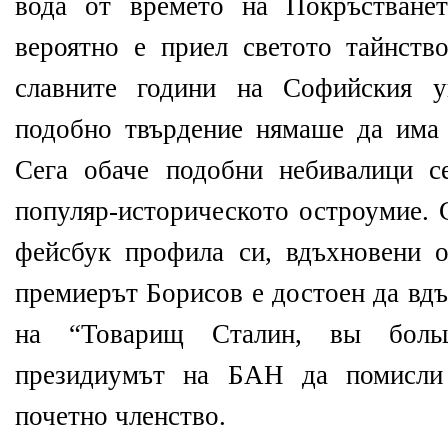
вода от времето на Покръстванет
вероятно е приел светото тайнств
славните години на Софийския у
подобно твърдение нямаше да има
Сега обаче подобни небивалици с
популяр-историческото остроумие. 
фейсбук профила си, вдъхновени 
премиерът Борисов е достоен да вдъ
на “Товарищ Сталин, вы боль
президиумът на БАН да помисли 
почетно членство.