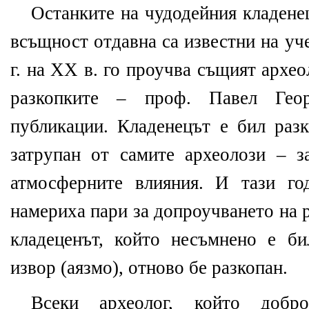
Останките на чудодейния кладене
всъщност отдавна са известни на уч
г. на ХХ в. го проучва същият архео
разкопките – проф. Павел Гео
публикации. Кладенецът е бил разк
затрупан от самите археолози – 
атмосферните влияния. И тази го
намериха пари за допроучването на 
кладеценът, който несъмнено е б
извор (аязмо), отново бе разкопан.
Всеки археолог, който добр