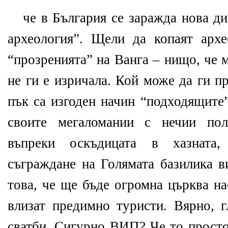
че в България се заражда нова д
археология”. Щели да копаят архе
“прозренията” на Ванга – нищо, че 
не ги е изричала. Кой може да ги п
пък са изгоден начин “подходящите
своите мегаломании с нечии пол
въпреки оскъдицата в хазната
съграждане на Голямата базилика в
това, че ще бъде огромна църква на
влизат предимно туристи. Вярно, г
сватби. Сигурно ВИП? Че то прост