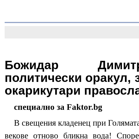
Божидар Димит
политически оракул, 
окарикутари правосла
специално за Faktor.bg
В свещения кладенец при Голямата
векове отново бликна вода! Спо