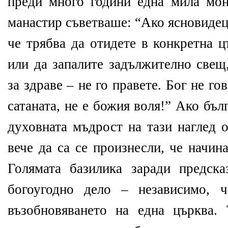
преди много години една мила мо
манастир съветваше: “Ако ясновидец
че трябва да отидете в конкретна ц
или да запалите задължително свещ
за здраве – не го правете. Бог не го
сатаната, не е божия воля!” Ако бъ
духовната мъдрост на тази наглед 
вече да са се произнесли, че начин
Голямата базилика заради предск
богоугодно дело – независимо, ч
възобновяването на една църква.