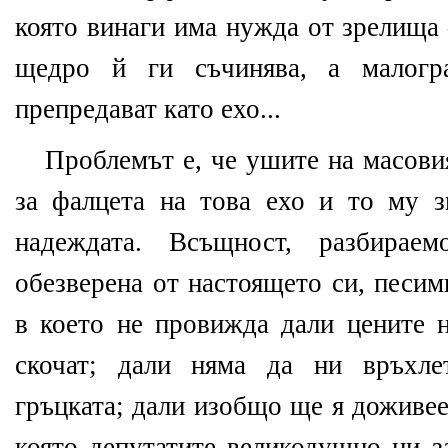
която винаги има нужда от зрелища
щедро й ги съчинява, а малогр
препредават като ехо...
Проблемът е, че ушите на масови
за фалцета на това ехо и то му 
надеждата. Всъщност, разбирае
обезверена от настоящето си, песим
в което не провижда дали цените н
скочат; дали няма да ни връхле
гръцката; дали изобщо ще я доживее
която депутатите великодушно ни з