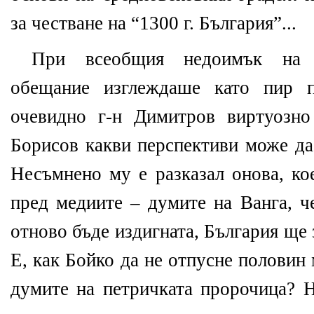
за честване на “1300 г. България”...
При всеобщия недоимък на х
обещание изглеждаше като пир 
очевидно г-н Димитров виртуозно
Борисов какви перспективи може да
Несъмнено му е разказал онова, ко
пред медиите – думите на Ванга, ч
отново бъде издигната, България ще 
Е, как Бойко да не отпусне половин 
думите на петричката пророчица? 