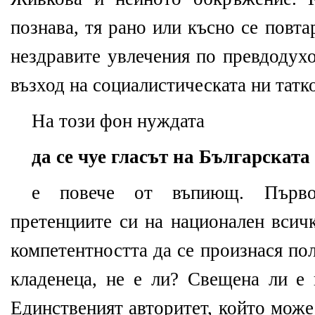
познава, тя рано или късно се повта
нездравите увлечения по превдодух
възход на социалистическата ни татко
На този фон нуждата
да се чуе гласът на Българскат
е повече от въпиющ. Първо
претенциите си на национален всич
компетентността да се произнася по
кладенеца, не е ли? Свещена ли е 
Единственият авторитет, който може