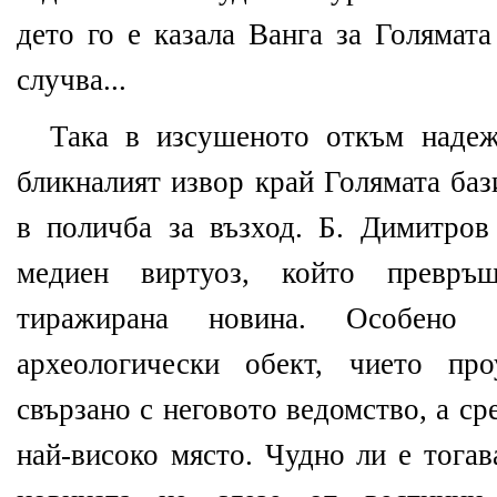
дето го е казала Ванга за Голямата
случва...
Така в изсушеното откъм надеж
бликналият извор край Голямата баз
в поличба за възход. Б. Димитров
медиен виртуоз, който превръ
тиражирана новина. Особено
археологически обект, чието пр
свързано с неговото ведомство, а ср
най-високо място. Чудно ли е тогав