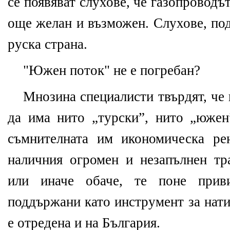
се появяват слухове, че газопроводът
още желан и възможен. Слухове, по
руска страна.
"Южен поток" не е погребан?
Мнозина специалисти твърдят, че 
да има нито „турски”, нито „южен
съмнителната им икономическа ре
наличния огромен и незапълнен тра
или иначе обаче, те поне прив
поддържани като инструмент за нати
е отредена и на България.