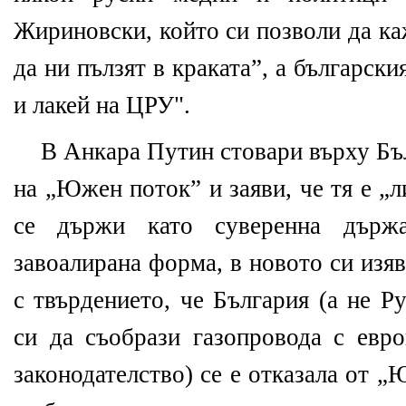
Жириновски, който си позволи да ка
да ни пълзят в краката”, а български
и лакей на ЦРУ".
В Анкара Путин стовари върху Бъл
на „Южен поток” и заяви, че тя е „
се държи като суверенна държ
завоалирана форма, в новото си изя
с твърдението, че България (а не Р
си да съобрази газопровода с евро
законодателство) се е отказала от „