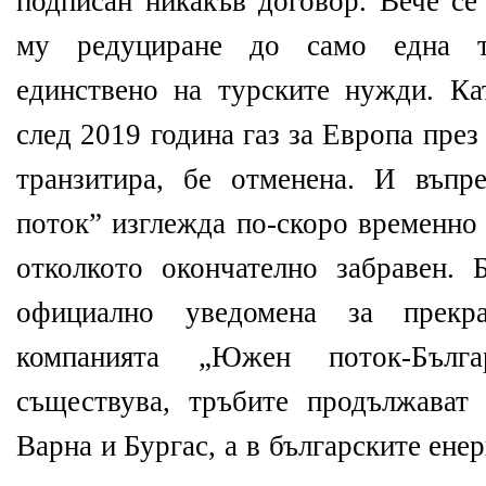
подписан никакъв договор. Вече се
му редуциране до само една т
единствено на турските нужди. Кат
след 2019 година газ за Европа през
транзитира, бе отменена. И въпр
поток” изглежда по-скоро временно 
отколкото окончателно забравен.
официално уведомена за прекра
компанията „Южен поток-Бълг
съществува, тръбите продължават
Варна и Бургас, а в българските ен