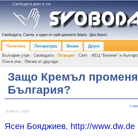
Свободата днес и тук
Свободата, Санчо, е едно от най-ценните блага - Дон Кихот
Политика
Литература
Визии
Други
България утре
|
Свободата
|
Позиция
|
Свят
|
АЕЦ "Белене" и българс
Очи в очи
|
Писма от другаде
|
Защо Кремъл променя 
България?
« на
20 Август 2015
Ясен Бояджиев, http://www.dw.de