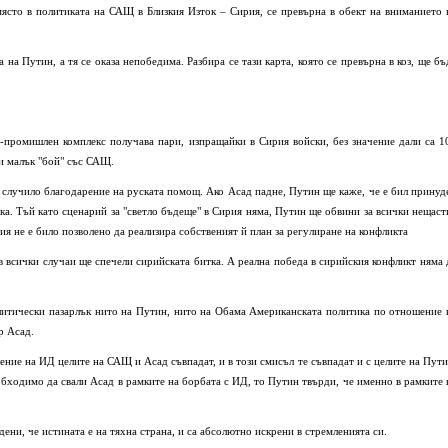
 място в политиката на САЩ в Близкия Изток – Сирия, се превърна в обект на вниманието 
на Путин, а тя се оказа непобедима. Разбира се тази карта, която се превърна в коз, ще бъ
-промишлен комплекс получава пари, изпращайки в Сирия войски, без значение дали са 1
и малък "бой" със САЩ.
е случило благодарение на руската помощ. Ако Асад падне, Путин ще каже, че е бил принуд
а. Тъй като сценарий за "светло бъдеще" в Сирия няма, Путин ще обвини за всички нещаст
я не е било позволено да реализира собственият й план за регулиране на конфликта
всички случаи ще спечели сирийската битка. А реална победа в сирийския конфликт няма 
литически пазарлък нито на Путин, нито на Обама Американската политика по отношение 
р Асад.
ие на ИД целите на САЩ и Асад съвпадат, и в този смисъл те съвпадат и с целите на Пути
еобходимо да свали Асад в рамките на борбата с ИД, то Путин твърди, че именно в рамките 
ени, че истината е на тяхна страна, и са абсолютно искрени в стремленията си.