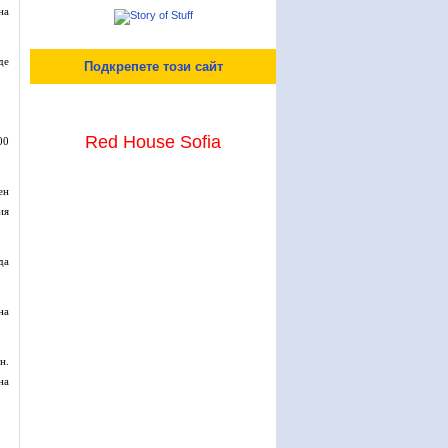
на
де
Подкрепете този сайт
Red House Sofia
00
ен
ия
да
на
н.
на