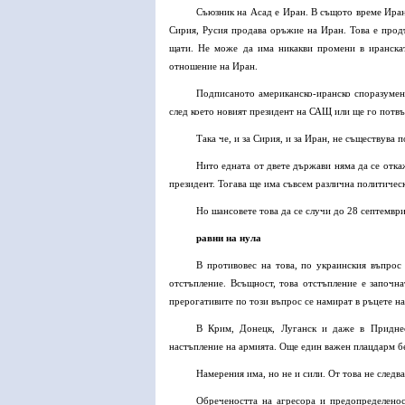
Съюзник на Асад е Иран. В същото време Иран
Сирия, Русия продава оръжие на Иран. Това е прод
щати. Не може да има никакви промени в иранскат
отношение на Иран.
Подписаното американско-иранско споразумен
след което новият президент на САЩ или ще го потвъ
Така че, и за Сирия, и за Иран, не съществува
Нито едната от двете държави няма да се отка
президент. Тогава ще има съвсем различна политичес
Но шансовете това да се случи до 28 септемвр
равни на нула
В противовес на това, по украинския въпрос
отстъпление. Всъщност, това отстъпление е започна
прерогативите по този въпрос се намират в ръцете на
В Крим, Донецк, Луганск и даже в Придне
настъпление на армията. Още един важен плацдарм бе
Намерения има, но не и сили. От това не следва
Обречеността на агресора и предопределенос