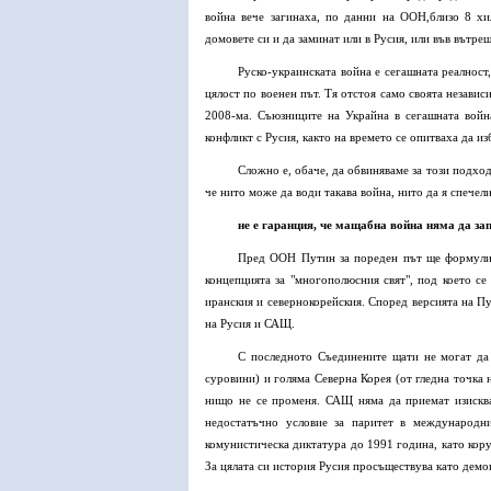
война вече загинаха, по данни на ООН,близо 8 х
домовете си и да заминат или в Русия, или във вътре
Руско-украинската война е сегашната реалност,
цялост по военен път. Тя отстоя само своята независ
2008-ма. Съюзниците на Украйна в сегашната войн
конфликт с Русия, както на времето се опитваха да из
Сложно е, обаче, да обвиняваме за този подхо
че нито може да води такава война, нито да я спечел
не е гаранция, че мащабна война няма да за
Пред ООН Путин за пореден път ще формулира
концепцията за "многополюсния свят", под което 
иранския и севернокорейския. Според версията на П
на Русия и САЩ.
С последното Съединените щати не могат да 
суровини) и голяма Северна Корея (от гледна точка 
нищо не се променя. САЩ няма да приемат изисква
недостатъчно условие за паритет в международн
комунистическа диктатура до 1991 година, като кор
За цялата си история Русия просъществува като демо