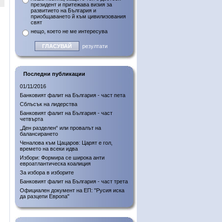
президент и притежава визия за
развитието на България и
приобщаването й към цивилизования
свят
нещо, което не ме интересува
резултати
Последни публикации
01/11/2016
Банковият фалит на България - част пета
Сблъсък на лидерства
Банковият фалит на България - част
четвърта
„Ден разделен“ или провалът на
балансирането
Ченалова към Цацаров: Царят е гол,
времето на всеки идва
Избори: Формира се широка анти
евроатлантическа коалиция
За избора в изборите
Банковият фалит на България - част трета
Официален документ на ЕП: "Русия иска
да разцепи Европа"