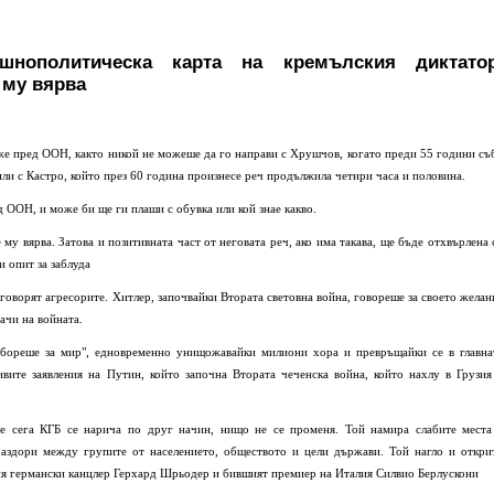
шнополитическа карта на кремълския диктатор
 му вярва
аже пред ООН, както никой не можеше да го направи с Хрушчов, когато преди 55 години съ
 или с Кастро, който през 60 година произнесе реч продължила четири часа и половина.
 ООН, и може би ще ги плаши с обувка или кой знае какво.
 му вярва. Затова и позитивната част от неговата реч, ако има такава, ще бъде отхвърлена 
и опит за заблуда
 говорят агресорите. Хитлер, започвайки Втората световна война, говореше за своето желан
ачи на войната.
 "бореше за мир", едновременно унищожавайки милиони хора и превръщайки се в главна
ивите заявления на Путин, който започна Втората чеченска война, който нахлу в Грузия
че сега КГБ се нарича по друг начин, нищо не се променя. Той намира слабите места
 раздори между групите от населението, обществото и цели държави. Той нагло и откри
ия германски канцлер Герхард Шрьодер и бившият премиер на Италия Силвио Берлускони