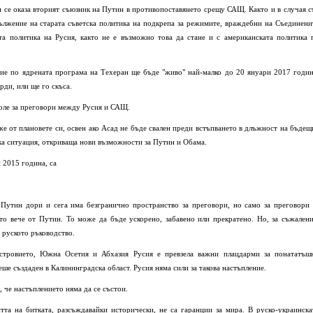
 се оказа вторият съюзник на Путин в противопоставянето срещу САЩ. Както и в случая с
ължение на старата съветска политика на подкрепа за режимите, враждебни на Съединени
а политика на Русия, както не е възможно това да стане и с американската политика 
ие по ядрената програма на Техеран ще бъде "живо" най-малко до 20 януари 2017 годин
рди, или ще го скъса.
 поле за преговори между Русия и САЩ.
же от плановете си, освен ако Асад не бъде свален преди встъпването в длъжност на бъдещ
ка ситуация, откриваща нови възможности за Путин и Обама.
и 2015 година, са
 Путин дори и сега има безгранично пространство за преговори, но само за преговори 
то вече от Путин. То може да бъде ускорено, забавено или прекратено. Но, за съжалени
 руското ръководство.
стровието, Южна Осетия и Абхазия Русия е превзела важни плацдарми за понататъш
ше създаден в Калининградска област. Русия няма сили за такова настъпление.
, че настъплението няма да се състои.
тта на битката, разсъждавайки исторически, не са гаранции за мира. В руско-украинска