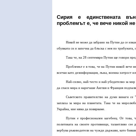
Сирия е единствената вън
проблемът е, че вече никой не
Никой не може да забрани на Путин да се изк
обувката си и започна да блъска с нея по трибуната,
Така че, на 28 септември Путин ще говори пред
Проблемът е в това, че на Путин никой вече не
всички като дезинформация, лъжа, военна хитрост ил
Най-силно, най-често и най-убедително за мир
да спаси мира и наричаше Англия и Франция подпалв
Съветското правителство на думи винаги се
заплаха за мира на планетата. Така че на миролюб
Украйна, ние няма да повярваме.
Путин е професионален кагебеец. От това, 
политиката на своите противници, талантливо сее
вербува ръководители на чужди държави, като бивш