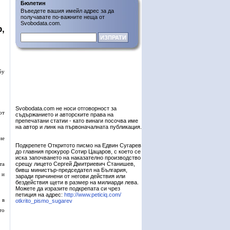
Бюлетин
Въведете вашия имейл адрес за да
получавате по-важните неща от
Svobodata.com.
,
бу
Svobodata.com не носи отговорност за
от
съдържанието и авторските права на
препечатани статии - като винаги посочва име
на автор и линк на първоначалната публикация.
ие
Подкрепете Откритото писмо на Едвин Сугарев
до главния прокурор Сотир Цацаров, с което се
иска започването на наказателно производство
срещу лицето Сергей Дмитриевич Станишев,
та
бивш министър-председател на България,
 и
заради причинени от негови действия или
бездействия щети в размер на милиарди лева.
Можете да изразите подкрепата си чрез
петиция на адрес:
http://www.peticiq.com/
 в
otkrito_pismo_sugarev
то