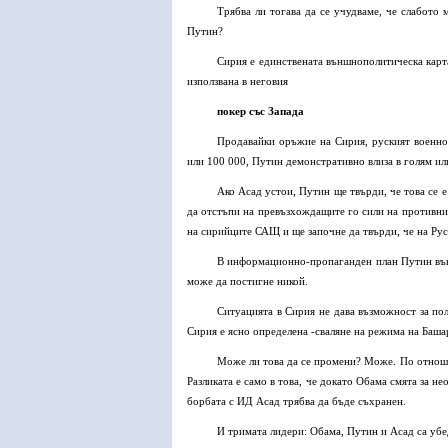
Трябва ли тогава да се учудваме, че слабото
Путин?
Сирия е единствената външнополитическа карта 
използвана в неговия
покер със Запада
Продавайки оръжие на Сирия, руският военно
или 100 000, Путин демонстративно влиза в голям ил
Ако Асад устои, Путин ще твърди, че това се 
да отстъпи на превъзхождащите го сили на противник
на сирийците САЩ и ще започне да твърди, че на Руси
В информационно-пропаганден план Путин във 
може да постигне никой.
Ситуацията в Сирия не дава възможност за по
Сирия е ясно определена -сваляне на режима на Баша
Може ли това да се промени? Може. По отношен
Разликата е само в това, че докато Обама смята за н
борбата с ИД Асад трябва да бъде съхранен.
И тримата лидери: Обама, Путин и Асад са убед