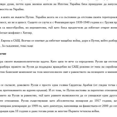
иляди души, почти един милион жители на Източна Украйна бяха принудени да напусн
шността на Украйна.
 в която ни въвлече Путин. Украйна засега не е в състояние да отстоява своята териториал
имост, но не и цялост. Същото се случи и с Финландия през 1939-1940 година и с Грузия пр
а са многобройни, но нерешителни, тъй като биха предпочели да избегнат открит воен
бегнат конфликт с Хитлер.
д Европа и САЩ. Всички се опитват да избегнат мащабна война, дори и Путин, който разбир
и. За съжаление, това също
почне
 своите външнополитически задачи. Като цяло те вече са определени. Русия ще отстоя
се разбира правото на Русия да поддържа враждебни на САЩ режими от типа на сирийски
утин базисният компонент на този многополюсен свят е равенството на позициите и мнения
се съгласят, доколкото Русия е просто една голяма Саудитска Арабия (от гледна точка 
на притежаването на ядрени оръжия). И от това, че Путин настоява за паритетни отношени
нето на Русия за равенство, тъй като равните възможности да се унищожат една друга
ите отношения. Русия съществуваше като абсолютистка монархия до 1917 година; ка
умпирана демокрация до 1999-та, като диктатура, напомняща на фашистката-от 2000 до сег
крация едва 10 години и даже тогава реши за започне Първата чеченска война.