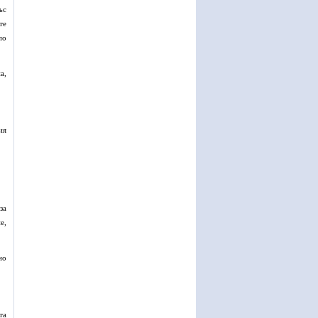
ъс
те
по
а,
ия
за
е,
но
та