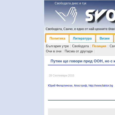
Свободата днес и тук
Свободата, Санчо, е едно от най-ценните блага
Политика
Литература
Визии
България утре
|
Свободата
|
Позиция
|
Св
Очи в очи
|
Писма от другаде
|
​Путин ще говори пред ООН, но с 
28 Септември 2015
Юрий Фелштински, Апостроф, http://www.faktor.bg