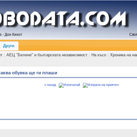
 - Дон Кихот
Сво
Други
ят
|
АЕЦ "Белене" и българската независимост
|
На късо
|
Хроника на н
каква обувка ще ги плаши
« назад