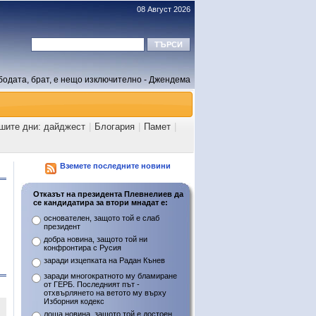
08 Август 2026
бодата, брат, е нещо изключително - Джендема
ашите дни: дайджест
|
Блогария
|
Памет
|
Вземете последните новини
Отказът на президента Плевнелиев да
се кандидатира за втори мнадат е:
основателен, защото той е слаб
президент
добра новина, защото той ни
конфронтира с Русия
заради изцепката на Радан Кънев
заради многократното му бламиране
от ГЕРБ. Последният път -
отхвърлянето на ветото му върху
Изборния кодекс
лоша новина, защото той е достоен