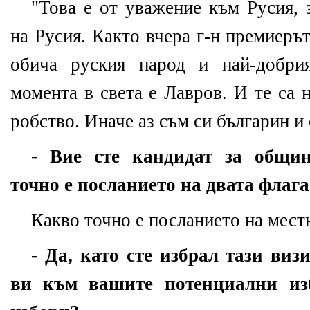
"Това е от уважение към Русия, 
на Русия. Както вчера г-н премиеръ
обича руския народ и най-добри
момента в света е Лавров. И те са 
робство. Иначе аз съм си българин и
- Вие сте кандидат за общи
точно е посланието на двата флага
Какво точно е посланието на местн
- Да, като сте избрал тази виз
ви към вашите потенциални из