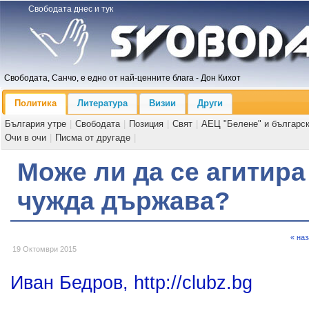
Свободата днес и тук
Свободата, Санчо, е едно от най-ценните блага - Дон Кихот
Политика
Литература
Визии
Други
България утре
|
Свободата
|
Позиция
|
Свят
|
АЕЦ "Белене" и българс
Очи в очи
|
Писма от другаде
|
Може ли да се агитира
чужда държава?
« на
19 Октомври 2015
Иван Бедров, http://clubz.bg