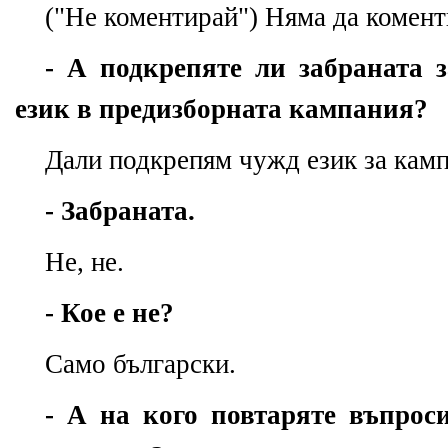
("
Не коментирай"
)
Няма да комент
-
А подкрепяте ли забраната 
език в предизборната кампания?
Дали подкрепям чужд език за кам
-
Забраната.
Не, не.
- Кое е не?
Само български.
-
А на кого повтаряте въпрос