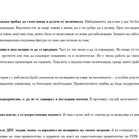
жава трябва да стоят извън и далече от политиката
. Набъркването им в нея у нас би би
ализация. Вероятността за нещо такова е малка, но е по-добре да е нулева. През последни
и извън нея) има сили, които биха се възползвали от всяка дестабилизация. Атаките на сайто
 милиционеро-подземна фигура са само два сигнала за това;
ния и има начини те да се предявят.
Част от тях може и да са оправдани. Но нищо от то
ни протести или пък да ескалират исканията си в политически. Не е тяхна работа да смен
тическата ориентация на страната. Това вече е недопустима политизация, срещу която тряб
ария е с най-висок брой служители на полицията на глава на населението – а особен резулт
бюджетни измерения, са безспорно необходими. Правителството трябва да бъде подкрепен
едварително, а да не се сервират в последния момент.
В противен случай засегнатите 
ана или не, е от второстепенна важност
. И така е ясно, кой се опитва да се възползва от нея
оло ДПС медии, които са изразител на позицията на своите патрони.
А тя очевидно е, 
валяне на това правителство и идването на власт на самостоятелно правителство на ГЕРБ 