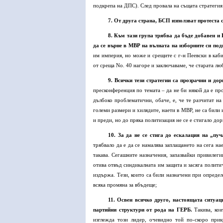
подкрепа на ДПС). След провала на същата стратегия
7. От друга страна, БСП използват протеста
8. Към тази група трябва да бъде добавен и
да се върне в МВР на вълната на изборните си под
им империя, но може и срещите с г-н Пеевски в каб
от среща No. 40 нагоре и заключаваме, че старата лю
9. Всички тези стратегии са прозрачни и дор
пресконференция по темата – да не би някой да е про
дълбоко проблематични, обаче, е, че те разчитат на
големи размери и хилядите, наети в МВР, не са били
и преди, но до пряка политизация не се е стигало до
10. За да не се стига до ескалация на „пу
трябвало да е да се намалява заплащането на сега н
такава. Сегашните назначения, запазвайки привилеги
отива отвъд синдикалната им защита и засяга полити
издържа. Тези, които са били назначени при определ
всяка промяна за вбъдеще;
11. Освен всичко друго, настоящата ситуа
партийни структури от рода на ГЕРБ.
Такива, кои
изглежда този лидер, очевидно той по-скоро при