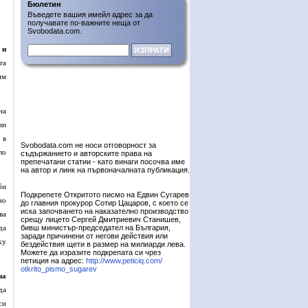
Бюлетин
Въведете вашия имейл адрес за да
получавате по-важните неща от
Svobodata.com.
 и
та
им
на
ви
 в
Svobodata.com не носи отговорност за
ло
съдържанието и авторските права на
препечатани статии - като винаги посочва име
на автор и линк на първоначалната публикация.
би
Подкрепете Откритото писмо на Едвин Сугарев
но
до главния прокурор Сотир Цацаров, с което се
иска започването на наказателно производство
ва
срещу лицето Сергей Дмитриевич Станишев,
да
бивш министър-председател на България,
заради причинени от негови действия или
ху
бездействия щети в размер на милиарди лева.
Можете да изразите подкрепата си чрез
петиция на адрес:
http://www.peticiq.com/
otkrito_pismo_sugarev
на
да
си