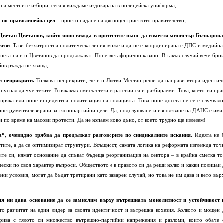
 на местните избори, сега я виждаме издокарана в полицейска униформа;
 с по-праволинейна цел
– просто падане на дясноцентристкото правителство;
 Цветан Цветанов, който явно вижда в протестите шанс да измести министър Бъчварова
визи
. Тази безхитростна политическа линия може и да не е координирана с ДПС и медийна
инета на г-н Цветанов да продължават. Поне метафорично казано. В такъв случай вече бро
бов ръжда не хваща;
и неприкрити.
Толкова неприкрити, че г-н Лютви Местан реши да направи втора идентич
пуснал да чуе тезите. В някакъв смисъл тези стратегии са и разбираеми. Това, което ги пра
 пряка или поне инцидентна политизация на полицията. Това поне досега не се е случвало
 инструментализирани за тяснопартийни цели. Да, подслушване и използване на ДАНС е има
ри по време на масови протести. Да не копаем ново дъно, от което трудно ще излезем!
ча“, очевидно трябва да продължат разговорите по синдикалните искания.
Идеята не 
аетите, а да се оптимизират структури. Всъщност, самата логика на реформата изглежда точ
ите си, нямат основание да спъват бъдеща реорганизация на сектора – в крайна сметка то
чески по своя характер въпроси. Обществото е в правото си да реши колко и какви полицаи 
ени условия, могат да бъдат третирани като заварен случай, но това не им дава и вето вър
ция ни дава основание да се замислим върху вътрешната монолитност и устойчивост 
то разчитат на един лидер за своята идентичност и вътрешна кохезия. Колкото и мощен 
крива с тялото си множество вътрешно-партийни напрежения и разломи, които обаче 