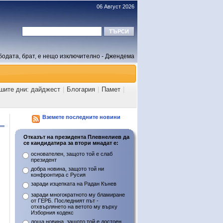
06 Август 2026
бодата, брат, е нещо изключително - Джендема
ашите дни: дайджест
|
Блогария
|
Памет
|
Вземете последните новини
Отказът на президента Плевнелиев да
се кандидатира за втори мнадат е:
основателен, защото той е слаб
президент
добра новина, защото той ни
конфронтира с Русия
заради изцепката на Радан Кънев
заради многократното му бламиране
от ГЕРБ. Последният път -
отхвърлянето на ветото му върху
Изборния кодекс
лоша новина, защото той е достоен