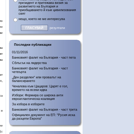
президент и притежава визия за
развитието на България и
приобщаването й към цивилизования
свят
нещо, което не ме интересува
ло
те
резултати
ве
Последни публикации
ва
01/11/2016
ят
Банковият фалит на България - част пета
ва
Сблъсък на лидерства
Банковият фалит на България - част
четвърта
ат
„Ден разделен“ или провалът на
о,
балансирането
Ченалова към Цацаров: Царят е гол,
времето на всеки идва
Избори: Формира се широка анти
са
евроатлантическа коалиция
За избора в изборите
Банковият фалит на България - част трета
 и
Официален документ на ЕП: "Русия иска
да разцепи Европа"
че
(с