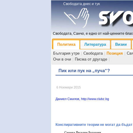
Свободата днес и тук
Свободата, Санчо, е едно от най-ценните блага
Политика
Литература
Визии
България утре
|
Свободата
|
Позиция
|
Св
Очи в очи
|
Писма от другаде
|
Пик или пук на „пуча“?
6 Ноември 2015
Даниел Смилов, http://www.clubz.bg
Конспиративните теории не могат да бъдат
Снимка Веселин Боришев