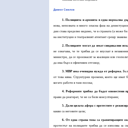
Даниел Смилов
1.
Полицията и армията в една нормална дър
нова, непозната и много опасна фаза на деинстуцион
дни става пределно видимо, че в страната (а може би 
на институции и театралният атентант срещу знакова
2. Полицаите могат да имат синдикални иска
не означава, че те трябва да се впускат в незакон
министри, да се произнасят за коалиции или геополи
да има бърз и ефективен отговор;
3. МВР има очевидна нужда от реформа.
Бълг
от това няма. Структурни промени, които ще имат 
когато работи в тази посока;
4.
Реформите трябва да бъдат оповестени пр
прави да реагират, че не са били консултирани;
5. Дали цялата афера с протестите е режисир
какви са неговите цели;
6. От една страна това са гравитиращите ок
протестът на полицаите трябва да се използва за с