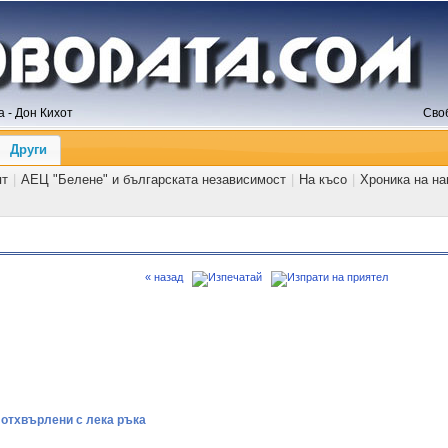
 - Дон Кихот
Сво
Други
ят
|
АЕЦ "Белене" и българската независимост
|
На късо
|
Хроника на н
« назад
 отхвърлени с лека ръка