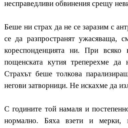
несправедливи обвинения срещу нев
Беше ни страх да не се заразим с ан
се да разпространят ужасяваща, с
кореспонденцията ни. При всяко 
пощенската кутия треперехме да н
Страхът беше толкова парализиращ
негови затворници. Не искахме да из
С годините той намаля и постепенн
нормално. Бяха взети и мерки, 