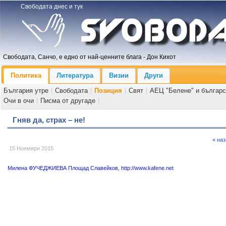
Свободата днес и тук
Свободата, Санчо, е едно от най-ценните блага - Дон Кихот
Политика
Литература
Визии
Други
България утре
|
Свободата
|
Позиция
|
Свят
|
АЕЦ "Белене" и българс
Очи в очи
|
Писма от другаде
|
Гняв да, страх – не!
« на
15 Ноември 2015
Милена ФУЧЕДЖИЕВА Площад Славейков, http://www.kafene.net