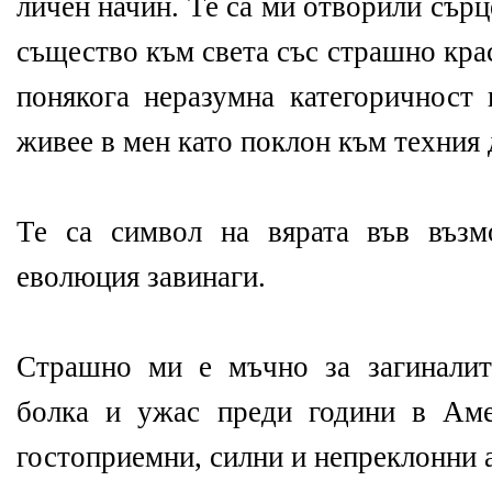
личен начин. Те са ми отворили сърц
същество към света със страшно кра
понякога неразумна категоричност 
живее в мен като поклон към техния 
Те са символ на вярата във възм
еволюция завинаги.
Страшно ми е мъчно за загиналит
болка и ужас преди години в Аме
гостоприемни, силни и непреклонни 