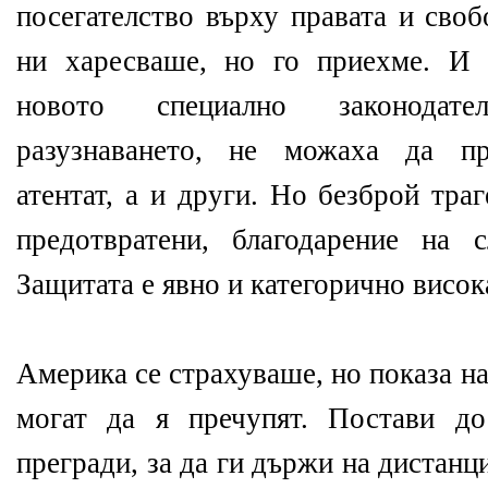
посегателство върху правата и своб
ни харесваше, но го приехме. И 
новото специално законодате
разузнаването, не можаха да пр
атентат, а и други. Но безброй тра
предотвратени, благодарение на 
Защитата е явно и категорично висок
Америка се страхуваше, но показа на
могат да я пречупят. Постави до
прегради, за да ги държи на дистан