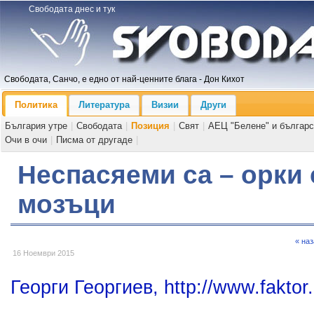
Свободата днес и тук
Свободата, Санчо, е едно от най-ценните блага - Дон Кихот
Политика
Литература
Визии
Други
България утре
|
Свободата
|
Позиция
|
Свят
|
АЕЦ "Белене" и българс
Очи в очи
|
Писма от другаде
|
​Неспасяеми са – орки
мозъци
« на
16 Ноември 2015
Георги Георгиев, http://www.faktor