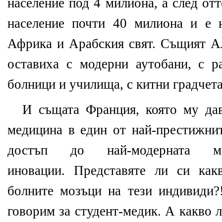
население под 4 милиона, а след от
население почти 40 милиона и е 
Африка и Арабския свят. Същият А
оставиха с модерни аутобани, с р
болници и училища, с китни градче
И същата Франция, която му дав
медицина в един от най-престижнит
достъп до най-модерната мед
иновации. Представяте ли си как
болните мозъци на тези индивиди?
говорим за студент-медик. А какво л