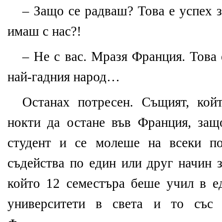
– Защо се радваш? Това е успех 
имаш с нас?!
– Не с вас. Мразя Франция. Това 
най-гадния народ…
Останах потресен. Същият, кой
нокти да остане във Франция, защ
студент и се молеше на всеки п
съдейства по един или друг начин 
който 12 семестъра беше учил в е
университети в света и то със 