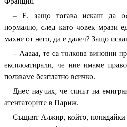
Франция.
– Е, защо тогава искаш да о
нормално, след като човек мрази е
махне от него, да е далеч? Защо иск
– Ааааа, те са толкова виновни п
експлоатирали, че ние имаме прав
ползваме безплатно всичко.
Днес научих, че синът на емигра
атентаторите в Париж.
Същият Алжир, който, попадайки 