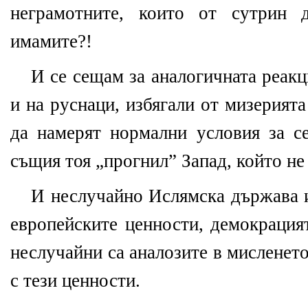
неграмотните, които от сутрин 
имамите?!
И се сещам за аналогичната реакц
и на руснаци, избягали от мизерията
да намерят нормални условия за се
същия тоя „прогнил” Запад, който не
И неслучайно Ислямска държава и
европейските ценности, демокрацият
неслучайни са аналозите в мисленет
с тези ценности.