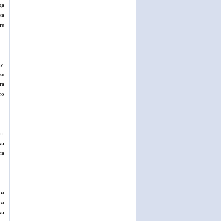
да
на
те
у.
не
та
то
от
ки
па
за
ва
ки