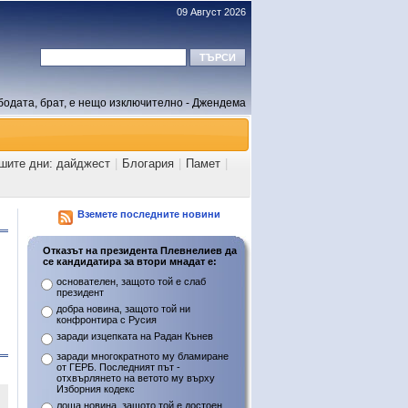
09 Август 2026
бодата, брат, е нещо изключително - Джендема
ашите дни: дайджест
|
Блогария
|
Памет
|
Вземете последните новини
Отказът на президента Плевнелиев да
се кандидатира за втори мнадат е:
основателен, защото той е слаб
президент
добра новина, защото той ни
конфронтира с Русия
заради изцепката на Радан Кънев
заради многократното му бламиране
от ГЕРБ. Последният път -
отхвърлянето на ветото му върху
Изборния кодекс
лоша новина, защото той е достоен