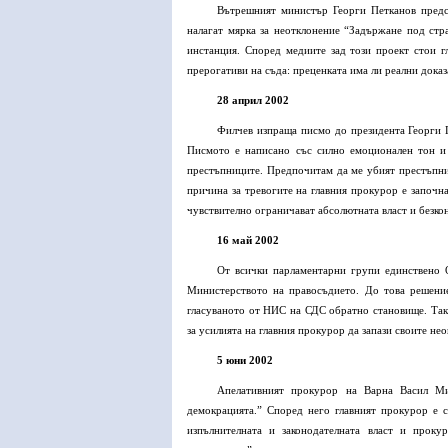
Вътрешният министър Георги Петканов предс
налагат мярка за неотклонение “Задържане под стр
инстанция. Според медиите зад този проект стои гл
прерогативи на съда: преценката има ли реални доказ
28 април 2002
Филчев изпраща писмо до президента Георги П
Писмото е написано със силно емоционален тон и 
престъпниците. Предпочитам да ме убият престъпни
причина за тревогите на главния прокурор е започна
чувствително ограничават абсолютната власт и безко
16 май 2002
От всички парламентарни групи единствено О
Министерството на правосъдието. До това решени
гласуваното от НИС на СДС обратно становище. Така
за усилията на главния прокурор да запази своите н
5 юни 2002
Апелативният прокурор на Варна Васил Ми
демокрацията.” Според него главният прокурор е с
изпълнителната и законодателната власт и проку