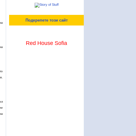
Подкрепете този сайт
на
Red House Sofia
на
то
и.
ил
че
на