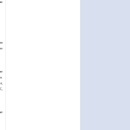
ко
ни
по
ят
а.
т,
С,
ят