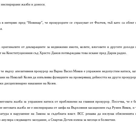
у инспирирани жалби и доноси.
в интервю пред “Новинар”, че прокурорите се страхуват от Филчев, тъй като са обект 
а.
а оригиналите от декларациите за недвижими имоти, колите, влоговете и другите доходи 
т на Конституционния съд Христо Данов потвърждава това искане пред Дарик радио.
а, че върху апелативния прокурор на Варна Васил Миков е упражнен недопустим натиск, ка
рани на Николай Колев да изпълнява функциите на проверяващ дейността на други прокурор
жи дисциплинарно наказание на Колев.
неговата жалба за упражнен натиск от приближени на главния прокурор. Посочва, че е б
 че неговата жалба не е инспирирана от шефа на Върховния касационен съд Румен Янков, и 
атура в нарушение на Закона за съдебната власт. ВСС решава да изслуша обясненията 
анулира следващото заседание, а Спартак Дочев излиза за месеци в болнични.