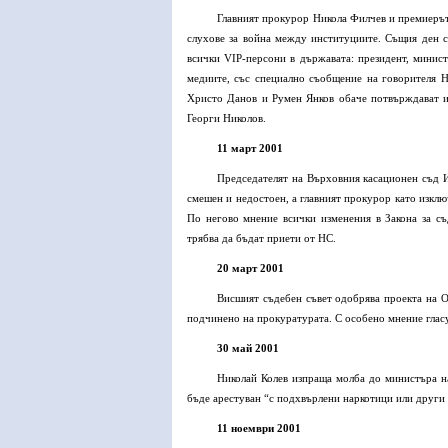
Главният прокурор Никола Филчев и премиерът
слухове за война между институциите. Същия ден с
всички VIP-персони в държавата: президент, минист
медиите, със специално съобщение на говорителя 
Христо Данов и Румен Янков обаче потвърждават инф
Георги Николов.
11 март 2001
Председателят на Върховния касационен съд И
смешен и недостоен, а главният прокурор като изклю
По негово мнение всички изменения в Закона за с
трябва да бъдат приети от НС.
20 март 2001
Висшият съдебен съвет одобрява проекта на О
подчинено на прокуратурата. С особено мнение гласу
30 май 2001
Николай Колев изпраща молба до министъра н
бъде арестуван “с подхвърлени наркотици или други
11 ноември 2001