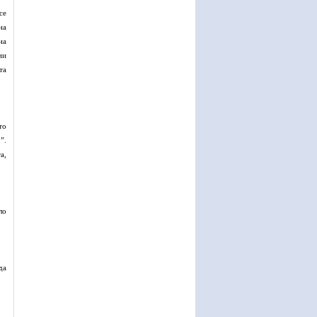
се
на
на
ии
та
то
”.
а,
ло
да