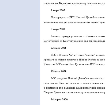
изпратен във Варна като проверяващ, основани върх
2 март 2000
Прокурорът от ВКП Николай Джамбов заявява 
маниакално-подозрително отношение от негова стран
9 март 2000
Главният прокурор изисква от Сметната палат
магистратите от Конституционния съд. Председателя
22 март 2000
ВСС с 18 гласа “за” и 4 гласа “против” решав
предлага на главния прокурор Никола Филчев да заб
Членът на ВСС съдия Нели Куцкова иска ВСС да нало
29 март 2000
ВСС изслушва Николай Джамбов във връзка с 
принуден от Спартак Дочев да се кълне в децата си,
е преместен във Върховна административна прокур
Спартак Дочев, но тогавашният правосъден министър 
24 април 2000