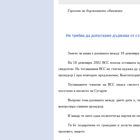
Героите на държавното обвинение
Не трябва да допускаме държава от стал
Знаете ли каква е разликата между 18 декемвр
На 18 декември 2002 ВСС поиска оставката н
свидетели. На тогавашния ВСС не стигна куража да 
прокурор ( при повторно предложение, Конституцият
Тогавашните членове на ВСС имаха смелост 
посочени в писмото на Сугарев.
Въпреки това разликата между двете дати е, 
контролира главния прокурор.
И макар че нито една политическа партия не п
Тя бе подкрепена от граждани и получи шир
произвол, защото