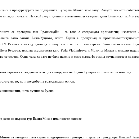
ещайн в прокуратурата не подкрепиха Сугарев? Много ясно защо. Защото тяхното собстве
 не си вади поуката. На свой ред и днешните властимащи създават един Вишински, който ут
иците се превърна във Франкещайн – за това е следващата хронология, извлечена 
авила само закона Анти-Куцкова, който Едвин е пропуснал, и противоконституцонно
009. Разликата между двете дати също е в това, че тогава страхът беше голям и само Едв
ели Куцкова, няколко журналисти като Petia Vladimirova и Момчил Милев и няколко издан
во се случва. Също така хората не бяха наясно и само малка форумна група излезе в подкре
роко отразиха гражданската акция в подкрепа на Едвин Сугарев и огласиха писмото му.
а статуквото, но и по-добри в гражданския отпор.
вишински тип, нито путинова Русия.
ед като на първия тур Васил Миков има повече гласове.
Миков са заведени цяла серия предварителни проверки и дела от прокурора Николай Коле