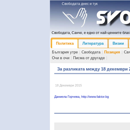
Свободата днес и тук
Свободата, Санчо, е едно от най-ценните блага
Политика
Литература
Визии
България утре
|
Свободата
|
Позиция
|
Св
Очи в очи
|
Писма от другаде
|
За разликата между 18 декември 
18 Декември 2015
Даниела Горчева, http://www.faktor.bg