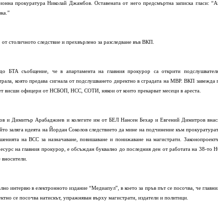
онна прокуратура Николай Джамбов. Оставената от него предсмъртна записка гласи: “А
ка.”
 от столичното следствие и прехвърлено за разследване във ВКП.
до БТА съобщение, че в апартамента на главния прокурор са открити подслушвател
нтрала, която предава сигнала от подслушването директно в сградата на МВР. ВКП завежда 
евет висши офицери от НСБОП, НСС, СОТИ, някои от които прекарват месеци в ареста.
в и Димитър Арабаджиев и колегите им от БЕЛ Нансен Бехар и Евгений Димитров внас
ойто заляга идеята на Йордан Соколов следствието да мине на подчинение към прокуратурат
шенията на ВСС за назначаване, повишаване и понижаване на магистрати. Законопроектъ
сурс на главния прокурор, е обсъждан буквално до последния ден от работата на 38-то Н
 вносители.
но интервю в електронното издание “Медиапул”, в което за пръв път се посочва, че главни
ктно се посочва натискът, упражняван върху магистрати, издатели и политици.