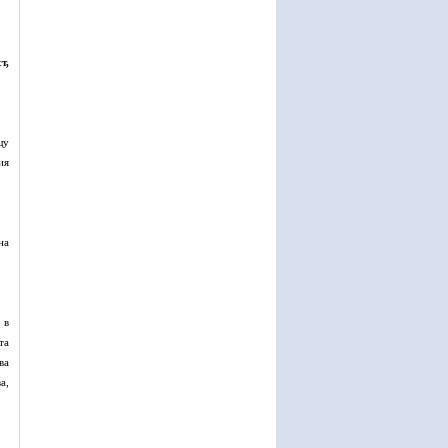
т,
щу
ия
на
 в
та
ва
а,