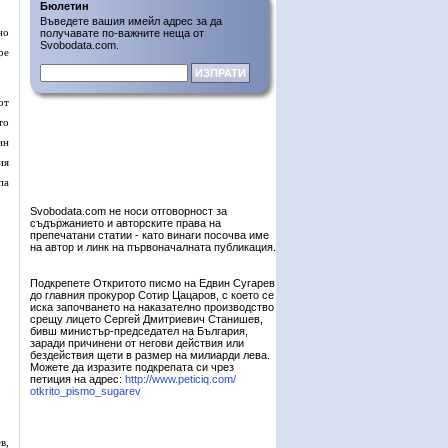
Бюлетин
Въведете вашия имейл адрес за да
но
получавате по-важните неща от
Svobodata.com.
ре
от
то
ин
ия
па
Svobodata.com не носи отговорност за
съдържанието и авторските права на
препечатани статии - като винаги посочва име
на автор и линк на първоначалната публикация.
Подкрепете Откритото писмо на Едвин Сугарев
до главния прокурор Сотир Цацаров, с което се
иска започването на наказателно производство
срещу лицето Сергей Дмитриевич Станишев,
бивш министър-председател на България,
заради причинени от негови действия или
бездействия щети в размер на милиарди лева.
Можете да изразите подкрепата си чрез
петиция на адрес:
http://www.peticiq.com/
otkrito_pismo_sugarev
в,