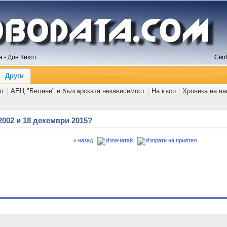
 - Дон Кихот
Сво
Други
ят
|
АЕЦ "Белене" и българската независимост
|
На късо
|
Хроника на н
2002 и 18 декември 2015?
« назад