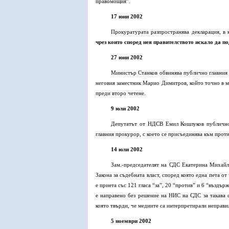
правомощия”.
17 юни 2002
Прокуратурата разпространява декларация, в
чрез които според нея правителството искало да п
27 юни 2002
Министър Станков обвинява публично главния 
неговия заместник Марио Димитров, който точно в м
преди второ четене.
9 юли 2002
Депутатът от НДСВ Емил Кошлуков публично 
главния прокурор, с което се присъединява към про
14 юли 2002
Зам.-председателят на СДС Екатерина Михайл
Закона за съдебната власт, според която една пета о
е приета със 121 гласа “за”, 20 “против” и 6 “въздъ
е направено без решение на НИС на СДС за такава 
която твърди, че медиите са интерпретирали неправи
5 ноември 2002