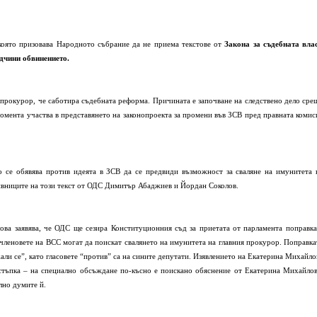
 която призовава Народното събрание да не приема текстове от
Закона за съдебната влас
одчини обвинението.
прокурор, че саботира съдебната реформа. Причината е започване на следствено дело сре
омента участва в представянето на законопроекта за промени във ЗСВ пред правната комис
се обявява против идеята в ЗСВ да се предвиди възможност за сваляне на имунитета 
тивниците на този текст от ОДС Димитър Абаджиев и Йордан Соколов.
ова заявява, че ОДС ще сезира Конституционния съд за приетата от парламента поправка
т членовете на ВСС могат да поискат свалянето на имунитета на главния прокурор. Поправка
ржали се”, като гласовете “против” са на сините депутати. Изявлението на Екатерина Михайло
стъпка – на специално обсъждане по-късно е поискано обяснение от Екатерина Михайлов
лно думите й.