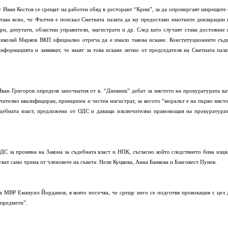
 Иван Костов се срещат на работен обяд в ресторант “Крим”, за да опровергаят ширещите 
тава ясно, че Филчев е поискал Сметната палата да му предостави имотните декларации 
ри, депутати, областни управители, магистрати и др. След като случаят става достояние 
Николай Марков ВКП официално отрича да е имало такова искане. Конституционните съд
ормацията и заявяват, че знаят за това искане лично от председателя на Сметната пала
ван Григоров определя започнатия от в. “Дневник” дебат за мястото на прокуратурата ка
чително квалифициран, принципен и честен магистрат, за когото “моралът е на първо място
ъдебната власт, предложени от ОДС и даващи изключителни правомощия на прокуратурат
ДС за промяна на Закона за съдебната власт и НПК, съгласно който следствието бива изця
ват само трима от членовете на съвета: Нели Куцкова, Анна Банкова и Благовест Пунев.
а МВР Емануил Йорданов, в която посочва, че срещу него се подготвя провокация с цел 
 предмети”.