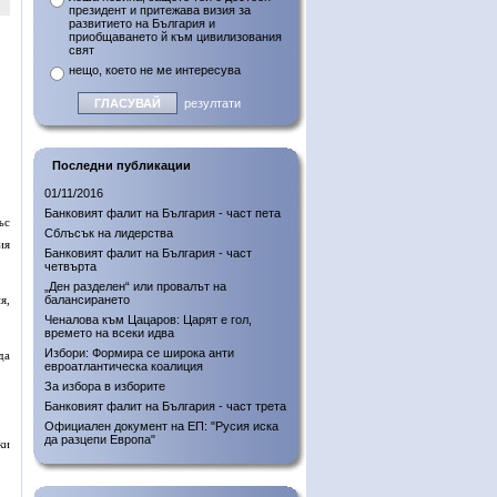
президент и притежава визия за
развитието на България и
приобщаването й към цивилизования
свят
нещо, което не ме интересува
резултати
Последни публикации
01/11/2016
Банковият фалит на България - част пета
ъс
Сблъсък на лидерства
ия
Банковият фалит на България - част
четвърта
„Ден разделен“ или провалът на
я,
балансирането
Ченалова към Цацаров: Царят е гол,
времето на всеки идва
Избори: Формира се широка анти
да
евроатлантическа коалиция
За избора в изборите
Банковият фалит на България - част трета
Официален документ на ЕП: "Русия иска
да разцепи Европа"
ки