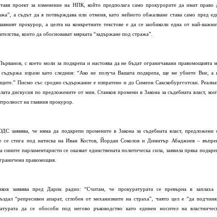
тавя проект за изменение на НПК, който предполага само прокурорите да имат право 
ажа”, а съдът да я потвърждава или отменя, като нейното обжалване става само пред ед
авният прокурор, а целта на конкретните текстове е да се заобиколи една от най-важни
ателства, които да обосновават мярката “задържане под стража”.
ърванов, с което моли за подкрепа и настоява да не бъдат ограничавани правомощията м
съдържа изрази като следния: “Ако не получа Вашата подкрепа, ще ме убиете Вие, а 
ците.” Писмо със сродно съдържание е изпратено и до Симеон Сакскобургготски. Реална
лата дискусия по предложените от мин. Станков промени в Закона за съдебната власт, кои
нтролност на главния прокурор.
ДС заявява, че няма да подкрепи промените в Закона за съдебната власт, предложени 
е се стига под натиска на Иван Костов, Йордан Соколов и Димитър Абаджиев – въпре
 сините парламентаристи се оказват единствената политическа сила, заявила пряка подкре
еограничени правомощия.
ков заявява пред Дарик радио: “Считам, че прокуратурата се превърна в заплаха 
ъздал “репресивен апарат, сглобен от механизмите на страха”, чиято цел е “да подчиня
ратурата да се обособи под негово ръководство като единен носител на властничес