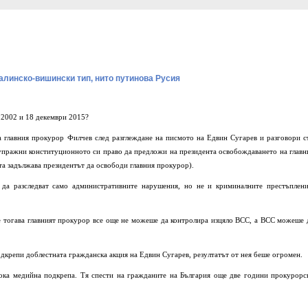
инско-вишински тип, нито путинова Русия
и 2002 и 18 декември 2015?
а главния прокурор Филчев след разглеждане на писмото на Едвин Сугарев и разговори с
упражни конституционното си право да предложи на президента освобождаването на главн
а задължава президентът да освободи главния прокурор).
да разследват само административните нарушения, но не и криминалните престъплени
че тогава главният прокурор все още не можеше да контролира изцяло ВСС, а ВСС можеше 
одкрепи доблестната гражданска акция на Едвин Сугарев, резултатът от нея беше огромен.
ока медийна подкрепа. Тя спести на гражданите на България още две години прокурорс