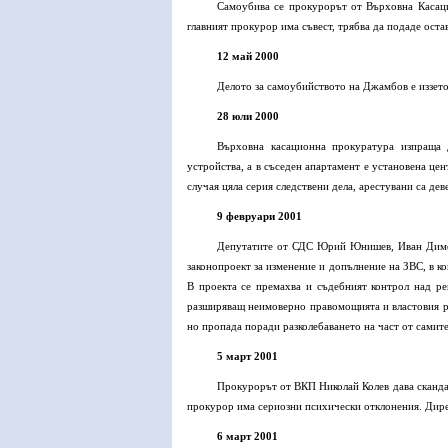
Самоубива се прокурорът от Върховна Касаци
главният прокурор има съвест, трябва да подаде остав
12 май 2000
Делото за самоубийството на Джамбов е иззето
28 юли 2000
Върховна касационна прокуратура изпраща 
устройства, а в съседен апартамент е установена це
случая цяла серия следствени дела, арестувани са д
9 февруари 2001
Депутатите от СДС Юрий Юнишев, Иван Димо
законопроект за изменение и допълнение на ЗВС, в к
В проекта се премахва и съдебният контрол над ре
разширяващ неимоверно правомощията и властовия ре
но пропада поради разколебаването на част от самите
5 март 2001
Прокурорът от ВКП Николай Колев дава скандал
прокурор има сериозни психически отклонения. Дире
6 март 2001