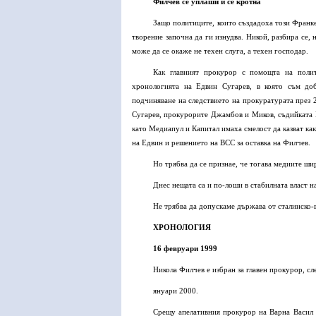
Филчев се уплаши и се кротна
Защо политиците, които създадоха този Франк
творение започна да ги изнудва. Никой, разбира се,
може да се окаже не техен слуга, а техен господар.
Как главният прокурор с помощта на полит
хронологията на Едвин Сугарев, в която съм доб
подчиняване на следствието на прокуратурата през 2
Сугарев, прокурорите Джамбов и Миков, съдийката Н
като Медиапул и Капитал имаха смелост да казват как
на Едвин и решението на ВСС за оставка на Филчев.
Но трябва да се признае, че тогава медиите ши
Днес нещата са и по-лоши в стабилната власт н
Не трябва да допускаме държава от сталинско-
ХРОНОЛОГИЯ
16 февруари 1999
Никола Филчев е избран за главен прокурор, сл
януари 2000.
Срещу апелативния прокурор на Варна Васил 