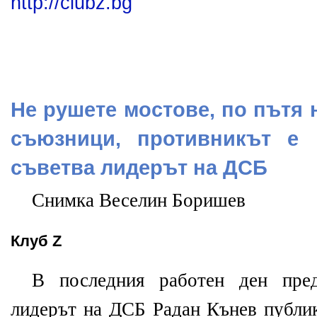
http://clubz.bg
Не рушете мостове, по пътя 
съюзници, противникът е 
съветва лидерът на ДСБ
Снимка Веселин Боришев
Клуб Z
В последния работен ден пред
лидерът на ДСБ Радан Кънев публик