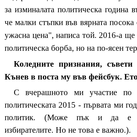
за изминалата политическа година в
че малки стъпки във вярната посока
ужасна цена", написа той. 2016-а ще
политическа борба, но на по-ясен те
Коледните признания, съвети
Кънев в поста му във фейсбук. Ето
С вчерашното ми участие по
политическата 2015 - първата ми го
политик. (Може пък и да е по
избирателите. Но не това е важно.).