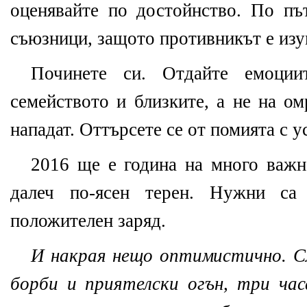
оценявайте по достойнство. По п
съюзници, защото противникът е изу
Починете си. Отдайте емоци
семейството и близките, а не на ом
нападат. Оттърсете се от помията с у
2016 ще е година на много важн
далеч по-ясен терен. Нужни са
положителен заряд.
И накрая нещо оптимистично. С
борби и приятелски огън, три час