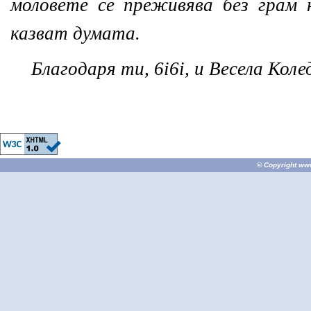
моловете се преживява без грам 
казват думата.
Благодаря ти, 6i6i, и Весела Коле
© Copyright
ww