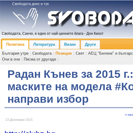
Свободата днес и тук
Свободата, Санчо, е едно от най-ценните блага - Дон Кихот
Политика
Литература
Визии
Други
България утре
|
Свободата
|
Позиция
|
Свят
|
АЕЦ "Белене" и българс
Очи в очи
|
Писма от другаде
|
Радан Кънев за 2015 г
маските на модела #Ко
направи избор
« на
23 Декември 2015