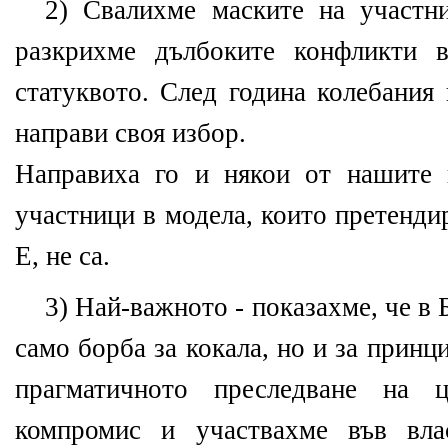
2) Свалихме маските на участ
разкрихме дълбоките конфликти 
статуквото. След година колебания
направи своя избор.
Направиха го и някои от нашите 
участници в модела, които претенди
Е, не са.
3) Най-важното - показахме, че в 
само борба за кокала, но и за принц
прагматичното преследване на ц
компромис и участвахме във вла