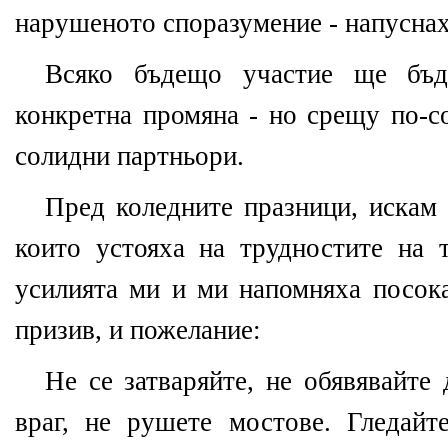
нарушеното споразумение - напусна
Всяко бъдещо участие ще бъ
конкретна промяна - но срещу по-с
солидни партньори.
Пред коледните празници, искам 
които устояха на трудностите на т
усилията ми и ми напомняха посока
призив, и пожелание:
Не се затваряйте, не обявявайте
враг, не рушете мостове. Гледай