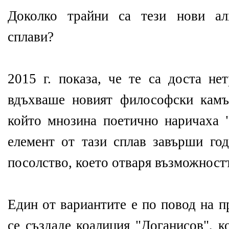
Доколко трайни са тези нови ал
сплави?
2015 г. показа, че те са доста не
вдъхваше новият философски камъ
който мнозина поетично наричаха 
елемент от тази сплав завърши год
посолство, което отваря възможностт
Един от вариантите е по повод на п
се създаде коалиция "Доганисов", к