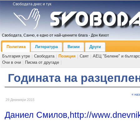
Свободата днес и тук
Свободата, Санчо, е едно от най-ценните блага - Дон Кихот
Политика
Литература
Визии
Други
България утре
|
Свободата
|
Позиция
|
Свят
|
АЕЦ "Белене" и българс
Очи в очи
|
Писма от другаде
|
Годината на разцепле
« на
29 Декември 2015
Даниел Смилов,http://www.dnevni