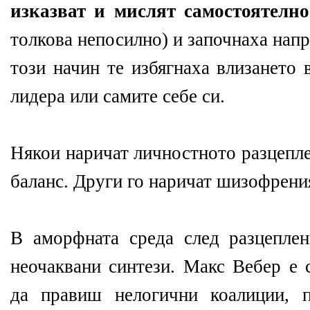
изказват и мислят самостоятелн
толкова непосилно) и започнаха напр
този начин те избягнаха влизането 
лидера или самите себе си.
Някои наричат личностното разцепле
баланс. Други го наричат шизофрени
В аморфната среда след разцепле
неочаквани синтези. Макс Вебер е 
да правиш нелогични коалиции, 