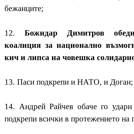
бежанците;
12.
Божидар Димитров обед
коалиция за национално възмогв
кич и липса на човешка солидарн
13. Паси подкрепи и НАТО, и Доган;
14. Андрей Райчев обаче го удари 
подкрепи всички в протежението на 