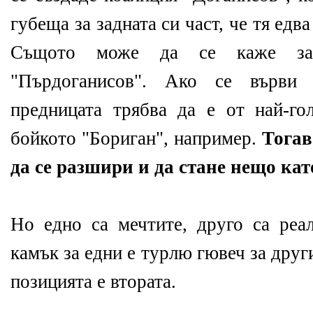
губеща за задната си част, че тя едва
Същото може да се каже за
"Пърдоганисов". Ако се върви
предницата трябва да е от най-го
бойкото "Бориган", например.
Тогав
да се разшири и да стане нещо ка
Но едно са мечтите, друго са реа
камък за едни е турлю гювеч за други,
позицията е втората.