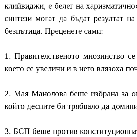
клийвиджи, е белег на харизматичнос
синтези могат да бъдат резултат н
безпътица. Преценете сами:
1. Правителственото мнозинство се 
което се увеличи и в него влязоха по
2. Мая Манолова беше избрана за о
който десните би трябвало да домини
3. БСП беше против конституционна