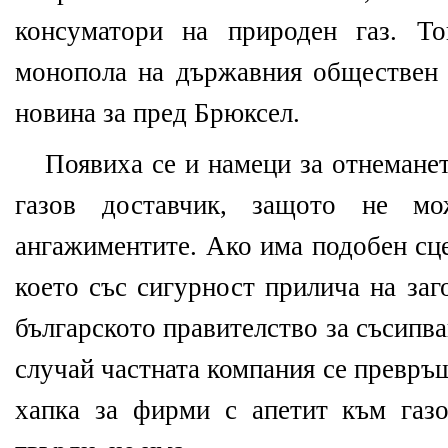
консуматори на природен газ. То
монопола на държавния обществен 
новина за пред Брюксел.
Появиха се и намеци за отнеманет
газов доставчик, защото не м
ангажиментите. Ако има подобен сце
което със сигурност прилича на за
българското правителство за съсипва
случай частната компания се превръ
хапка за фирми с апетит към газо