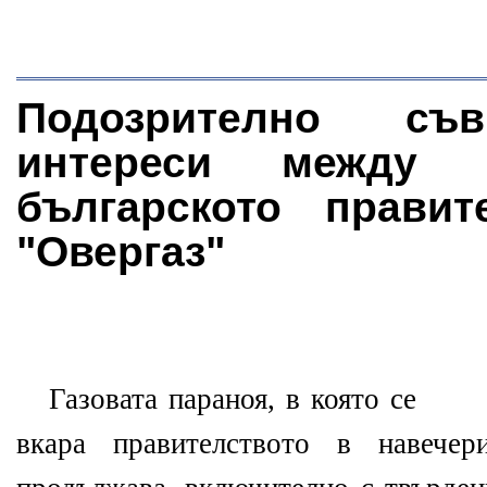
Подозрително съ
интереси между 
българското правит
"Овергаз"
Газовата параноя, в която се
вкара правителството в навечер