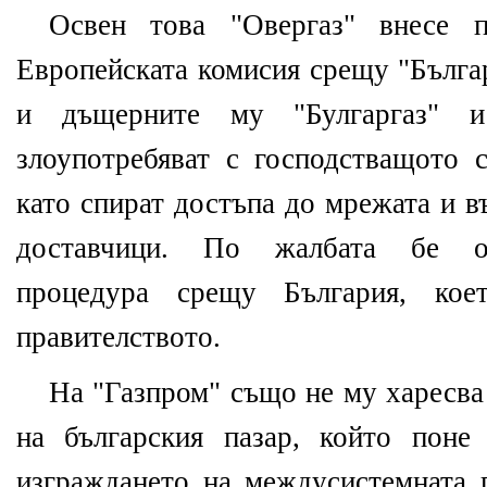
Освен това "Овергаз" внесе 
Европейската комисия срещу "Бълга
и дъщерните му "Булгаргаз" и 
злоупотребяват с господстващото 
като спират достъпа до мрежата и в
доставчици. По жалбата бе об
процедура срещу България, ко
правителството.
На "Газпром" също не му харесва 
на българския пазар, който пон
изграждането на междусистемната г