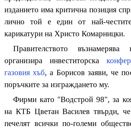
изданието има критична позиция спр
лично той е един от най-честит
карикатури на Христо Комарницки.
Правителството възнамеряв
организира инвеститорска
конфе
газовия хъб
, а Борисов заяви, че п
поръчките за изграждането му.
Фирми като "Водстрой 98", за ко
на КТБ Цветан Василев твърди, че
печелят всички по-големи общест