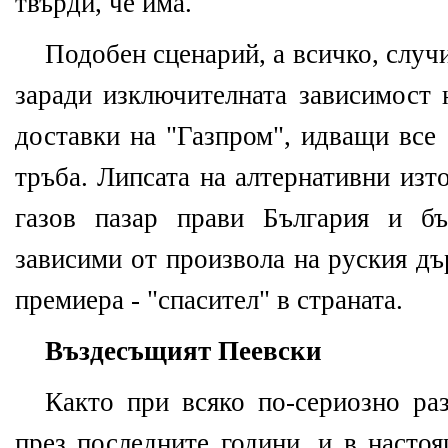
твърди, че има.
Подобен сценарий, а всичко, случ
заради изключителната зависимост 
доставки на "Газпром", идващи все
тръба. Липсата на алтернативни изт
газов пазар прави България и бъ
зависими от произвола на руския д
премиера - "спасител" в страната.
Въздесъщият Пеевски
Както при всяко по-сериозно раз
през последните години, и в насто