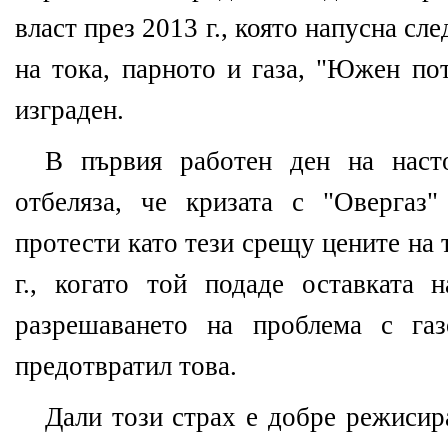
власт през 2013 г., която напусна сл
на тока, парното и газа, "Южен по
изграден.
В първия работен ден на наст
отбеляза, че кризата с "Овергаз
протести като тези срещу цените на
г., когато той подаде оставката н
разрешаването на проблема с газ
предотвратил това.
Дали този страх е добре режисир