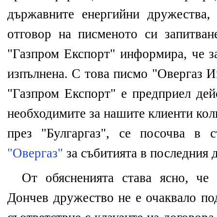
държавните енергийни дружества,
отговор на писменото си запитван
"Газпром Експорт" информира, че з
изпълнена. С това писмо "Овергаз И
"Газпром Експорт" е предприел дей
необходимите за нашите клиенти кол
през "Булгаргаз", се посочва в
"Овергаз"
за събитията в последния 
От обясненията става ясно, че
Дончев дружество не е очаквало под