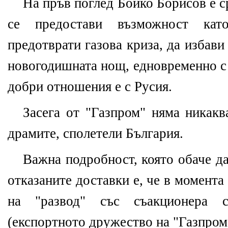
На пръв поглед Бойко Борисов е с
се предостави възможност ка
предотврати газова криза, да избави
новогодишната нощ, едновременно с 
добри отношения е с Русия.
Засега от "Газпром" няма никакв
драмите, сполетели България.
Важна подробност, която обаче да
отказаните доставки е, че в момента
на "развод" със съакционера 
(експортното дружество на "Газпром