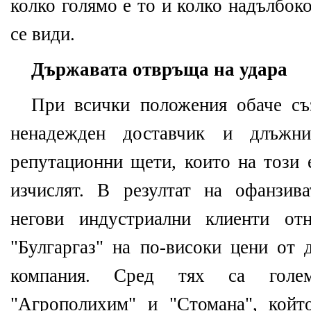
колко голямо е то и колко надълбок
се види.
Държавата отвръща на удара
При всички положения обаче съ
ненадежден доставчик и длъжн
репутационни щети, които на този 
изчислят. В резултат на офанзив
негови индустриални клиенти от
"Булгаргаз" на по-високи цени от 
компания. Сред тях са голем
"Агрополихим" и "Стомана", койт