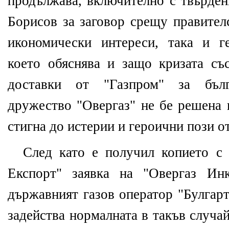
продължава, включително с твърден
Борисов за заговор срещу правител
икономически интереси, така и г
което обяснява и защо кризата съ
доставки от "Газпром" за бъл
дружество "Овергаз" не бе решена 
стигна до истерии и героични пози о
След като е получил копието с 
Експорт" заявка на "Овергаз Инк
държавният газов оператор "Булгарт
задейства нормалната в такъв случа