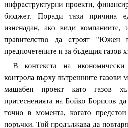
инфраструктурни проекти, финанси
бюджет. Поради тази причина 
изненадан, ако види компаниите,
правителство да строят "Южен п
предпочетените и за бъдещия газов х
В контекста на икономически 
контрола върху вътрешните газови м
мащабен проект като газов хъ
притесненията на Бойко Борисов да 
точно в момента, когато предстои
поръчки. Той продължава да повтаря