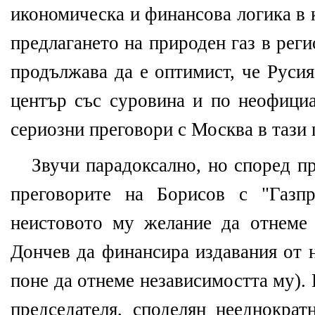
икономическа и финансова логика в 
предлагането на природен газ в рег
продължава да е оптимист, че Русия
център със суровина и по неофици
сериозни преговори с Москва в тази 
Звучи парадоксално, но според п
преговорите на Борисов с "Газп
неистовото му желание да отнеме
Дончев да финансира издавания от н
поне да отнеме независимостта му).
председателя, споделян нееднократ