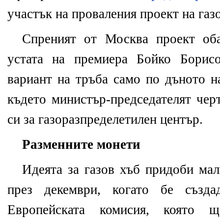
участък на проваления проект на га
Спреният от Москва проект об
устата на премиера Бойко Борисо
вариант на тръба само по дъното н
където министър-председателят чер
си за газоразпределетилен център.
Разменните монети
Идеята за газов хъб придоби мал
през декември, когато бе създа
Европейската комисия, която щ