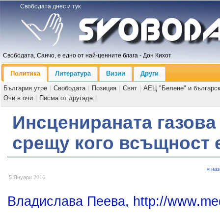
Свободата днес и тук
Свободата, Санчо, е едно от най-ценните блага - Дон Кихот
Политика
Литература
Визии
Други
България утре
|
Свободата
|
Позиция
|
Свят
|
АЕЦ "Белене" и българс
Очи в очи
|
Писма от другаде
|
Инсценираната газова
срещу кого всъщност 
« на
5 Януари 2016
Владислава Пеева, http://www.me