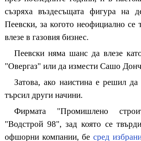
съзряха въздесъщата фигура на 
Пеевски, за когото неофициално се 
влезе в газовия бизнес.
Пеевски няма шанс да влезе кат
"Овергаз" или да измести Сашо Донч
Затова, ако наистина е решил да 
търсил други начини.
Фирмата "Промишлено строи
"Водстрой 98", зад която се твърд
офшорни компании, бе
сред избран