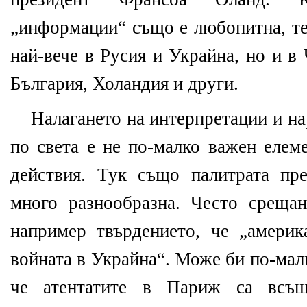
„информации“ също е любопитна, те
най-вече в Русия и Украйна, но и в
България, Холандия и други.
Налагането на интерпретации и на
по света е не по-малко важен елем
действия. Тук също палитрата пр
много разнообразна. Често среща
например твърдението, че „америк
войната в Украйна“. Може би по-малк
че атентатите в Париж са всъщ