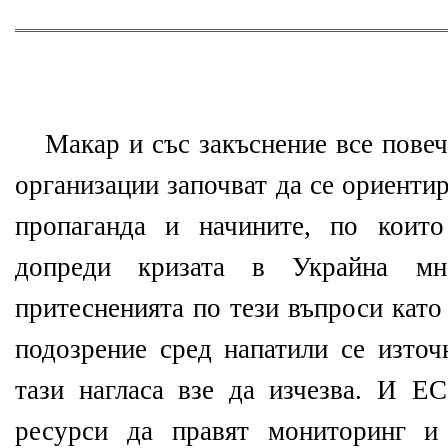
Макар и със закъснение все повеч
организации започват да се ориенти
пропаганда и начините, по коит
допреди кризата в Украйна мн
притесненията по тези въпроси като
подозрение сред напатили се източ
тази нагласа взе да изчезва. И 
ресурси да правят мониторинг и