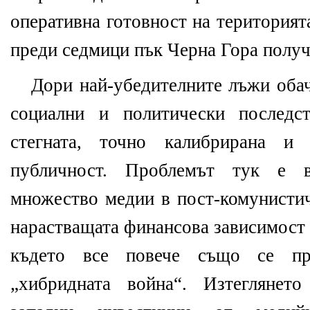
оперативна готовност на територият
преди седмици пък Черна Гора получ
Дори най-убедителните лъжи обач
социални и политически последс
стегната, точно калибрирана и 
публичност. Проблемът тук е 
множество медии в пост-комунистич
нарастващата финансова зависимост 
където все повече също се пр
„хибридната война“. Изтеглянет