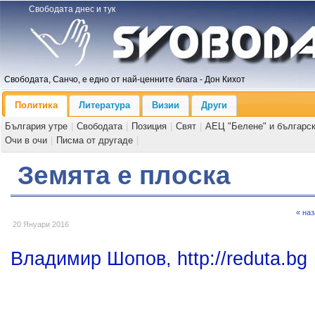
Свободата днес и тук
Свободата, Санчо, е едно от най-ценните блага - Дон Кихот
Политика
Литература
Визии
Други
България утре
|
Свободата
|
Позиция
|
Свят
|
АЕЦ "Белене" и българс
Очи в очи
|
Писма от другаде
|
Земята е плоска
« на
20 Януари 2016
Владимир Шопов, http://reduta.bg