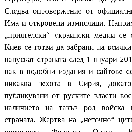
Следва опровержение от официалн
Има и откровени измислици. Наприм
„приятелски“ украински медии се 
Киев се готви да забрани на всичк
напускат страната след 1 януари 20
пак в подобни издания и сайтове с
никаква пехота в Сирия, дока
публикувани от руските власти вое
наличието на такъв род войска 
страната. Жертва на „неточно“ цит
президент Франсоа Оланд. 