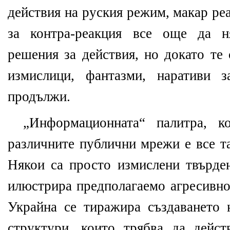
действия на руския режим, макар ре
за контра-реакция все още да н
решения за действия, но докато те 
измислици, фантазми, наративи 
продължи.
„Информационната“ палитра, к
различните публични мрежи е все т
Някои са просто измислени твърден
илюстрира предполагаемо агресивно
Украйна се тиражира създаването 
структури, които трябва да дейст